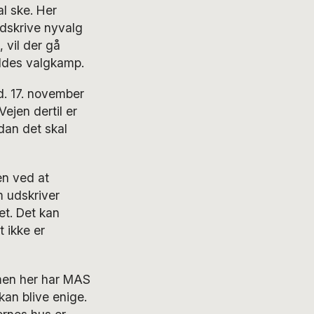
al ske. Her
udskrive nyvalg
 vil der gå
holdes valgkamp.
. 17. november
ejen dertil er
dan det skal
en ved at
m udskriver
et. Det kan
 ikke er
 men her har MAS
kan blive enige.