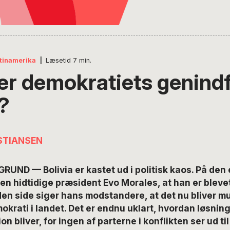
tinamerika
|
Læsetid
7
min.
er demokratiets genindf
?
STIANSEN
RUND — Bolivia er kastet ud i politisk kaos. På den 
en hidtidige præsident Evo Morales, at han er blevet
en side siger hans modstandere, at det nu bliver mu
krati i landet. Det er endnu uklart, hvordan løsnin
ion bliver, for ingen af parterne i konflikten ser ud ti