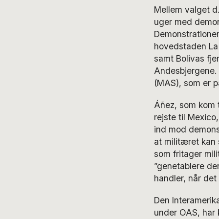
Mellem valget d.
uger med demonst
Demonstrationern
hovedstaden La P
samt Bolivas fje
Andesbjergene. H
(MAS), som er p
Áñez, som kom t
rejste til Mexico,
ind mod demonst
at militæret kan
som fritager mili
”genetablere den
handler, når det 
Den Interamerik
under OAS, har k