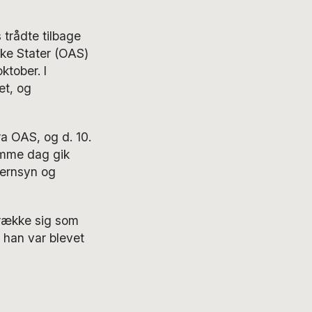
 trådte tilbage
ke Stater (OAS)
ktober. I
et, og
a OAS, og d. 10.
amme dag gik
fjernsyn og
trække sig som
r han var blevet