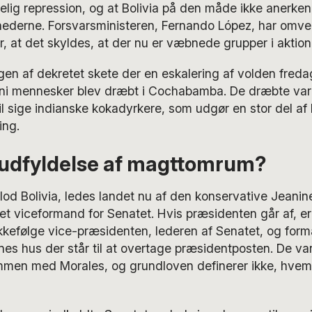
ldelig repression, og at Bolivia på den måde ikke anerke
ederne. Forsvarsministeren, Fernando López, har omve
, at det skyldes, at der nu er væbnede grupper i aktion i
en af dekretet skete der en eskalering af volden fredag
ni mennesker blev dræbt i Cochabamba. De dræbte var
il sige indianske kokadyrkere, som udgør en stor del af
ing.
 udfyldelse af magttomrum?
rlod Bolivia, ledes landet nu af den konservative Jeani
et viceformand for Senatet. Hvis præsidenten går af, er 
kkefølge vice-præsidenten, lederen af Senatet, og form
s hus der står til at overtage præsidentposten. De var 
ammen med Morales, og grundloven definerer ikke, hvem 