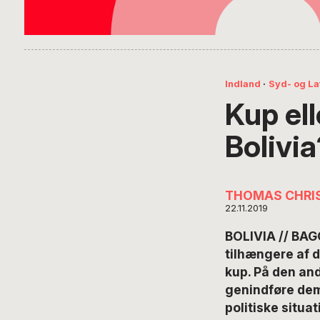
Indland
·
Syd- og La
Kup ell
Bolivia
THOMAS CHRI
22.11.2019
BOLIVIA // BAGG
tilhængere af d
kup. På den and
genindføre demo
politiske situat