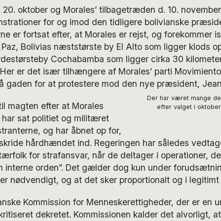
 20. oktober og Morales’ tilbagetræden d. 10. november
rationer for og imod den tidligere bolivianske præsid
e er fortsat efter, at Morales er rejst, og forekommer is
az, Bolivias næststørste by El Alto som ligger klods o
rdestørsteby Cochabamba som ligger cirka 30 kilometer 
er er det især tilhængere af Morales’ parti Movimiento
å gaden for at protestere mod den nye præsident, Jean
Der har været mange dem
il magten efter at Morales
efter valget i oktober
 har sat politiet og militæret
ranterne, og har åbnet op for,
 skride hårdhændet ind. Regeringen har således vedtage
tærfolk for strafansvar, når de deltager i operationer, de
 interne orden”. Det gælder dog kun under forudsætnin
er nødvendigt, og at det sker proportionalt og i legitimt
anske Kommission for Menneskerettigheder, der er en u
ritiseret dekretet. Kommissionen kalder det alvorligt, a