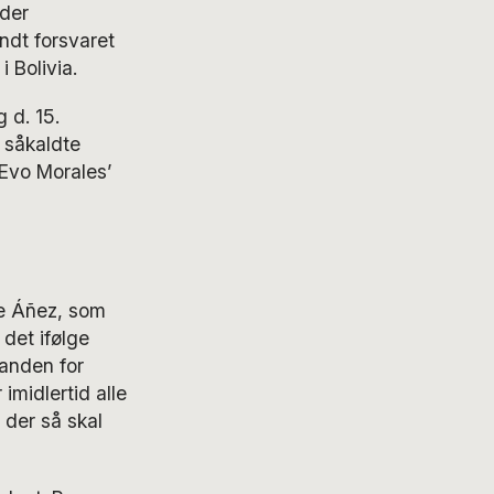
nder
ndt forsvaret
 Bolivia.
 d. 15.
 såkaldte
 Evo Morales’
ne Áñez, som
det ifølge
anden for
imidlertid alle
der så skal