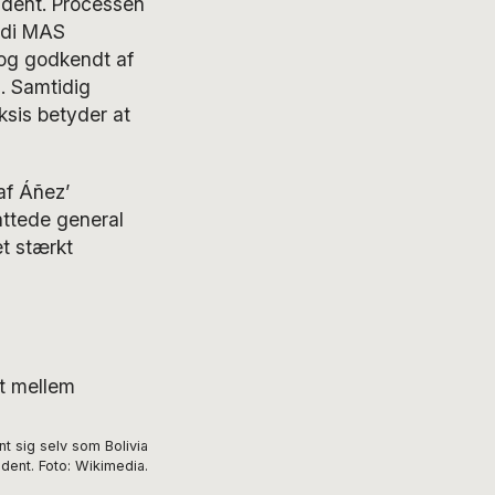
ident. Processen
ordi MAS
dog godkendt af
l. Samtidig
ksis betyder at
af Áñez’
fattede general
t stærkt
et mellem
t sig selv som Bolivia
dent. Foto: Wikimedia.