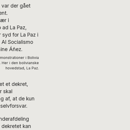
 var der gået
ent.
ær i
p ad La Paz,
syd for La Paz i
 Al Socialismo
ine Áñez.
onstrationer i Bolivia
. Her i den bolivianske
hovedstad, La Paz.
t et dekret,
r skal
g af, at de kun
 selvforsvar.
nderafdeling
t dekretet kan