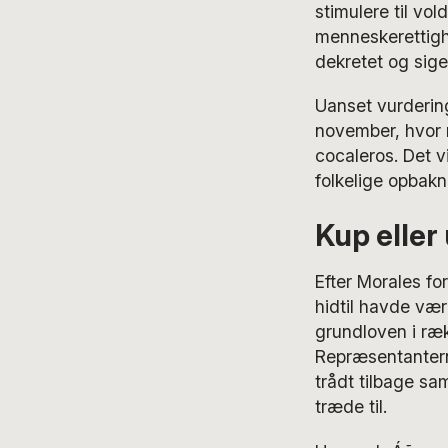
stimulere til vo
menneskerettigh
dekretet og siger
Uanset vurdering
november, hvor 
cocaleros. Det v
folkelige opbakn
Kup eller
Efter Morales fo
hidtil havde vær
grundloven i ræ
Repræsentanterne
trådt tilbage s
træde til.