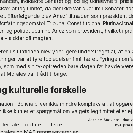
hancen, indkaldte Senatet og lod sig udnævne til præs
kær af legitimitet, da der ikke var quorum i Senatet, f
t. Efterfølgende blev Áñez’ tiltræden som præsident 
forfatningsdomstol Tribunal Constitucional Plurinaciona
 og politiet Jeanine Áñez som præsident, hvilket i pra
ere – sidder på magten.
en i situationen blev yderligere understreget af, at en 
utninger var at fyre topledelsen i militæret. Fyringen om
n, som med sin tv-optræden bare dagen før havde være
at Morales var trådt tilbage.
og kulturelle forskelle
uation i Bolivia bliver ikke mindre kompleks af, at opgør
ikke kun er et spørgsmål om valgets legitimitet eller ej.
Jeanine Áñez har udnævn
 der tale om klare politiske
nye præsi
 Morales og MAS repræsenterer en