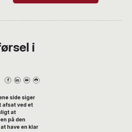
ørsel i
ene side siger
 afsat ved et
ligt at
gen på den
l at have en klar