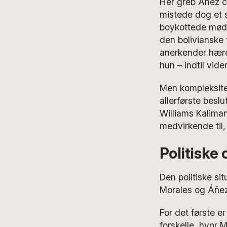
Her greb Áñez c
mistede dog et s
boykottede møde
den bolivianske 
anerkender hæren
hun – indtil vid
Men kompleksitet
allerførste besl
Williams Kalima
medvirkende til, 
Politiske 
Den politiske sit
Morales og Áñez 
For det første er
forskelle, hvor