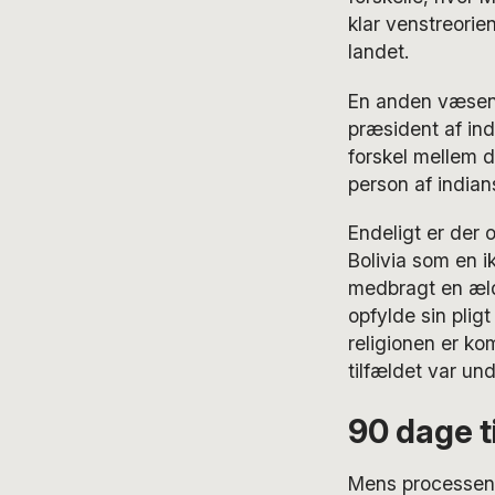
klar venstreorien
landet.
En anden væsentl
præsident af ind
forskel mellem d
person af indian
Endeligt er der 
Bolivia som en i
medbragt en ældr
opfylde sin plig
religionen er k
tilfældet var un
90 dage t
Mens processen, 