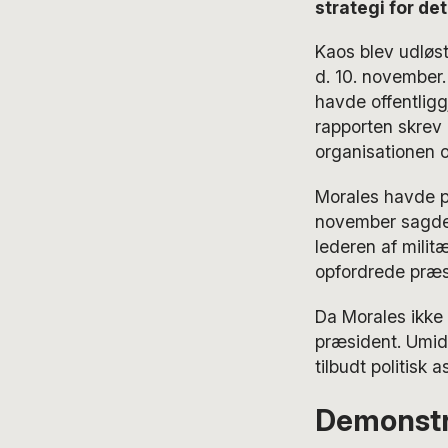
strategi for det
Kaos blev udløst
d. 10. november
havde offentliggj
rapporten skrev
organisationen o
Morales havde på
november sagde h
lederen af milit
opfordrede præsi
Da Morales ikke
præsident. Umidd
tilbudt politisk as
Demonstr