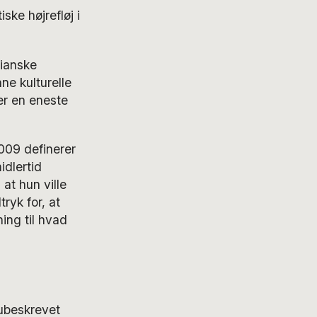
ske højrefløj i
vianske
ne kulturelle
er en eneste
2009 definerer
idlertid
at hun ville
ryk for, at
ing til hvad
 ubeskrevet