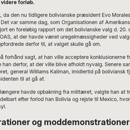
 videre forløb.
, da den nu tidligere bolivianske præsident Evo Morales
. Det var samme dag, som Organisationen af Amerikans
ort en foreløbig rapport om det bolivianske valg d. 20. o
 OAS, at der havde været uregelmæssigheder ved valg
pfordrede derfor til, at valget skulle gå om.
 forhånd sagt, at han ville acceptere konklusionerne fr
an derfor, at der ville blive afholdt nyvalg. Senere s
æret, general Williams Kaliman, imidlertid på boliviansk 
denten til at gå af.
 længere havde opbakning fra militæret, valgte han at 
elbart efter forlod han Bolivia og rejste til Mexico, hvo
yl.
ationer og moddemonstrationer