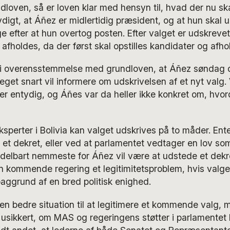
undloven, så er loven klar med hensyn til, hvad der nu sk
digt, at Áñez er midlertidig præsident, og at hun skal 
e efter at hun overtog posten. Efter valget er udskrevet,
t afholdes, da der først skal opstilles kandidater og af
 i overensstemmelse med grundloven, at Áñez søndag d
get snart vil informere om udskrivelsen af et nyt valg. V
er entydig, og Áñes var da heller ikke konkret om, hvor
eksperter i Bolivia kan valget udskrives på to måder. Ent
 et dekret, eller ved at parlamentet vedtager en lov so
delbart nemmeste for Áñez vil være at udstede et dekr
en kommende regering et legitimitetsproblem, hvis valget
aggrund af en bred politisk enighed.
 en bedre situation til at legitimere et kommende valg,
er usikkert, om MAS og regeringens støtter i parlamentet 