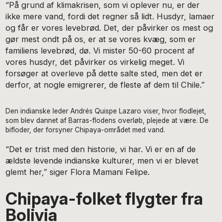
“På grund af klimakrisen, som vi oplever nu, er der
ikke mere vand, fordi det regner så lidt. Husdyr, lamaer
og får er vores levebrød. Det, der påvirker os mest og
gør mest ondt på os, er at se vores kvæg, som er
familiens levebrød, dø. Vi mister 50-60 procent af
vores husdyr, det påvirker os virkelig meget. Vi
forsøger at overleve på dette salte sted, men det er
derfor, at nogle emigrerer, de fleste af dem til Chile.”
Den indianske leder Andrés Quispe Lazaro viser, hvor flodlejet,
som blev dannet af Barras-flodens overløb, plejede at være. De
bifloder, der forsyner Chipaya-området med vand.
“Det er trist med den historie, vi har. Vi er en af de
ældste levende indianske kulturer, men vi er blevet
glemt her,” siger Flora Mamani Felipe.
Chipaya-folket flygter fra
Bolivia