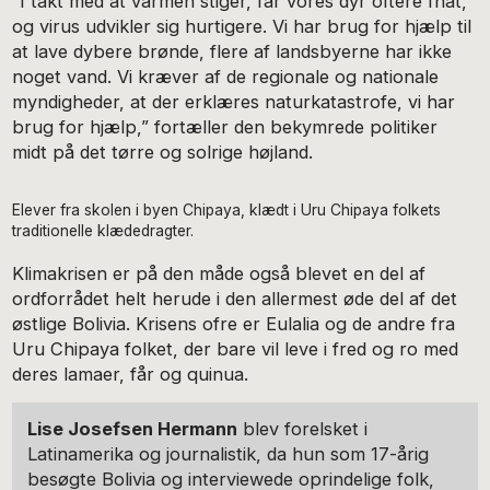
“I takt med at varmen stiger, får vores dyr oftere fnat,
og virus udvikler sig hurtigere. Vi har brug for hjælp til
at lave dybere brønde, flere af landsbyerne har ikke
noget vand. Vi kræver af de regionale og nationale
myndigheder, at der erklæres naturkatastrofe, vi har
brug for hjælp,” fortæller den bekymrede politiker
midt på det tørre og solrige højland.
Elever fra skolen i byen Chipaya, klædt i Uru Chipaya folkets
traditionelle klædedragter.
Klimakrisen er på den måde også blevet en del af
ordforrådet helt herude i den allermest øde del af det
østlige Bolivia. Krisens ofre er Eulalia og de andre fra
Uru Chipaya folket, der bare vil leve i fred og ro med
deres lamaer, får og quinua.
Lise Josefsen Hermann
blev forelsket i
Latinamerika og journalistik, da hun som 17-årig
besøgte Bolivia og interviewede oprindelige folk,