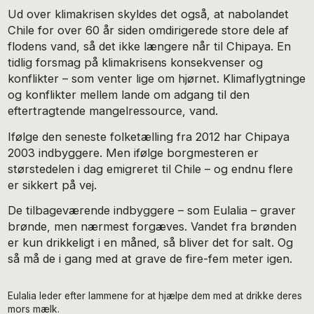
Ud over klimakrisen skyldes det også, at nabolandet
Chile for over 60 år siden omdirigerede store dele af
flodens vand, så det ikke længere når til Chipaya. En
tidlig forsmag på klimakrisens konsekvenser og
konflikter – som venter lige om hjørnet. Klimaflygtninge
og konflikter mellem lande om adgang til den
eftertragtende mangelressource, vand.
Ifølge den seneste folketælling fra 2012 har Chipaya
2003 indbyggere. Men ifølge borgmesteren er
størstedelen i dag emigreret til Chile – og endnu flere
er sikkert på vej.
De tilbageværende indbyggere – som Eulalia – graver
brønde, men nærmest forgæves. Vandet fra brønden
er kun drikkeligt i en måned, så bliver det for salt. Og
så må de i gang med at grave de fire-fem meter igen.
Eulalia leder efter lammene for at hjælpe dem med at drikke deres
mors mælk.