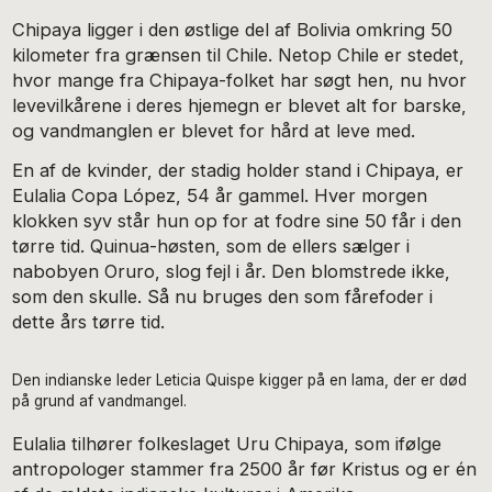
Chipaya ligger i den østlige del af Bolivia omkring 50
kilometer fra grænsen til Chile. Netop Chile er stedet,
hvor mange fra Chipaya-folket har søgt hen, nu hvor
levevilkårene i deres hjemegn er blevet alt for barske,
og vandmanglen er blevet for hård at leve med.
En af de kvinder, der stadig holder stand i Chipaya, er
Eulalia Copa López, 54 år gammel. Hver morgen
klokken syv står hun op for at fodre sine 50 får i den
tørre tid. Quinua-høsten, som de ellers sælger i
nabobyen Oruro, slog fejl i år. Den blomstrede ikke,
som den skulle. Så nu bruges den som fårefoder i
dette års tørre tid.
Den indianske leder Leticia Quispe kigger på en lama, der er død
på grund af vandmangel.
Eulalia tilhører folkeslaget Uru Chipaya, som ifølge
antropologer stammer fra 2500 år før Kristus og er én