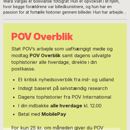
Wara Vargas er boliviansk fotograf. Hun er opvokset i et hjem,
hvor begge forældrene var billedkunstnere, og hun har en
passion for at fortælle historier gennem billeder. Hun har arbejdet
for en række forskellige bolivianske medier, og lige nu giver et
legat fra National Geographic hende ro til at arbejde.
POV Overblik
Støt POV’s arbejde som uafhængigt medie og
modtag
POV Overblik
samt dagens udvalgte
tophistorier alle hverdage, direkte i din
postkasse.
Et kritisk nyhedsoverblik fra ind- og udland
Indsigt baseret på selvstændig research
Dagens tophistorier fra POV International
I din indbakke
alle hverdage
kl. 12.00
Betal med
MobilePay
For kun 25 kr. om måneden giver du POV