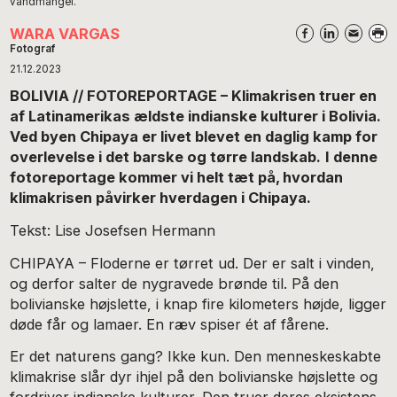
vandmangel.
WARA VARGAS
Fotograf
21.12.2023
BOLIVIA // FOTOREPORTAGE – Klimakrisen truer en
af Latinamerikas ældste indianske kulturer i Bolivia.
Ved byen Chipaya er livet blevet en daglig kamp for
overlevelse i det barske og tørre landskab.
I denne
fotoreportage kommer vi helt tæt på, hvordan
klimakrisen påvirker hverdagen i Chipaya.
Tekst: Lise Josefsen Hermann
CHIPAYA – Floderne er tørret ud. Der er salt i vinden,
og derfor salter de nygravede brønde til. På den
bolivianske højslette, i knap fire kilometers højde, ligger
døde får og lamaer. En ræv spiser ét af fårene.
Er det naturens gang? Ikke kun. Den menneskeskabte
klimakrise slår dyr ihjel på den bolivianske højslette og