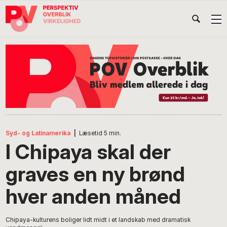
Gå
Skip
Gå
Head
direkte
til
direkte
til
indhold
til
Højr
primær
footer
Søg
på
navigation
POV
International
Syd- og Latinamerika
|
Læsetid
5
min.
I Chipaya skal der
graves en ny brønd
hver anden måned
Chipaya-kulturens boliger lidt midt i et landskab med dramatisk