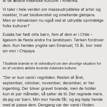
af de ældste indianske kulturer i Amerika.
Vi taler i hele verden om masseudryddelse af arter og
insekter, truet biodiversitet og smeltende gletsjere.
Men er klimakrisen nu også ved at udrydde oprindelige
folks kulturer?
Eulalia har født otte børn, fem af dem er i Chile –
ligesom de fleste andre fra landsbyen. Tørken fordriver
dem. Kun hendes yngste søn Emanuel, 13 år, bor med
sin mor i Chipaya.
Tilsaltede brønde er et vidnedbyrd om den alvorlige situation for
en af verdens ældste levende indianske kulturer.
“Der er kun vand i regntiden. Resten af året,
september, oktober, november, december, er her
ingenting. Der bliver gravet brønde, men de holder
kun et par måneder, så salter de til. Det regnede mere,
da jeg var barn. Min mor havde får, og jeg hjalp hende
med at passe dem. Dengang var der vand i floden.