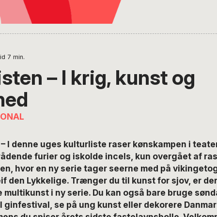
id
7
min.
isten – I krig, kunst og
hed
IONAL
I denne uges kulturliste raser kønskampen i teaterf
ådende furier og iskolde incels, kun overgået af rase
n, hvor en ny serie tager seerne med på vikingeto
if den Lykkelige. Trænger du til kunst for sjov, er d
 multikunst i ny serie. Du kan også bare bruge søn
il ginfestival, se på ung kunst eller dekorere Danmar
mens du spiser årets sidste fastelavnsbolle. Velkomm