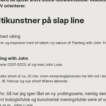
OV orienterer.
tikunstner på slap line
r og inspirerer med sit talent i ny sæson af Painting with John. 
ting with John
ie (2021-2022) af og med John Lurie.
eks afsnit af ca. 20 min. (men streamingtjenesten har lidt rod i d
 18. februar og nye afsnit tilføres løbende.
ohn
. Så har jeg igen fået en ny yndlingsserie, nemlig de
 indsigtsfulde og kunstnerisk meningsfulde serie af 
er m.m. John Lurie.