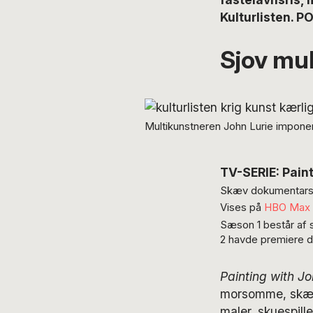
Kulturlisten. P
Sjov mul
Multikunstneren John Lurie imponere
TV-SERIE: Pain
Skæv dokumentarser
Vises på
HBO Max
Sæson 1 består af s
2 havde premiere d.
Painting with J
morsomme, skævt
maler, skuespill