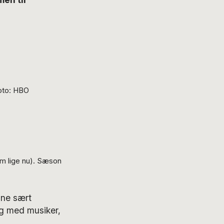
Foto: HBO
em lige nu). Sæson
nne sært
og med musiker,