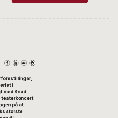
orestillinger,
riet i
gt med Knud
er teaterkoncert
dagen på at
ks største
en til