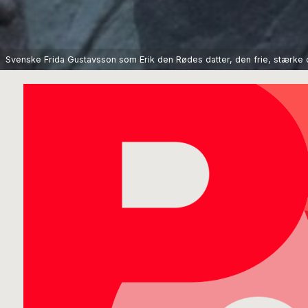
Svenske Frida Gustavsson som Erik den Rødes datter, den frie, stærke 