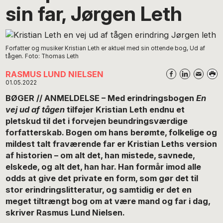
sin far, Jørgen Leth
Forfatter og musiker Kristian Leth er aktuel med sin ottende bog, Ud af
tågen. Foto: Thomas Leth
RASMUS LUND NIELSEN
01.05.2022
BØGER // ANMELDELSE – Med erindringsbogen
En
vej ud af tågen
tilføjer Kristian Leth endnu et
pletskud til det i forvejen beundringsværdige
forfatterskab. Bogen om hans berømte, folkelige og
mildest talt fraværende far er Kristian Leths version
af historien – om alt det, han mistede, savnede,
elskede, og alt det, han har. Han formår imod alle
odds at give det private en form, som gør det til
stor erindringslitteratur, og samtidig er det en
meget tiltrængt bog om at være mand og far i dag,
skriver Rasmus Lund Nielsen.