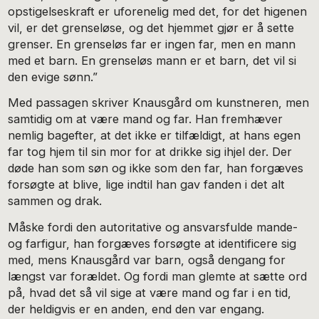
opstigelseskraft er uforenelig med det, for det higenen
vil, er det grenseløse, og det hjemmet gjør er å sette
grenser. En grenseløs far er ingen far, men en mann
med et barn. En grenseløs mann er et barn, det vil si
den evige sønn.”
Med passagen skriver Knausgård om kunstneren, men
samtidig om at være mand og far. Han fremhæver
nemlig bagefter, at det ikke er tilfældigt, at hans egen
far tog hjem til sin mor for at drikke sig ihjel der. Der
døde han som søn og ikke som den far, han forgæves
forsøgte at blive, lige indtil han gav fanden i det alt
sammen og drak.
Måske fordi den autoritative og ansvarsfulde mande-
og farfigur, han forgæves forsøgte at identificere sig
med, mens Knausgård var barn, også dengang for
længst var forældet. Og fordi man glemte at sætte ord
på, hvad det så vil sige at være mand og far i en tid,
der heldigvis er en anden, end den var engang.