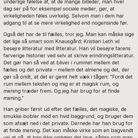
underlige følelse af, at de mange billeder, man hver
dag ser på for eksempel sociale medier, gør, at
virkeligheden føles uvirkelig. Selvom man i dem har
adgang til at se mere virkelighed end nogensinde før.
Også det har de til fælles, tror jeg. Man kan måske sige
det lige så smart som Knausgård: Kristian Leth vil
besejre litteratur med litteratur. Han vil besejre farens
farverige historier ved selv at skrive erindringslitteratur.
Det gør han så ved at bliver i rummet mellem det
fælles og det private – mellem det almene og det, der
gør så ondt, at det er gemt helt væk i tågen: ”Fordi det
rum mellem teksten og mig er et magisk rum, og
mening træder frem. Og jeg har brug for at finde
mening.”
Han griber først ud efter det fælles, det magiske, de
smukke bobler mod en hvid baggrund, og bruger dem
som afsæt ned i det private. Dernede har han brug for
at finde mening. Det kan måske virke som en bagvendt
vej at gå, at han ikke ophøjer det lave, sådan som man