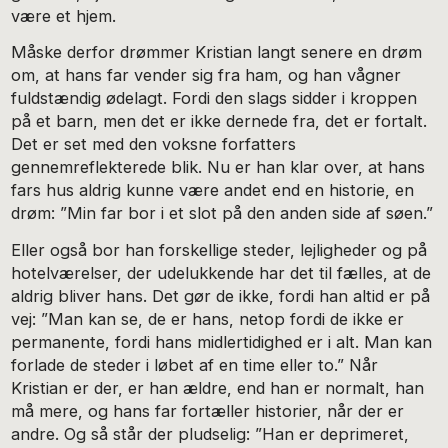
være et hjem.
Måske derfor drømmer Kristian langt senere en drøm
om, at hans far vender sig fra ham, og han vågner
fuldstændig ødelagt. Fordi den slags sidder i kroppen
på et barn, men det er ikke dernede fra, det er fortalt.
Det er set med den voksne forfatters
gennemreflekterede blik. Nu er han klar over, at hans
fars hus aldrig kunne være andet end en historie, en
drøm: ”Min far bor i et slot på den anden side af søen.”
Eller også bor han forskellige steder, lejligheder og på
hotelværelser, der udelukkende har det til fælles, at de
aldrig bliver hans. Det gør de ikke, fordi han altid er på
vej: ”Man kan se, de er hans, netop fordi de ikke er
permanente, fordi hans midlertidighed er i alt. Man kan
forlade de steder i løbet af en time eller to.” Når
Kristian er der, er han ældre, end han er normalt, han
må mere, og hans far fortæller historier, når der er
andre. Og så står der pludselig: ”Han er deprimeret,