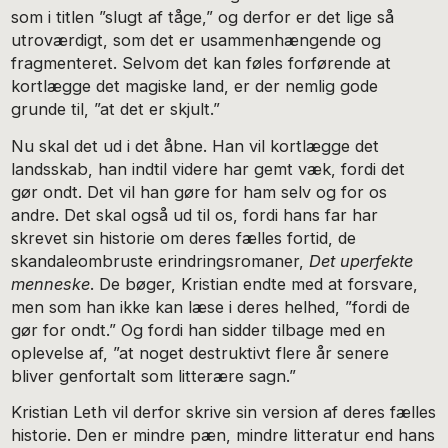
som i titlen ”slugt af tåge,” og derfor er det lige så
utroværdigt, som det er usammenhængende og
fragmenteret. Selvom det kan føles forførende at
kortlægge det magiske land, er der nemlig gode
grunde til, ”at det er skjult.”
Nu skal det ud i det åbne. Han vil kortlægge det
landsskab, han indtil videre har gemt væk, fordi det
gør ondt. Det vil han gøre for ham selv og for os
andre. Det skal også ud til os, fordi hans far har
skrevet sin historie om deres fælles fortid, de
skandaleombruste erindringsromaner,
Det uperfekte
menneske
. De bøger, Kristian endte med at forsvare,
men som han ikke kan læse i deres helhed, ”fordi de
gør for ondt.” Og fordi han sidder tilbage med en
oplevelse af, ”at noget destruktivt flere år senere
bliver genfortalt som litterære sagn.”
Kristian Leth vil derfor skrive sin version af deres fælles
historie. Den er mindre pæn, mindre litteratur end hans