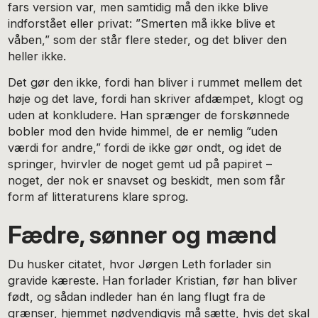
fars version var, men samtidig må den ikke blive
indforstået eller privat: ”Smerten må ikke blive et
våben,” som der står flere steder, og det bliver den
heller ikke.
Det gør den ikke, fordi han bliver i rummet mellem det
høje og det lave, fordi han skriver afdæmpet, klogt og
uden at konkludere. Han sprænger de forskønnede
bobler mod den hvide himmel, de er nemlig ”uden
værdi for andre,” fordi de ikke gør ondt, og idet de
springer, hvirvler de noget gemt ud på papiret –
noget, der nok er snavset og beskidt, men som får
form af litteraturens klare sprog.
Fædre, sønner og mænd
Du husker citatet, hvor Jørgen Leth forlader sin
gravide kæreste. Han forlader Kristian, før han bliver
født, og sådan indleder han én lang flugt fra de
grænser, hjemmet nødvendigvis må sætte, hvis det skal