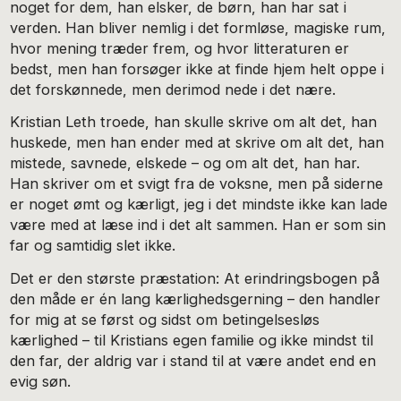
noget for dem, han elsker, de børn, han har sat i
verden. Han bliver nemlig i det formløse, magiske rum,
hvor mening træder frem, og hvor litteraturen er
bedst, men han forsøger ikke at finde hjem helt oppe i
det forskønnede, men derimod nede i det nære.
Kristian Leth troede, han skulle skrive om alt det, han
huskede, men han ender med at skrive om alt det, han
mistede, savnede, elskede – og om alt det, han har.
Han skriver om et svigt fra de voksne, men på siderne
er noget ømt og kærligt, jeg i det mindste ikke kan lade
være med at læse ind i det alt sammen. Han er som sin
far og samtidig slet ikke.
Det er den største præstation: At erindringsbogen på
den måde er én lang kærlighedsgerning – den handler
for mig at se først og sidst om betingelsesløs
kærlighed – til Kristians egen familie og ikke mindst til
den far, der aldrig var i stand til at være andet end en
evig søn.