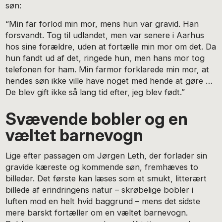
søn:
“Min far forlod min mor, mens hun var gravid. Han
forsvandt. Tog til udlandet, men var senere i Aarhus
hos sine forældre, uden at fortælle min mor om det. Da
hun fandt ud af det, ringede hun, men hans mor tog
telefonen for ham. Min farmor forklarede min mor, at
hendes søn ikke ville have noget med hende at gøre …
De blev gift ikke så lang tid efter, jeg blev født.”
Svævende bobler og en
væltet barnevogn
Lige efter passagen om Jørgen Leth, der forlader sin
gravide kæreste og kommende søn, fremhæves to
billeder. Det første kan læses som et smukt, litterært
billede af erindringens natur – skrøbelige bobler i
luften mod en helt hvid baggrund – mens det sidste
mere barskt fortæller om en væltet barnevogn.