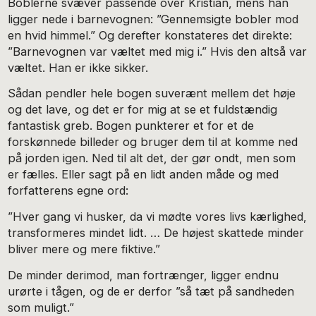
Boblerne svæver passende over Kristian, mens han
ligger nede i barnevognen: ”Gennemsigte bobler mod
en hvid himmel.” Og derefter konstateres det direkte:
”Barnevognen var væltet med mig i.” Hvis den altså var
væltet. Han er ikke sikker.
Sådan pendler hele bogen suverænt mellem det høje
og det lave, og det er for mig at se et fuldstændig
fantastisk greb. Bogen punkterer et for et de
forskønnede billeder og bruger dem til at komme ned
på jorden igen. Ned til alt det, der gør ondt, men som
er fælles. Eller sagt på en lidt anden måde og med
forfatterens egne ord:
”Hver gang vi husker, da vi mødte vores livs kærlighed,
transformeres mindet lidt. … De højest skattede minder
bliver mere og mere fiktive.”
De minder derimod, man fortrænger, ligger endnu
urørte i tågen, og de er derfor ”så tæt på sandheden
som muligt.”