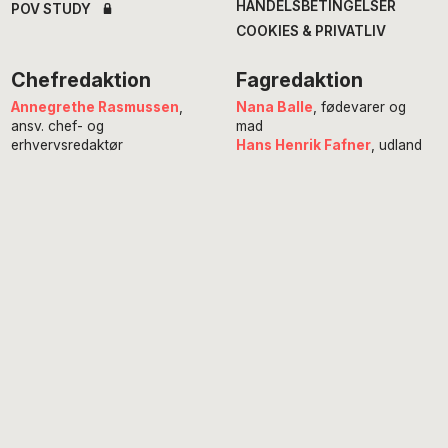
HANDELSBETINGELSER
POV STUDY
COOKIES & PRIVATLIV
Chefredaktion
Fagredaktion
Annegrethe Rasmussen
,
Nana Balle
, fødevarer og
ansv. chef- og
mad
erhvervsredaktør
Hans Henrik Fafner
, udland
Alexander Meinertz
, adm.
Bjarke Larsen
, politik
chefredaktør
Eddie Michel
, musik
Isabella Miehe-Renard
,
Jourhavende
litteratur
Susanne Sayers
, videnskab
Michael Bernth
, digital
Mikkel Stolt
, filmredaktør
redaktør
Anne Juliette Ladegaard
,
redaktionschef