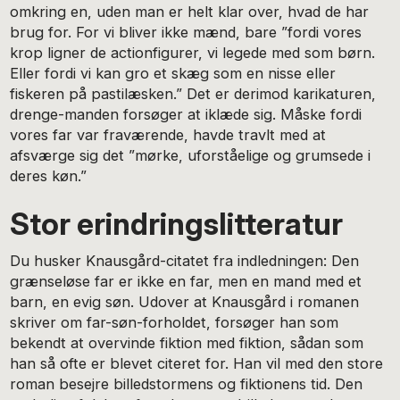
omkring en, uden man er helt klar over, hvad de har
brug for. For vi bliver ikke mænd, bare ”fordi vores
krop ligner de actionfigurer, vi legede med som børn.
Eller fordi vi kan gro et skæg som en nisse eller
fiskeren på pastilæsken.” Det er derimod karikaturen,
drenge-manden forsøger at iklæde sig. Måske fordi
vores far var fraværende, havde travlt med at
afsværge sig det ”mørke, uforståelige og grumsede i
deres køn.”
Stor erindringslitteratur
Du husker Knausgård-citatet fra indledningen: Den
grænseløse far er ikke en far, men en mand med et
barn, en evig søn. Udover at Knausgård i romanen
skriver om far-søn-forholdet, forsøger han som
bekendt at overvinde fiktion med fiktion, sådan som
han så ofte er blevet citeret for. Han vil med den store
roman besejre billedstormens og fiktionens tid. Den