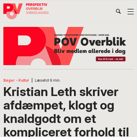
Gå
Skip
Gå
Head
direkte
til
direkte
til
indhold
til
Højr
primær
footer
Søg
på
navigation
POV
International
Bøger
·
Kultur
|
Læsetid
9
min.
Kristian Leth skriver
afdæmpet, klogt og
knaldgodt om et
kompliceret forhold til