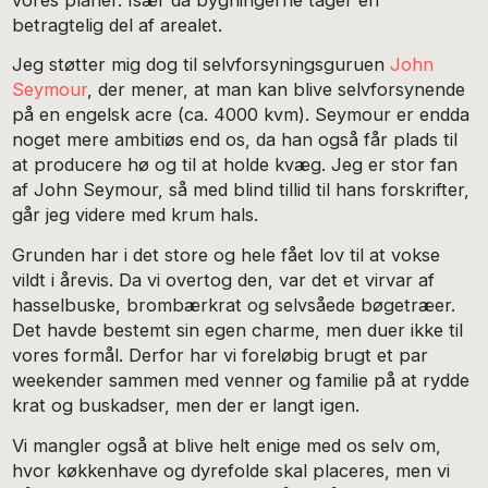
betragtelig del af arealet.
Jeg støtter mig dog til selvforsyningsguruen
John
Seymour
, der mener, at man kan blive selvforsynende
på en engelsk acre (ca. 4000 kvm). Seymour er endda
noget mere ambitiøs end os, da han også får plads til
at producere hø og til at holde kvæg. Jeg er stor fan
af John Seymour, så med blind tillid til hans forskrifter,
går jeg videre med krum hals.
Grunden har i det store og hele fået lov til at vokse
vildt i årevis. Da vi overtog den, var det et virvar af
hasselbuske, brombærkrat og selvsåede bøgetræer.
Det havde bestemt sin egen charme, men duer ikke til
vores formål. Derfor har vi foreløbig brugt et par
weekender sammen med venner og familie på at rydde
krat og buskadser, men der er langt igen.
Vi mangler også at blive helt enige med os selv om,
hvor køkkenhave og dyrefolde skal placeres, men vi