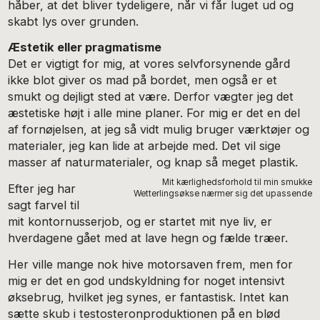
håber, at det bliver tydeligere, når vi får luget ud og
skabt lys over grunden.
Æstetik eller pragmatisme
Det er vigtigt for mig, at vores selvforsynende gård
ikke blot giver os mad på bordet, men også er et
smukt og dejligt sted at være. Derfor vægter jeg det
æstetiske højt i alle mine planer. For mig er det en del
af fornøjelsen, at jeg så vidt mulig bruger værktøjer og
materialer, jeg kan lide at arbejde med. Det vil sige
masser af naturmaterialer, og knap så meget plastik.
Mit kærlighedsforhold til min smukke
Efter jeg har
Wetterlingsøkse nærmer sig det upassende
sagt farvel til
mit kontornusserjob, og er startet mit nye liv, er
hverdagene gået med at lave hegn og fælde træer.
Her ville mange nok hive motorsaven frem, men for
mig er det en god undskyldning for noget intensivt
øksebrug, hvilket jeg synes, er fantastisk. Intet kan
sætte skub i testosteronproduktionen på en blød