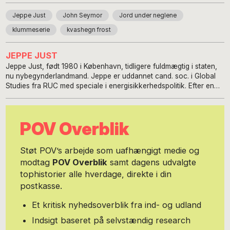
Jeppe Just
John Seymor
Jord under neglene
klummeserie
kvashegn frost
JEPPE JUST
Jeppe Just, født 1980 i København, tidligere fuldmægtig i staten,
nu nybegynderlandmand. Jeppe er uddannet cand. soc. i Global
Studies fra RUC med speciale i energisikkerhedspolitik. Efter en
håndfuld år som fuldmægtig i statens styrelser valgte han i 2017 at
skifte spor ved at sige sit job op og forsøge at blive
selvforsynende i en gård på Møn. Jeppe skriver på bloggen
POV Overblik
www.jordunderneglene.com om, hvordan det er skifte spor
midvejs til et liv, man har drømt om, men ikke har nogen
forudsætninger for. Jeppe er kæreste med Amalie og sammen har
Støt POV’s arbejde som uafhængigt medie og
de en søn og en hund.
modtag
POV Overblik
samt dagens udvalgte
tophistorier alle hverdage, direkte i din
postkasse.
Et kritisk nyhedsoverblik fra ind- og udland
Indsigt baseret på selvstændig research