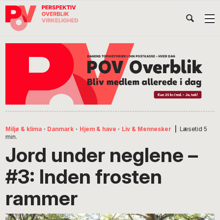
Gå
Skip
Gå
Head
direkte
til
direkte
til
indhold
til
Højr
primær
footer
Søg
på
navigation
POV
International
Miljø & klima
·
Danmark
·
Hjem & have
·
Liv & Mennesker
|
Læsetid
5
min.
Jord under neglene –
#3: Inden frosten
rammer