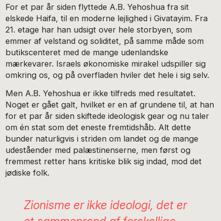
For et par år siden flyttede A.B. Yehoshua fra sit
elskede Haifa, til en moderne lejlighed i Givatayim. Fra
21. etage har han udsigt over hele storbyen, som
emmer af velstand og soliditet, på samme måde som
butikscenteret med de mange udenlandske
mærkevarer. Israels økonomiske mirakel udspiller sig
omkring os, og på overfladen hviler det hele i sig selv.
Men A.B. Yehoshua er ikke tilfreds med resultatet.
Noget er gået galt, hvilket er en af grundene til, at han
for et par år siden skiftede ideologisk gear og nu taler
om én stat som det eneste fremtidshåb. Alt dette
bunder naturligvis i striden om landet og de mange
udeståender med palæstinenserne, men først og
fremmest retter hans kritiske blik sig indad, mod det
jødiske folk.
Zionisme er ikke ideologi, det er