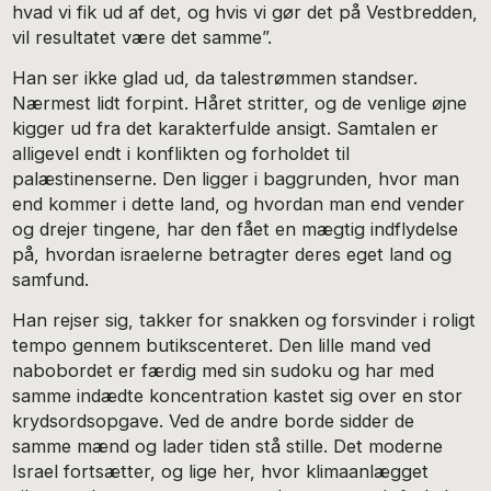
hvad vi fik ud af det, og hvis vi gør det på Vestbredden,
vil resultatet være det samme”.
Han ser ikke glad ud, da talestrømmen standser.
Nærmest lidt forpint. Håret stritter, og de venlige øjne
kigger ud fra det karakterfulde ansigt. Samtalen er
alligevel endt i konflikten og forholdet til
palæstinenserne. Den ligger i baggrunden, hvor man
end kommer i dette land, og hvordan man end vender
og drejer tingene, har den fået en mægtig indflydelse
på, hvordan israelerne betragter deres eget land og
samfund.
Han rejser sig, takker for snakken og forsvinder i roligt
tempo gennem butikscenteret. Den lille mand ved
nabobordet er færdig med sin sudoku og har med
samme indædte koncentration kastet sig over en stor
krydsordsopgave. Ved de andre borde sidder de
samme mænd og lader tiden stå stille. Det moderne
Israel fortsætter, og lige her, hvor klimaanlægget