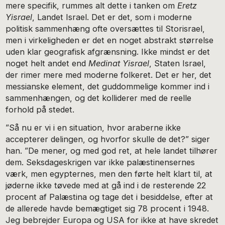
mere specifik, rummes alt dette i tanken om
Eretz
Yisrael
, Landet Israel. Det er det, som i moderne
politisk sammenhæng ofte oversættes til Storisrael,
men i virkeligheden er det en noget abstrakt størrelse
uden klar geografisk afgrænsning. Ikke mindst er det
noget helt andet end
Medinat Yisrael
, Staten Israel,
der rimer mere med moderne folkeret. Det er her, det
messianske element, det guddommelige kommer ind i
sammenhængen, og det kolliderer med de reelle
forhold på stedet.
”Så nu er vi i en situation, hvor araberne ikke
accepterer delingen, og hvorfor skulle de det?” siger
han. ”De mener, og med god ret, at hele landet tilhører
dem. Seksdageskrigen var ikke palæstinensernes
værk, men egypternes, men den førte helt klart til, at
jøderne ikke tøvede med at gå ind i de resterende 22
procent af Palæstina og tage det i besiddelse, efter at
de allerede havde bemægtiget sig 78 procent i 1948.
Jeg bebrejder Europa og USA for ikke at have skredet