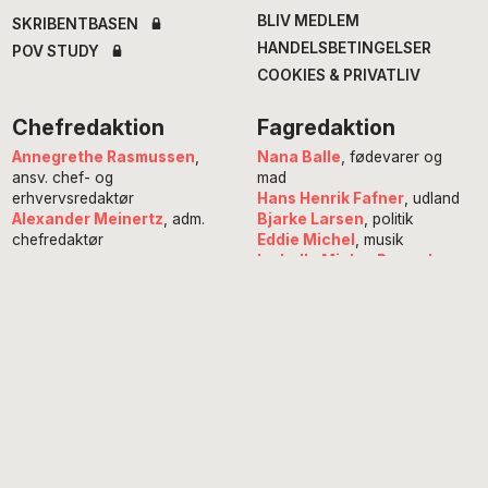
BLIV MEDLEM
SKRIBENTBASEN
HANDELSBETINGELSER
POV STUDY
COOKIES & PRIVATLIV
Chefredaktion
Fagredaktion
Annegrethe Rasmussen
,
Nana Balle
, fødevarer og
ansv. chef- og
mad
erhvervsredaktør
Hans Henrik Fafner
, udland
Alexander Meinertz
, adm.
Bjarke Larsen
, politik
chefredaktør
Eddie Michel
, musik
Isabella Miehe-Renard
,
Jourhavende
litteratur
Susanne Sayers
, videnskab
Michael Bernth
, digital
Mikkel Stolt
, filmredaktør
redaktør
Anne Juliette Ladegaard
,
redaktionschef