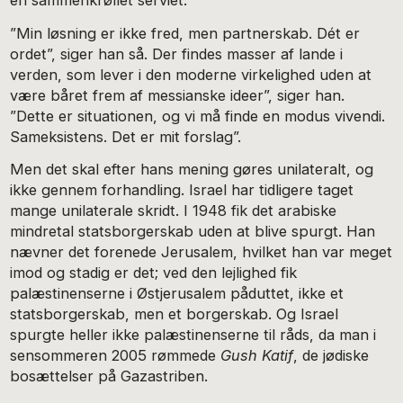
en sammenkrøllet serviet.
”Min løsning er ikke fred, men partnerskab. Dét er
ordet”, siger han så. Der findes masser af lande i
verden, som lever i den moderne virkelighed uden at
være båret frem af messianske ideer”, siger han.
”Dette er situationen, og vi må finde en modus vivendi.
Sameksistens. Det er mit forslag”.
Men det skal efter hans mening gøres unilateralt, og
ikke gennem forhandling. Israel har tidligere taget
mange unilaterale skridt. I 1948 fik det arabiske
mindretal statsborgerskab uden at blive spurgt. Han
nævner det forenede Jerusalem, hvilket han var meget
imod og stadig er det; ved den lejlighed fik
palæstinenserne i Østjerusalem påduttet, ikke et
statsborgerskab, men et borgerskab. Og Israel
spurgte heller ikke palæstinenserne til råds, da man i
sensommeren 2005 rømmede
Gush Katif
, de jødiske
bosættelser på Gazastriben.