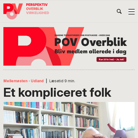
Gå
Skip
Gå
Head
direkte
til
direkte
til
indhold
til
Højr
primær
footer
Søg
på
navigation
POV
International
Mellemøsten
·
Udland
|
Læsetid
9
min.
Et kompliceret folk