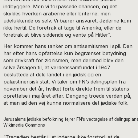
indbyggere. Men vi forpassede chancen, og det
skyldes hverken araberne eller briterne, men
udelukkende os selv. Vi bærer ansvaret. Jøderne kom
ikke hertil. De foretrak at tage til Amerika, eller de
foretrak at blive siddende og vente på Hitler”.
Her kommer hans tanker om antisemitismen i spil. Den
har efter hans opfattelse kun begrænset betydning
som drivkraft for zionismen, men derimod blev den
selve årsagen til, at verdenssamfundet i 1947
besluttede at dele landet i en jødisk og en
palæstinensisk stat. Vi taler om FN’s delingsplan fra
november det år, hvilket førte direkte frem til statens
oprettelse i maj året efter. Dengang troede verden på,
at man ad den vej kunne normalisere det jødiske folk.
Jerusalems jødiske befolkning fejrer FN’s vedtagelse af delingsplan
Wikimedia Commons
”Tragedien består i, at jøderne ikke forstod, at de