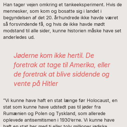
Han tager vejen omkring et tankeeksperiment. Hvis de
mennesker, som kom og bosatte sig i landet i
begyndelsen af det 20. århundrede ikke havde været
så forsvindende få, og hvis de ikke havde mødt
modstand til alle sider, kunne historien måske have set
anderledes ud.
Jøderne kom ikke hertil. De
foretrak at tage til Amerika, eller
de foretrak at blive siddende og
vente på Hitler
”Vi kunne have haft en stat længe før Holocaust, en
stat som kunne have udstedt pas til jøder fra
Rumænien og Polen og Tyskland, som allerede
oplevede antisemitismen i 1930’erne. Vi kunne have
haft en stat her med ti eller tolv millioner jødiske