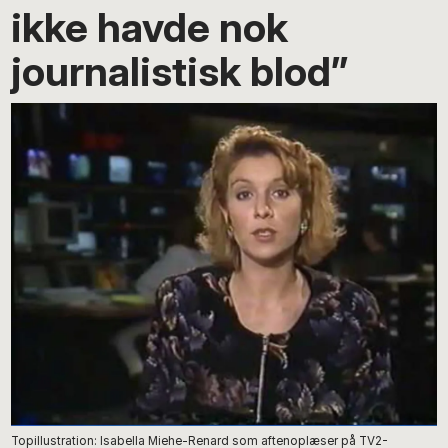
ikke havde nok
journalistisk blod”
Topillustration: Isabella Miehe-Renard som aftenoplæser på TV2-