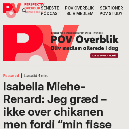
Gå
Skip
Gå
SENESTE
POV OVERBLIK
SEKTIONER
Header
direkte
til
direkte
PODCAST
BLIV MEDLEM
POV STUDY
til
indhold
til
Højre
primær
footer
Søg
på
navigation
POV
International
Featured
|
Læsetid
4
min.
Isabella Miehe-
Renard: Jeg græd –
ikke over chikanen
men fordi “min fisse