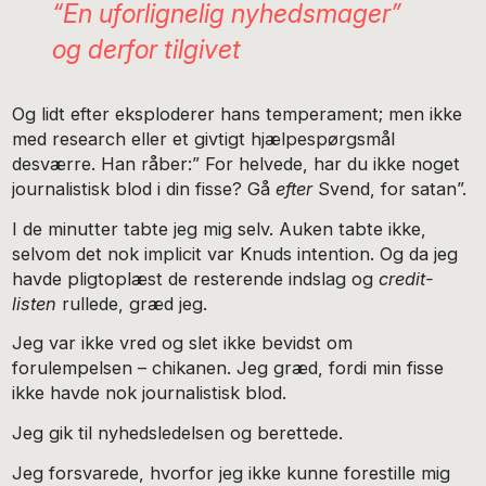
“En uforlignelig nyhedsmager”
og derfor tilgivet
Og lidt efter eksploderer hans temperament; men ikke
med research eller et givtigt hjælpespørgsmål
desværre. Han råber:” For helvede, har du ikke noget
journalistisk blod i din fisse? Gå
efter
Svend, for satan”.
I de minutter tabte jeg mig selv. Auken tabte ikke,
selvom det nok implicit var Knuds intention. Og da jeg
havde pligtoplæst de resterende indslag og
credit-
listen
rullede, græd jeg.
Jeg var ikke vred og slet ikke bevidst om
forulempelsen – chikanen. Jeg græd, fordi min fisse
ikke havde nok journalistisk blod.
Jeg gik til nyhedsledelsen og berettede.
Jeg forsvarede, hvorfor jeg ikke kunne forestille mig