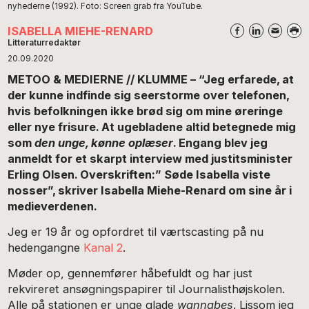
nyhederne (1992). Foto: Screen grab fra YouTube.
ISABELLA MIEHE-RENARD
Litteraturredaktør
20.09.2020
METOO & MEDIERNE // KLUMME – “Jeg erfarede, at
der kunne indfinde sig seerstorme over telefonen,
hvis befolkningen ikke brød sig om mine øreringe
eller nye frisure. At ugebladene altid betegnede mig
som
den unge, kønne oplæser
. Engang blev jeg
anmeldt for et skarpt interview med justitsminister
Erling Olsen. Overskriften:” Søde Isabella viste
nosser”, skriver Isabella Miehe-Renard om sine år i
medieverdenen.
Jeg er 19 år og opfordret til værtscasting på nu
hedengangne
Kanal 2
.
Møder op, gennemfører håbefuldt og har just
rekvireret ansøgningspapirer til Journalisthøjskolen.
Alle på stationen er unge glade
wannabes
. Lissom jeg