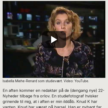
Isabella Miehe-Renard som studievært. Video: YouTube.
En aften kommer en redaktør på de (dengang nye) 22-
Nyheder tilbage fra orlov. En studiefotograf hvisker
grinende til mig, at i aften er min ilddåb. Knud K har
vagten. Knud har været på barsel. Han er nybagt far