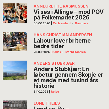
ANNEGRETHE RASMUSSEN
Vi ses i Allinge – mød POV
på Folkemødet 2026
06.06.2026
|
Civilsamfund
·
Danmark
HANS CHRISTIAN ANDERSEN
Labour lover briterne
bedre tider
28.03.2024
|
Politik
·
Storbritannien
ANDERS STUBKJÆR
Anders Stubkjær: En
løbetur gennem Skopje er
et møde med tusind års
historie
31.10.2024
|
Rejse
LONE THEILS
Land vs. By –