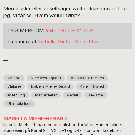
Men trusler eller enkeltsager vælter ikke muren. Tror
jeg. Vi får se. Hvem vælter først?
LÆS MERE OM
#METOO I POV HER
Læs mere af
Isabella Miehe-Renard her.
#Metoo
Alice Vestergaard
Arno Victor Nielsen
Chikane
Isabella Miehe-Renard
Karen Thisted
ligestilling
mediechefer
Medier
sexisme
Ulla Terkelsen
ISABELLA MIEHE-RENARD
Isabella Miehe-Renard er journalist og forfatter. Hun er tidligere
studievært på Kanal 2, TV2, DR1 og DR2. Hun bor i kollektiv i