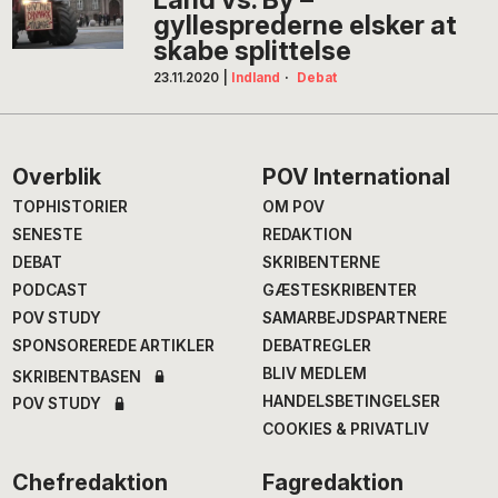
gyllesprederne elsker at
skabe splittelse
23.11.2020
|
Indland
·
Debat
Footer
Overblik
POV International
TOPHISTORIER
OM POV
SENESTE
REDAKTION
DEBAT
SKRIBENTERNE
PODCAST
GÆSTESKRIBENTER
POV STUDY
SAMARBEJDSPARTNERE
SPONSOREREDE ARTIKLER
DEBATREGLER
BLIV MEDLEM
SKRIBENTBASEN
HANDELSBETINGELSER
POV STUDY
COOKIES & PRIVATLIV
Chefredaktion
Fagredaktion