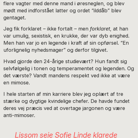
flere vagter med denne mand i øresneglen, og blev
mødt med indforstået latter og ordet “ilddåb” blev
gentaget.
Jeg fik forklaret – ikke fortalt – men
forklaret
, at han
var umulig, sexistisk, en krukke, der var dyb enighed.
Men han var jo en legende i kraft af sin opførsel. “En
uforlignelig nyhedsmager” og derfor tilgivet.
Hvad gjorde den 24-årige studievært? Hun fandt sig
selvfølgelig i tonen og temperamentet og legenden. Og
det værste? Vandt mandens respekt ved ikke at være
en mimose.
I hele starten af min karriere blev jeg oplært af tre
stærke og dygtige kvindelige chefer. De havde fundet
deres vej præcis ved at overtage jargonen og være
anti-mimoser.
Lissom seje Sofie Linde klarede