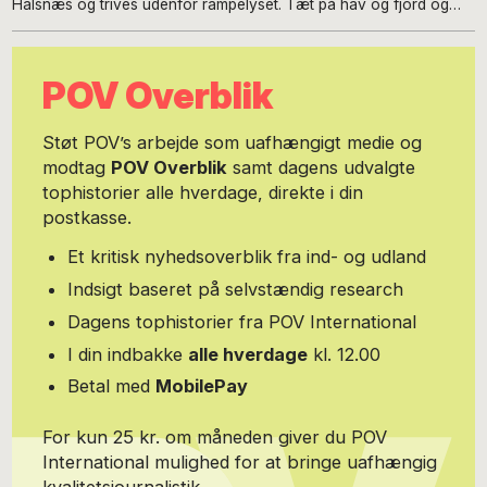
Halsnæs og trives udenfor rampelyset. Tæt på hav og fjord og
Danmarks største sø.
POV Overblik
Støt POV’s arbejde som uafhængigt medie og
modtag
POV Overblik
samt dagens udvalgte
tophistorier alle hverdage, direkte i din
postkasse.
Et kritisk nyhedsoverblik fra ind- og udland
Indsigt baseret på selvstændig research
Dagens tophistorier fra POV International
I din indbakke
alle hverdage
kl. 12.00
Betal med
MobilePay
For kun 25 kr. om måneden giver du POV
International mulighed for at bringe uafhængig