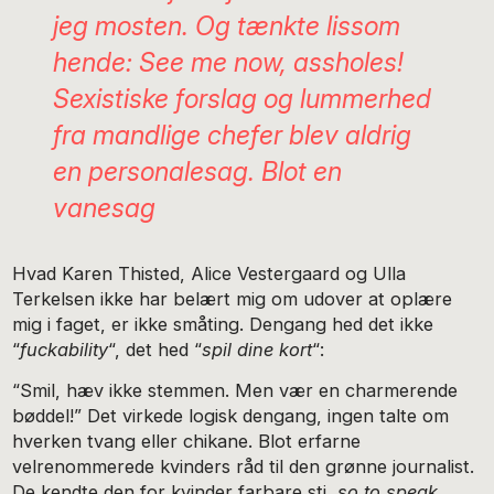
jeg mosten. Og tænkte lissom
hende:
See me now, assholes!
Sexistiske forslag og lummerhed
fra mandlige chefer blev aldrig
en personalesag. Blot en
vanesag
Hvad Karen Thisted, Alice Vestergaard og Ulla
Terkelsen ikke har belært mig om udover at oplære
mig i faget, er ikke småting. Dengang hed det ikke
“
fuckability
“, det hed “
spil dine kort
“:
“Smil, hæv ikke stemmen. Men vær en charmerende
bøddel!” Det virkede logisk dengang, ingen talte om
hverken tvang eller chikane. Blot erfarne
velrenommerede kvinders råd til den grønne journalist.
De kendte den for kvinder farbare sti,
so to speak.