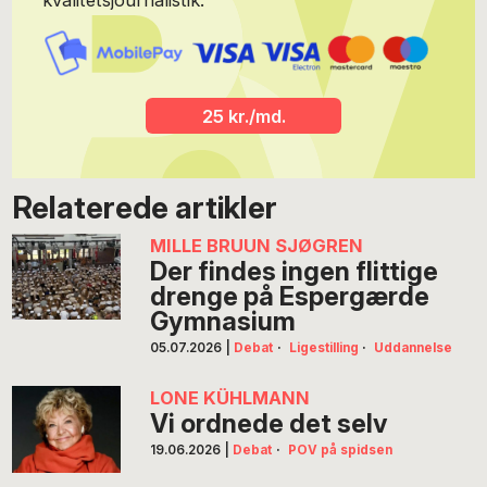
kvalitetsjournalistik.
25 kr./md.
Relaterede artikler
MILLE BRUUN SJØGREN
Der findes ingen flittige
drenge på Espergærde
Gymnasium
05.07.2026
|
Debat
·
Ligestilling
·
Uddannelse
LONE KÜHLMANN
Vi ordnede det selv
19.06.2026
|
Debat
·
POV på spidsen