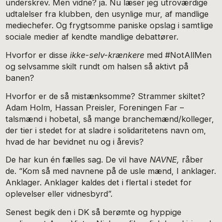
underskrev. Men vidne? ja. Nu læser jeg utroværdige
udtalelser fra klubben, den usynlige mur, af mandlige
mediechefer. Og frygtsomme paniske opslag i samtlige
sociale medier af kendte mandlige debattører.
Hvorfor er disse
ikke-selv-krænkere
med #NotAllMen
og selvsamme skilt rundt om halsen så aktivt på
banen?
Hvorfor er de så mistænksomme? Strammer skiltet?
Adam Holm, Hassan Preisler, Foreningen Far –
talsmænd i hobetal, så mange branchemænd/kolleger,
der tier i stedet for at sladre i solidaritetens navn om,
hvad de har bevidnet nu og i årevis?
De har kun én fælles sag. De vil have
NAVNE,
råber
de. “Kom så med navnene på de usle mænd, I anklager.
Anklager. Anklager kaldes det i flertal i stedet for
oplevelser eller vidnesbyrd”.
Senest begik den i DK så berømte og hyppige