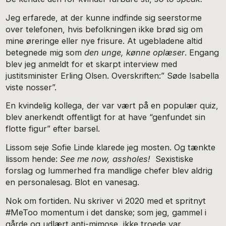
Jeg erfarede, at der kunne indfinde sig seerstorme
over telefonen, hvis befolkningen ikke brød sig om
mine øreringe eller nye frisure. At ugebladene altid
betegnede mig som
den unge, kønne oplæser
. Engang
blev jeg anmeldt for et skarpt interview med
justitsminister Erling Olsen. Overskriften:” Søde Isabella
viste nosser”.
En kvindelig kollega, der var vært på en populær quiz,
blev anerkendt offentligt for at have “genfundet sin
flotte figur” efter barsel.
Lissom seje Sofie Linde klarede jeg mosten. Og tænkte
lissom hende:
See me now, assholes!
Sexistiske
forslag og lummerhed fra mandlige chefer blev aldrig
en personalesag. Blot en vanesag.
Nok om fortiden. Nu skriver vi 2020 med et spritnyt
#MeToo momentum i det danske; som jeg, gammel i
gårde og udlært anti-mimose, ikke troede var