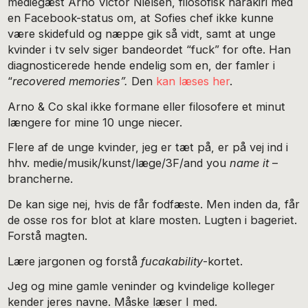
mediegæst Arno Victor Nielsen, filosofisk harakiri med
en Facebook-status om, at Sofies chef ikke kunne
være skidefuld og næppe gik så vidt, samt at unge
kvinder i tv selv siger bandeordet “fuck” for ofte. Han
diagnosticerede hende endelig som en, der famler i
“
recovered memories”.
Den
kan læses her
.
Arno & Co skal ikke formane eller filosofere et minut
længere for mine 10 unge niecer.
Flere af de unge kvinder, jeg er tæt på, er på vej ind i
hhv. medie/musik/kunst/læge/3F/and you
name
it
–
brancherne.
De kan sige nej, hvis de får fodfæste. Men inden da, får
de osse ros for blot at klare mosten. Lugten i bageriet.
Forstå magten.
Lære jargonen og forstå
fucakability
-kortet.
Jeg og mine gamle veninder og kvindelige kolleger
kender jeres navne. Måske læser I med.