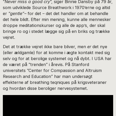
”
Never miss a good cry
”, siger Binnie Dansby på 79 år,
som udviklede Source Breathwork i 1970’erne og altid
er
”gentle”
– for det – det det handler om at behandle
det hele blidt. Efter min mening, kunne alle mennesker
droppe meditationskurser og alle de app’s, der skal
bringe ro og i stedet lægge sig på en briks og trække
vejret.
Det at trække vejret ikke bare bliver, men
er
det nye
(eller ældgamle) for at komme i ægte kontakt med sig
selv og for at berolige systemet og nå dybt. I USA har
de været på ”trenden” i årevis. På Stanford
universitets ”Center for Compassion and Altruism
Research and Education” har man undersøgt
effekterne af breathing teqniques på krigsveteraner
og hvordan disse beroliger nervesystemet.