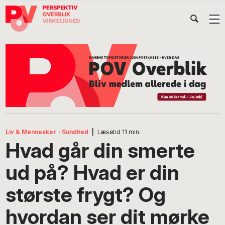
Gå
Skip
Gå
Head
direkte
til
direkte
til
indhold
til
Højr
primær
footer
Søg
på
navigation
POV
International
Liv & Mennesker
·
Sundhed
|
Læsetid
11
min.
Hvad går din smerte
ud på? Hvad er din
største frygt? Og
hvordan ser dit mørke