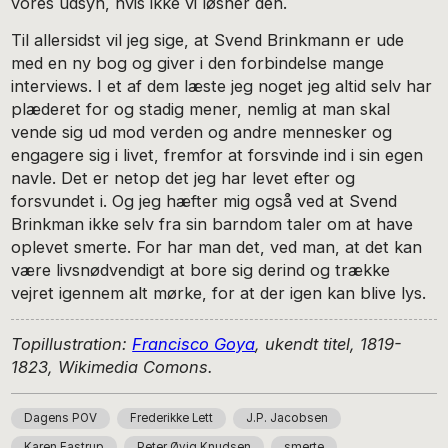
vores udsyn, hvis ikke vi løsner den.
Til allersidst vil jeg sige, at Svend Brinkmann er ude
med en ny bog og giver i den forbindelse mange
interviews. I et af dem læste jeg noget jeg altid selv har
plæderet for og stadig mener, nemlig at man skal
vende sig ud mod verden og andre mennesker og
engagere sig i livet, fremfor at forsvinde ind i sin egen
navle. Det er netop det jeg har levet efter og
forsvundet i. Og jeg hæfter mig også ved at Svend
Brinkman ikke selv fra sin barndom taler om at have
oplevet smerte. For har man det, ved man, at det kan
være livsnødvendigt at bore sig derind og trække
vejret igennem alt mørke, for at der igen kan blive lys.
Topillustration:
Francisco Goya
, ukendt titel, 1819-
1823, Wikimedia Comons.
Dagens POV
Frederikke Lett
J.P. Jacobsen
Karen Fastrup
Peter Øvig Knudsen
smerte