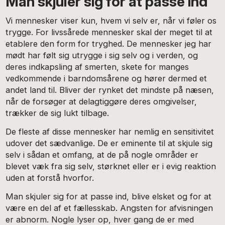
Man skjuler sig for at passe ind
Vi mennesker viser kun, hvem vi selv er, når vi føler os
trygge. For livssårede mennesker skal der meget til at
etablere den form for tryghed. De mennesker jeg har
mødt har følt sig utrygge i sig selv og i verden, og
deres indkapsling af smerten, skete for manges
vedkommende i barndomsårene og hører dermed et
andet land til. Bliver der rynket det mindste på næsen,
når de forsøger at delagtiggøre deres omgivelser,
trækker de sig lukt tilbage.
De fleste af disse mennesker har nemlig en sensitivitet
udover det sædvanlige. De er eminente til at skjule sig
selv i sådan et omfang, at de på nogle områder er
blevet væk fra sig selv, størknet eller er i evig reaktion
uden at forstå hvorfor.
Man skjuler sig for at passe ind, blive elsket og for at
være en del af et fællesskab. Angsten for afvisningen
er abnorm. Nogle lyser op, hver gang de er med