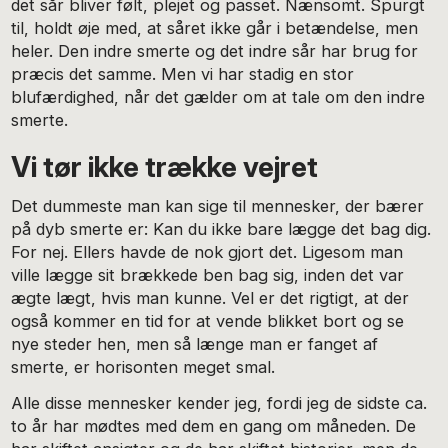
det sår bliver følt, plejet og passet. Nænsomt. Spurgt
til, holdt øje med, at såret ikke går i betændelse, men
heler. Den indre smerte og det indre sår har brug for
præcis det samme. Men vi har stadig en stor
blufærdighed, når det gælder om at tale om den indre
smerte.
Vi tør ikke trække vejret
Det dummeste man kan sige til mennesker, der bærer
på dyb smerte er: Kan du ikke bare lægge det bag dig.
For nej. Ellers havde de nok gjort det. Ligesom man
ville lægge sit brækkede ben bag sig, inden det var
ægte lægt, hvis man kunne. Vel er det rigtigt, at der
også kommer en tid for at vende blikket bort og se
nye steder hen, men så længe man er fanget af
smerte, er horisonten meget smal.
Alle disse mennesker kender jeg, fordi jeg de sidste ca.
to år har mødtes med dem en gang om måneden. De