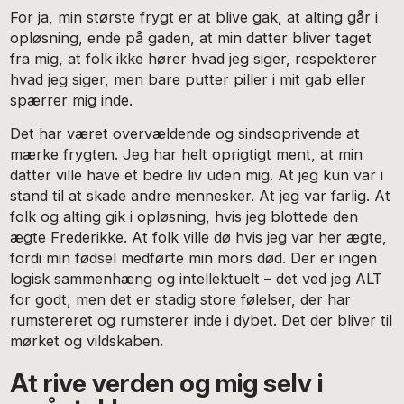
For ja, min største frygt er at blive gak, at alting går i
opløsning, ende på gaden, at min datter bliver taget
fra mig, at folk ikke hører hvad jeg siger, respekterer
hvad jeg siger, men bare putter piller i mit gab eller
spærrer mig inde.
Det har været overvældende og sindsoprivende at
mærke frygten. Jeg har helt oprigtigt ment, at min
datter ville have et bedre liv uden mig. At jeg kun var i
stand til at skade andre mennesker. At jeg var farlig. At
folk og alting gik i opløsning, hvis jeg blottede den
ægte Frederikke. At folk ville dø hvis jeg var her ægte,
fordi min fødsel medførte min mors død. Der er ingen
logisk sammenhæng og intellektuelt – det ved jeg ALT
for godt, men det er stadig store følelser, der har
rumstereret og rumsterer inde i dybet. Det der bliver til
mørket og vildskaben.
At rive verden og mig selv i