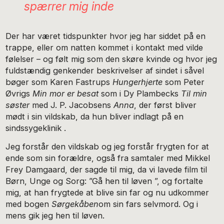
spærrer mig inde
Der har været tidspunkter hvor jeg har siddet på en
trappe, eller om natten kommet i kontakt med vilde
følelser – og følt mig som den skøre kvinde og hvor jeg
fuldstændig genkender beskrivelser af sindet i såvel
bøger som Karen Fastrups
Hungerhjerte
som Peter
Øvrigs
Min mor er besat
som i Dy Plambecks
Til min
søster
med J. P. Jacobsens
Anna
, der først bliver
mødt i sin vildskab, da hun bliver indlagt på en
sindssygeklinik .
Jeg forstår den vildskab og jeg forstår frygten for at
ende som sin forældre, også fra samtaler med Mikkel
Frey Damgaard, der sagde til mig, da vi lavede film til
Børn, Unge og Sorg: ”Gå hen til løven ”, og fortalte
mig, at han frygtede at blive sin far og nu udkommer
med bogen
Sørgekåben
om sin fars selvmord. Og i
mens gik jeg hen til løven.