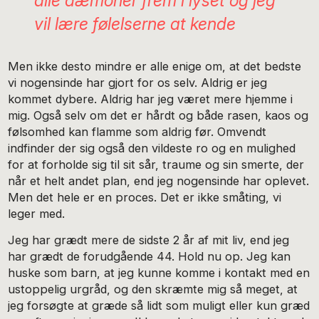
alle dæmoner frem i lyset og jeg
vil lære følelserne at kende
Men ikke desto mindre er alle enige om, at det bedste
vi nogensinde har gjort for os selv. Aldrig er jeg
kommet dybere. Aldrig har jeg været mere hjemme i
mig. Også selv om det er hårdt og både rasen, kaos og
følsomhed kan flamme som aldrig før. Omvendt
indfinder der sig også den vildeste ro og en mulighed
for at forholde sig til sit sår, traume og sin smerte, der
når et helt andet plan, end jeg nogensinde har oplevet.
Men det hele er en proces. Det er ikke småting, vi
leger med.
Jeg har grædt mere de sidste 2 år af mit liv, end jeg
har grædt de forudgående 44. Hold nu op. Jeg kan
huske som barn, at jeg kunne komme i kontakt med en
ustoppelig urgråd, og den skræmte mig så meget, at
jeg forsøgte at græde så lidt som muligt eller kun græd