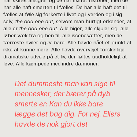
har skiftet ansigter og de har skiftet historier, men de
har alle haft smerten til fælles. De har alle haft det til
fælles at føle sig forkerte i livet og i verden og i sig
selv,
the odd one out
, selvom man hurtigt erkender, at
alle er
the odd one out
. Alle higer, alle skjuler sig, alle
løber væk fra og hen til, alle iscenesætter, men de
færreste hviler og
er
bare. Alle havde nået et punkt af
ikke at kunne mere. Alle havde overvejet forskellige
dramatiske udveje på et liv, der føltes uudholdeligt at
leve. Alle kæmpede med indre dæmoner.
Det dummeste man kan sige til
mennesker, der bærer på dyb
smerte er: Kan du ikke bare
lægge det bag dig. For nej. Ellers
havde de nok gjort det