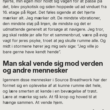
hjerte, min egen mor holdt sig vågen for at passe på
det, blev psykotisk og siden hoppede ud ad vinduet fra
16. etage på Riget. Det føles sigende at det hjerte
mærker alt. Jeg mærker
alt
. De mindste vibrationer,
den mindste støj på linjen, de mindste og det er
udmattende generelt at forsøge at navigere. Jeg tror,
jeg skal redde jer alle for et sammenbrud, være på evig
vagt for jeres psyke, troet at jeg skulle rumme alle. Og
midt i stormene hører jeg mig selv sige: ”Jeg ville jo
bare gerne have kendt hende”.
Man skal vende sig mod verden
og andre mennesker
Igennem disse mennesker i Source Breathwork har der
formet sig en oplevelse af at kunne rumme det hele,
og lære smerten at kende i en bevægelse af trøst.
Lære at mærke sig selv. At få krop og hoved til at
hænge sammen. At vende hjem.