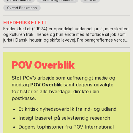
Svend Brinkmann
FREDERIKKE LETT
Frederikke Lett(f. 1974) er oprindeligt uddannet jurist, men skriften
og kulturen trak i hende og hun endte med at forlade sit job som
jurist i Dansk Industri og skifte levevej. Fra paragraffernes verden
til kunsten og kulturens. Hun er tekstforfatter og skribent og har
skrevet for adskillige film-medier og er fast klummeskribent på
ALT for Damerne. Du kan følge hende på hendes egen blog,
POV Overblik
Frederikkes fokus.
Støt POV’s arbejde som uafhængigt medie og
modtag
POV Overblik
samt dagens udvalgte
tophistorier alle hverdage, direkte i din
postkasse.
Et kritisk nyhedsoverblik fra ind- og udland
Indsigt baseret på selvstændig research
Dagens tophistorier fra POV International