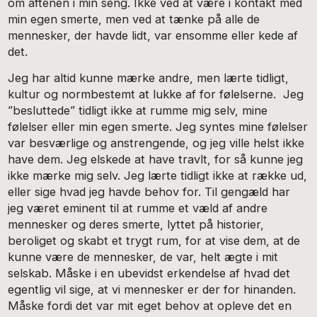
om aftenen i min seng. Ikke ved at være i kontakt med
min egen smerte, men ved at tænke på alle de
mennesker, der havde lidt, var ensomme eller kede af
det.
Jeg har altid kunne mærke andre, men lærte tidligt,
kultur og normbestemt at lukke af for følelserne. Jeg
”besluttede” tidligt ikke at rumme mig selv, mine
følelser eller min egen smerte. Jeg syntes mine følelser
var besværlige og anstrengende, og jeg ville helst ikke
have dem. Jeg elskede at have travlt, for så kunne jeg
ikke mærke mig selv. Jeg lærte tidligt ikke at række ud,
eller sige hvad jeg havde behov for. Til gengæld har
jeg været eminent til at rumme et væld af andre
mennesker og deres smerte, lyttet på historier,
beroliget og skabt et trygt rum, for at vise dem, at de
kunne være de mennesker, de var, helt ægte i mit
selskab. Måske i en ubevidst erkendelse af hvad det
egentlig vil sige, at vi mennesker er der for hinanden.
Måske fordi det var mit eget behov at opleve det en