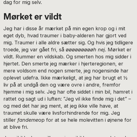
dag for mig selv.
Mørket er vildt
Jeg har i disse år mærket på min egen krop og i mit
eget dyb, hvad traumer i baby-alderen har gjort ved
mig. Traumer i alle aldre sætter sig. Og hvis jeg tidligere
troede, jeg var gået fri, så øøøøøøøø
øh nej
. Mørket er
vildt. Rummer en vildskab. Og smerten hos mig sidder i
hjertet. Den smerte jeg mærker i hjerteregionen, er
mere voldsom end nogen smerte, jeg nogensinde har
oplevet udefra. Ikke mærkeligt, at jeg har brugt et ½
liv på at undgå den og være ovre i andre, fremfor
hjemme i mig selv. Jeg har ofte siddet i min bil, hamret i
rattet og sagt ud i luften: ”Jeg vil ikke finde mig i det” –
og med det har jeg ment, at jeg ikke ville have, at
traumet skulle være livsforhindrende for mig. Jeg
stiller
fandeme
op for at se hele molevitten i øjnene for
at blive fri.