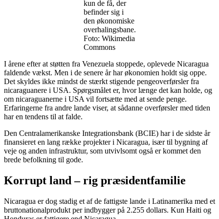
kun de få, der
befinder sig i
den økonomiske
overhalingsbane.
Foto: Wikimedia
Commons
I årene efter at støtten fra Venezuela stoppede, oplevede Nicaragua
faldende vækst. Men i de senere år har økonomien holdt sig oppe.
Det skyldes ikke mindst de stærkt stigende pengeoverførsler fra
nicaraguanere i USA. Spørgsmålet er, hvor længe det kan holde, og
om nicaraguanerne i USA vil fortsætte med at sende penge.
Erfaringerne fra andre lande viser, at sådanne overførsler med tiden
har en tendens til at falde.
Den Centralamerikanske Integrationsbank (BCIE) har i de sidste år
finansieret en lang række projekter i Nicaragua, især til bygning af
veje og anden infrastruktur, som utvivlsomt også er kommet den
brede befolkning til gode.
Korrupt land – rig præsidentfamilie
Nicaragua er dog stadig et af de fattigste lande i Latinamerika med et
bruttonationalprodukt per indbygger på 2.255 dollars. Kun Haiti og
Honduras er fattigere end Nicaragua.