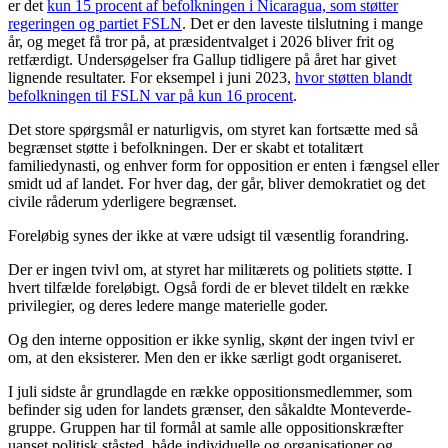
er det
kun 15 procent af befolkningen i Nicaragua, som støtter
regeringen og partiet FSLN
. Det er den laveste tilslutning i mange
år, og meget få tror på, at præsidentvalget i 2026 bliver frit og
retfærdigt. Undersøgelser fra Gallup tidligere på året har givet
lignende resultater. For eksempel i juni 2023,
hvor støtten blandt
befolkningen til FSLN var på kun 16 procent
.
Det store spørgsmål er naturligvis, om styret kan fortsætte med så
begrænset støtte i befolkningen. Der er skabt et totalitært
familiedynasti, og enhver form for opposition er enten i fængsel eller
smidt ud af landet. For hver dag, der går, bliver demokratiet og det
civile råderum yderligere begrænset.
Foreløbig synes der ikke at være udsigt til væsentlig forandring.
Der er ingen tvivl om, at styret har militærets og politiets støtte. I
hvert tilfælde foreløbigt. Også fordi de er blevet tildelt en række
privilegier, og deres ledere mange materielle goder.
Og den interne opposition er ikke synlig, skønt der ingen tvivl er
om, at den eksisterer. Men den er ikke særligt godt organiseret.
I juli sidste år grundlagde en række oppositionsmedlemmer, som
befinder sig uden for landets grænser, den såkaldte Monteverde-
gruppe. Gruppen har til formål at samle alle oppositionskræfter
uanset politisk ståsted, både individuelle og organisationer og