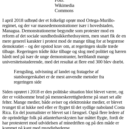
Foto:
Wikimedia
Commons
I april 2018 udbrød der et folkeligt oprør mod Ortega-Murillo-
regimet, og der var massedemonstrationer især i hovedstaden,
Managua. Demonstrationerne begyndte som protester mod en
reform af det sociale sundhedssikkerhedssystem, men snart fik de en
mere generel karakter i protest mod de mange tiltag for at begrænse
demokratiet – og der opstod krav om, at regeringen skulle træde
tilbage. Regeringen trådte ikke tilbage og slog med politiet og hæren
hårdt ned på især de unge demonstranter, heriblandt mange
universitetsstuderende, med det resultat at flere end 300 blev dræbt.
Fængsling, udvisning af landet og fratagelse af
statsborgerskabet er de mest anvendte metoder fra
regeringen side
Siden oprøret i 2018 er den politiske situation blot blevet værre, og
der er voldsomme brud på menneskerettighederne på snart set alle
felter. Mange medier, både aviser og elektroniske medier, er blevet
tvunget til at lukke ned eller er flygtet til det sydlige naboland Costa
Rica. En del journalister er blevet sat i fængsel. Også flere ledere af
de oprindelige folk på atlanterhavskysten har måttet flygte, fordi de
har protesteret mod udvidelsen af minedriften og på den måde er
kommet på kant med myndighederne.