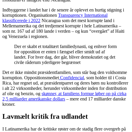
Indbyggerne i landet har i de senere år oplevet en hurtig stigning i
korruptionen. Organisationen
Transparency International
klassificerede i 2022
Nicaragua som det mest korrupte land i
Mellemamerika og det tredjemest korrupte i hele Latinamerika –
som nr. 167 ud af 180 lande i verden – og kun “overgået” af Haiti
og Venezuela i regionen.
Der er skabt et totalitært familiedynasti, og enhver form
for opposition er enten i fængsel eller smidt ud af
landet. For hver dag, der går, bliver demokratiet og det
civile råderum yderligere begrænset
Det er ikke mindst præsidentfamilien, som står bag den voldsomme
korruption. Oppositionsmediet
Confidencial
, som holder til i Costa
Rica, har regnet ud, at præsidentparret og deres børn nu kontrollerer
i alt 22 virksomheder, herunder virksomheder inden for distribution
af olie og benzin, og
skønner, at familiens formue løber op på cirka
2,5 milliarder amerikanske dollars
– mere end 17 milliarder danske
kroner.
Lavmælt kritik fra udlandet
I Latinamerika har de kritiske røster om de stadig flere overgreb på