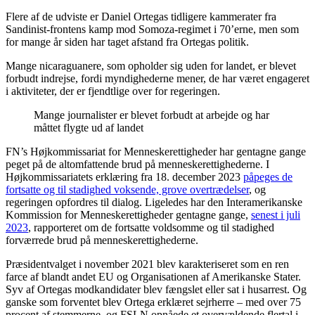
Flere af de udviste er Daniel Ortegas tidligere kammerater fra
Sandinist-frontens kamp mod Somoza-regimet i 70’erne, men som
for mange år siden har taget afstand fra Ortegas politik.
Mange nicaraguanere, som opholder sig uden for landet, er blevet
forbudt indrejse, fordi myndighederne mener, de har været engageret
i aktiviteter, der er fjendtlige over for regeringen.
Mange journalister er blevet forbudt at arbejde og har
måttet flygte ud af landet
FN’s Højkommissariat for Menneskerettigheder har gentagne gange
peget på de altomfattende brud på menneskerettighederne. I
Højkommissariatets erklæring fra 18. december 2023
påpeges de
fortsatte og til stadighed voksende, grove overtrædelser
, og
regeringen opfordres til dialog. Ligeledes har den Interamerikanske
Kommission for Menneskerettigheder gentagne gange,
senest i juli
2023
, rapporteret om de fortsatte voldsomme og til stadighed
forværrede brud på menneskerettighederne.
Præsidentvalget i november 2021 blev karakteriseret som en ren
farce af blandt andet EU og Organisationen af Amerikanske Stater.
Syv af Ortegas modkandidater blev fængslet eller sat i husarrest. Og
ganske som forventet blev Ortega erklæret sejrherre – med over 75
procent af stemmerne, og FSLN opnåede et overvældende flertal i