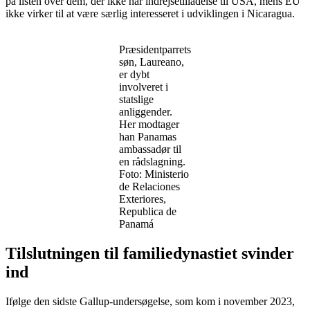
på listen over dem, der ikke har indrejsetilladelse til USA, mens EU
ikke virker til at være særlig interesseret i udviklingen i Nicaragua.
Præsidentparrets
søn, Laureano,
er dybt
involveret i
statslige
anliggender.
Her modtager
han Panamas
ambassadør til
en rådslagning.
Foto: Ministerio
de Relaciones
Exteriores,
Republica de
Panamá
Tilslutningen til familiedynastiet svinder
ind
Ifølge den sidste Gallup-undersøgelse, som kom i november 2023,