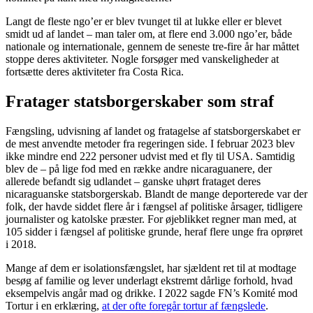
Langt de fleste ngo’er er blev tvunget til at lukke eller er blevet
smidt ud af landet – man taler om, at flere end 3.000 ngo’er, både
nationale og internationale, gennem de seneste tre-fire år har måttet
stoppe deres aktiviteter. Nogle forsøger med vanskeligheder at
fortsætte deres aktiviteter fra Costa Rica.
Fratager statsborgerskaber som straf
Fængsling, udvisning af landet og fratagelse af statsborgerskabet er
de mest anvendte metoder fra regeringen side. I februar 2023 blev
ikke mindre end 222 personer udvist med et fly til USA. Samtidig
blev de – på lige fod med en række andre nicaraguanere, der
allerede befandt sig udlandet – ganske uhørt frataget deres
nicaraguanske statsborgerskab. Blandt de mange deporterede var der
folk, der havde siddet flere år i fængsel af politiske årsager, tidligere
journalister og katolske præster. For øjeblikket regner man med, at
105 sidder i fængsel af politiske grunde, heraf flere unge fra oprøret
i 2018.
Mange af dem er isolationsfængslet, har sjældent ret til at modtage
besøg af familie og lever underlagt ekstremt dårlige forhold, hvad
eksempelvis angår mad og drikke. I 2022 sagde FN’s Komité mod
Tortur i en erklæring,
at der ofte foregår tortur af fængslede
.