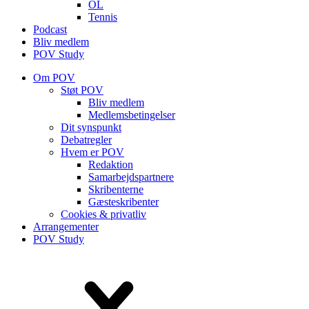
OL
Tennis
Podcast
Bliv medlem
POV Study
Om POV
Støt POV
Bliv medlem
Medlems­betingelser
Dit synspunkt
Debatregler
Hvem er POV
Redaktion
Samarbejdspartnere
Skribenterne
Gæsteskribenter
Cookies & privatliv
Arrangementer
POV Study