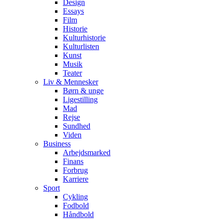
Design
Essays
Film
Historie
Kulturhistorie
Kulturlisten
Kunst
Musik
Teater
Liv & Mennesker
Børn & unge
Ligestilling
Mad
Rejse
Sundhed
Viden
Business
Arbejdsmarked
Finans
Forbrug
Karriere
Sport
Cykling
Fodbold
Håndbold