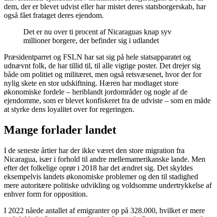
dem, der er blevet udvist eller har mistet deres statsborgerskab, har
også fået frataget deres ejendom.
Det er nu over ti procent af Nicaraguas knap syv
millioner borgere, der befinder sig i udlandet
Præsidentparret og FSLN har sat sig på hele statsapparatet og
udnævnt folk, de har tillid til, til alle vigtige poster. Det drejer sig
både om politiet og militæret, men også retsvæsenet, hvor der for
nylig skete en stor udskiftning. Hæren har modtaget store
økonomiske fordele – heriblandt jordområder og nogle af de
ejendomme, som er blevet konfiskeret fra de udviste – som en måde
at styrke dens loyalitet over for regeringen.
Mange forlader landet
I de seneste årtier har der ikke været den store migration fra
Nicaragua, især i forhold til andre mellemamerikanske lande. Men
efter det folkelige oprør i 2018 har det ændret sig. Det skyldes
eksempelvis landets økonomiske problemer og den til stadighed
mere autoritære politiske udvikling og voldsomme undertrykkelse af
enhver form for opposition.
I 2022 nåede antallet af emigranter op på 328.000, hvilket er mere