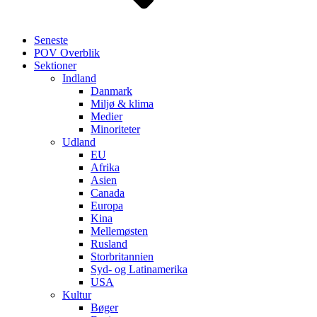
Seneste
POV Overblik
Sektioner
Indland
Danmark
Miljø & klima
Medier
Minoriteter
Udland
EU
Afrika
Asien
Canada
Europa
Kina
Mellemøsten
Rusland
Storbritannien
Syd- og Latinamerika
USA
Kultur
Bøger