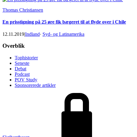
Thomas Christiansen
En prisstigning på 25 øre fik bægeret til at flyde over i Chile
12.11.2019
|
Indland
·
Syd- og Latinamerika
Footer
Overblik
Tophistorier
Seneste
Debat
Podcast
POV Study
Sponsorerede artikler