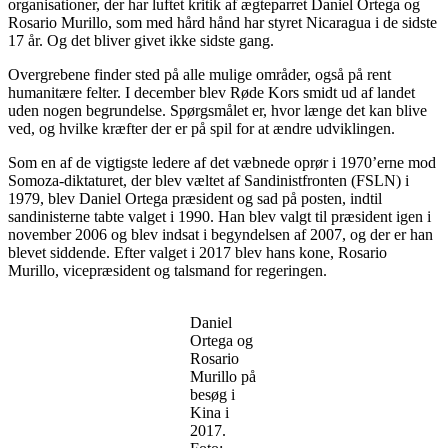
organisationer, der har luftet kritik af ægteparret Daniel Ortega og
Rosario Murillo, som med hård hånd har styret Nicaragua i de sidste
17 år. Og det bliver givet ikke sidste gang.
Overgrebene finder sted på alle mulige områder, også på rent
humanitære felter. I december blev Røde Kors smidt ud af landet
uden nogen begrundelse. Spørgsmålet er, hvor længe det kan blive
ved, og hvilke kræfter der er på spil for at ændre udviklingen.
Som en af de vigtigste ledere af det væbnede oprør i 1970’erne mod
Somoza-diktaturet, der blev væltet af Sandinistfronten (FSLN) i
1979, blev Daniel Ortega præsident og sad på posten, indtil
sandinisterne tabte valget i 1990. Han blev valgt til præsident igen i
november 2006 og blev indsat i begyndelsen af 2007, og der er han
blevet siddende. Efter valget i 2017 blev hans kone, Rosario
Murillo, vicepræsident og talsmand for regeringen.
Daniel
Ortega og
Rosario
Murillo på
besøg i
Kina i
2017.