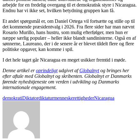
arbejde for en fredelig overgang til et demokratisk styre i Nicaragua.
Endnu har vi ikke set, hvilken betydning gruppen kan få.
Et andet spørgsmål er, om Daniel Ortega vil fortsætte og stille op til
det kommende præsidentvalg i 2026. Fra flere sider har man nævnt
Rosario Murillo, hans hustru, som mulig efterfølger, men hun er
næppe særlig populær – heller ikke blandt sandinisterne. Også en af
sønnerne, Laureano, der i de senere år er blevet tildelt flere og flere
politiske opgaver, kan komme i spil.
I det hele taget går Nicaragua en meget usikker fremtid i møde.
Denne artikel er
oprindeligt
udgivet af
Globalnyt
og bringes her
efter aftale med Globalnyt og skribenten.
Globalnyt er Danmarks
førende nyhedstjeneste om verden i udvikling og Danmarks
internationale engagement.
demokrati
Diktator
diktatur
menneskerettigheder
Nicaragua