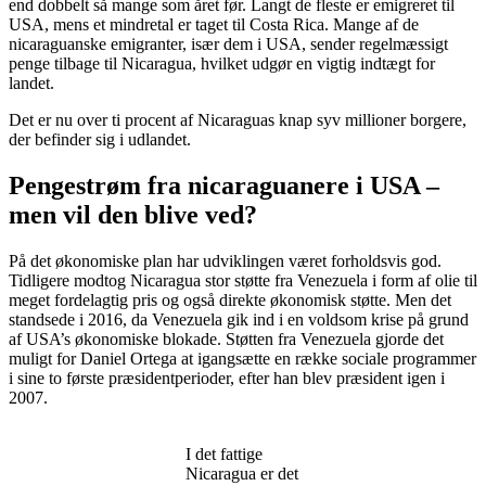
end dobbelt så mange som året før. Langt de fleste er emigreret til
USA, mens et mindretal er taget til Costa Rica. Mange af de
nicaraguanske emigranter, især dem i USA, sender regelmæssigt
penge tilbage til Nicaragua, hvilket udgør en vigtig indtægt for
landet.
Det er nu over ti procent af Nicaraguas knap syv millioner borgere,
der befinder sig i udlandet.
Pengestrøm fra nicaraguanere i USA –
men vil den blive ved?
På det økonomiske plan har udviklingen været forholdsvis god.
Tidligere modtog Nicaragua stor støtte fra Venezuela i form af olie til
meget fordelagtig pris og også direkte økonomisk støtte. Men det
standsede i 2016, da Venezuela gik ind i en voldsom krise på grund
af USA’s økonomiske blokade. Støtten fra Venezuela gjorde det
muligt for Daniel Ortega at igangsætte en række sociale programmer
i sine to første præsidentperioder, efter han blev præsident igen i
2007.
I det fattige
Nicaragua er det