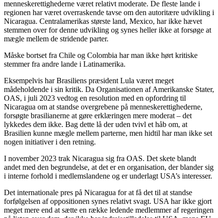
menneskerettighederne været relativt moderate. De fleste lande i
regionen har været overraskende tavse om den autoritære udvikling i
Nicaragua. Centralamerikas største land, Mexico, har ikke hævet
stemmen over for denne udvikling og synes heller ikke at forsøge at
mægle mellem de stridende parter.
Måske bortset fra Chile og Colombia har man ikke hørt kritiske
stemmer fra andre lande i Latinamerika.
Eksempelvis har Brasiliens præsident Lula været meget
mådeholdende i sin kritik. Da Organisationen af Amerikanske Stater,
OAS, i juli 2023 vedtog en resolution med en opfordring til
Nicaragua om at standse overgrebene på menneskerettighederne,
forsøgte brasilianerne at gøre erklæringen mere moderat – det
lykkedes dem ikke. Bag dette lå der uden tvivl et håb om, at
Brasilien kunne mægle mellem parterne, men hidtil har man ikke set
nogen initiativer i den retning.
I november 2023 trak Nicaragua sig fra OAS. Det skete blandt
andet med den begrundelse, at det er en organisation, der blander sig
i interne forhold i medlemslandene og er underlagt USA’s interesser.
Det internationale pres på Nicaragua for at få det til at standse
forfølgelsen af oppositionen synes relativt svagt. USA har ikke gjort
meget mere end at sætte en række ledende medlemmer af regeringen