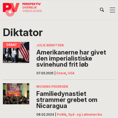
Gå
Skip
Gå
Head
direkte
til
direkte
til
indhold
til
Højr
primær
footer
Søg
på
navigation
Diktator
POV
International
JULIE BENDTSEN
Amerikanerne har givet
den imperialistiske
svinehund frit løb
07.03.2025
|
Debat
,
USA
MOGENS PEDERSEN
Familiedynastiet
strammer grebet om
Nicaragua
08.02.2024
|
Politik
,
Syd- og Latinamerika