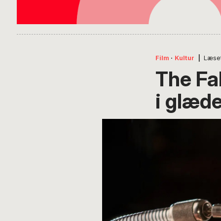
Film
·
Kultur
|
Læse
The Fa
i glæd