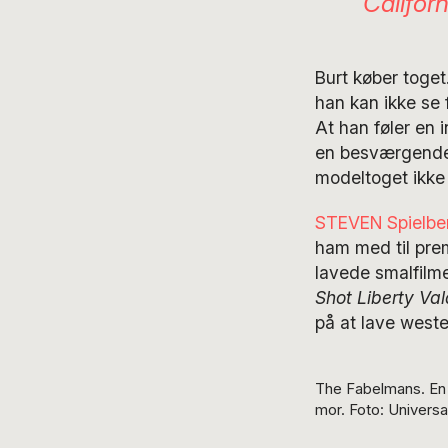
Californ
Burt køber toge
han kan ikke se 
At han føler en 
en besværgende 
modeltoget ikke 
STEVEN Spielbe
ham med til pre
lavede smalfilm
Shot Liberty Va
på at lave west
The Fabelmans. En 
mor. Foto: Universa