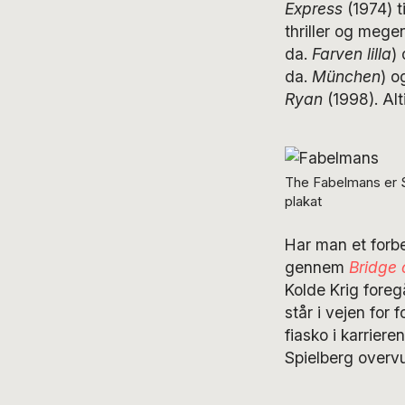
Express
(1974) t
thriller og meg
da.
Farven lilla
)
da.
München
) 
Ryan
(1998). Alt
The Fabelmans er St
plakat
Har man et forbe
gennem
Bridge 
Kolde Krig foregå
står i vejen for 
fiasko i karrier
Spielberg overv