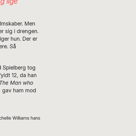
og lige
ilmskaber. Men
er sig i drengen.
iger hun. Der er
ere. Så
d Spielberg tog
fyldt 12, da han
The Man who
, gav ham mod
helle Williams hans