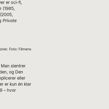
er er sci-fi,
e
(1985,
(2005,
 Private
rier. Foto: Filmens
 Man slentrer
nden, og Den
plicerer eller
er er kun én klar
79
–
hvor