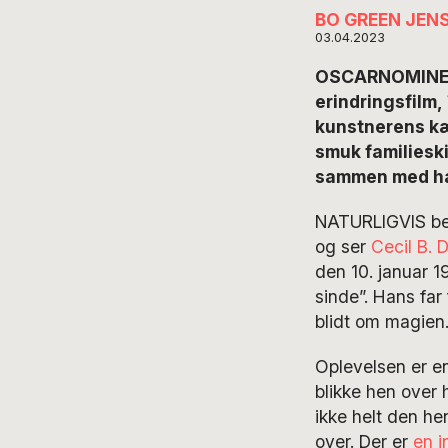
BO GREEN JEN
03.04.2023
OSCARNOMINERE
erindringsfilm,
kunstnerens kær
smuk familieski
sammen med ham
NATURLIGVIS beg
og ser
Cecil B. 
den 10. januar 1
sinde”. Hans far
blidt om magien
Oplevelsen er en
blikke hen over 
ikke helt den h
over. Der er
en i