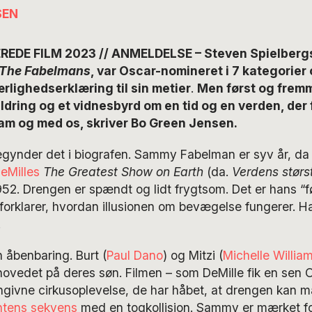
SEN
DE FILM 2023 // ANMELDELSE – Steven Spielberg
The Fabelmans
, var Oscar-nomineret i 7 kategorier 
lighedserklæring til sin metier
.
Men først og fremm
ldring og et vidnesbyrd om en tid og en verden, der 
 og med os, skriver Bo Green Jensen.
ynder det i biografen. Sammy Fabelman er syv år, da f
DeMilles
The Greatest Show on Earth
(da.
Verdens størs
952. Drengen er spændt og lidt frygtsom. Det er hans “f
 forklarer, hvordan illusionen om bevægelse fungerer. H
.
 åbenbaring. Burt (
Paul Dano
) og Mitzi (
Michelle Willia
hovedet på deres søn. Filmen – som DeMille fik en sen O
engivne cirkusoplevelse, de har håbet, at drengen kan 
ntens sekvens
med en togkollision. Sammy er mærket for