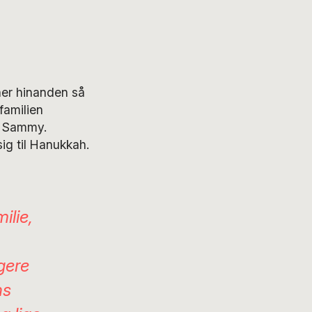
gner hinanden så
familien
r Sammy.
ig til Hanukkah.
ilie,
gere
ns