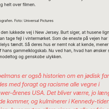
g helt over filmen.
grafen. Foto: Universal Pictures
l den lukkede vej i New Jersey. Burt siger, at husene li
n tage fejl i vintermørket. Som de eneste på vejen har 
ulelys tændt. Så deres hus er nemt nok at kende, mene
af hans gammelklogskab. Nu ved han, hvad han ønsker s
 modeltog og
genskabe
ulykken.
belmans
er også historien om en jødisk fam
es med foragt og racisme alle vegne i
wer-årenes USA. Det bliver værre, jo læn
de kommer, og kulminerer i Kennedy-tide