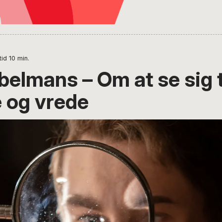
tid
10
min.
belmans – Om at se sig 
e og vrede