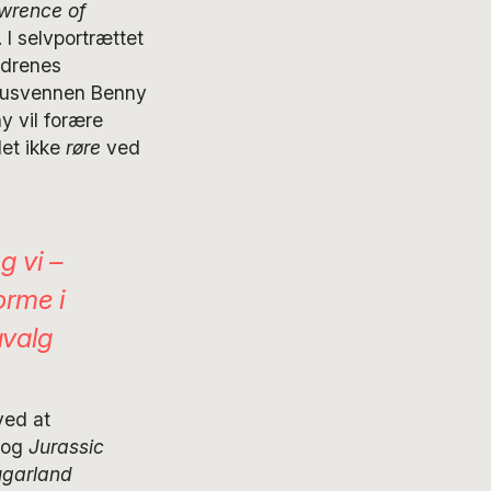
wrence of
 I selvportrættet
ldrenes
d husvennen Benny
ny vil forære
et ikke
røre
ved
g vi –
orme i
avalg
ved at
og
Jurassic
ugarland