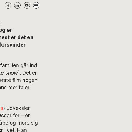
s
og er
est er det en
forsvinder
amilien går ind
te show
). Det er
ørste film nogen
ans mor taler
ms
) udveksler
scar for – er
måbe og more sig
 livet. Han