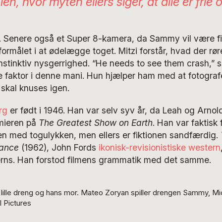
ien, hvor myten ellers siger, at alle er frie 
t. Senere også et Super 8-kamera, da Sammy vil være f
formålet i at ødelægge toget. Mitzi forstår, hvad der rør
instinktiv nysgerrighed. “He needs to see them crash,” s
faktor i denne mani. Hun hjælper ham med at fotograf
skal knuses igen.
rg
er født i 1946. Han var selv syv år, da Leah og Arnol
mieren på
The Greatest Show on Earth
. Han var faktisk 
en med togulykken, men ellers er fiktionen sandfærdig.
lance
(1962), John Fords
ikonisk-revisionistiske western
erns. Han forstod filmens grammatik med det samme.
lille dreng og hans mor. Mateo Zoryan spiller drengen Sammy, Mic
l Pictures