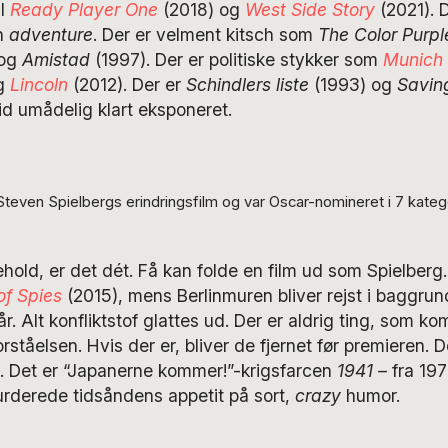
il
Ready Player One
(2018) og
West Side Story
(2021). D
en
adventure
. Der er velment kitsch som
The Color Purpl
 og
Amistad
(1997). Der er politiske stykker som
Munich
og
Lincoln
(2012). Der er
Schindlers liste
(1993) og
Saving
id umådelig klart eksponeret.
even Spielbergs erindringsfilm og var Oscar-nomineret i 7 katego
hold, er det dét. Få kan folde en film ud som Spielberg.
of Spies
(2015), mens Berlinmuren bliver rejst i baggru
r. Alt konfliktstof glattes ud. Der er aldrig ting, som kom
forståelsen. Hvis der er, bliver de fjernet før premieren. D
en. Det er “Japanerne kommer!”-krigsfarcen
1941 –
fra 19
urderede tidsåndens appetit på sort,
crazy
humor.