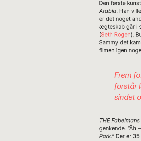
Den første kuns
Arabia
. Han vill
er det noget and
ægteskab går i s
(
Seth Rogen
), B
Sammy det kamer
filmen igen nog
Frem for
forstår
sindet 
THE Fabelmans
genkende. “Åh –
Park
.” Der er 35