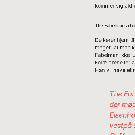
kommer sig aldri
The Fabelmans i bio
De kører hjem ti
meget, at man ka
Fabelman ikke j
Forældrene ler 
Han vil have et
The Fa
der mød
Eisenho
vestpå 