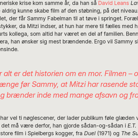
tneriske krise kom samme år, da han så
David Leans
La
e aldrig kunne skabe film af den støbning, på det niveau.
et, der får Sammy Fabelman til at tøve i springet. Foræ
tykker, da Mitzi indser, at hun har mere til fælles me
urts kollega, som altid har været en del af familien. Ben
a, han ønsker sig mest brændende. Ergo vil Sammy sl
ensinde.
 alt er det historien om en mor. Filmen – o
 længe før Sammy, at Mitzi har rasende st
og brænder inde med mange afsavn og fr
har vel ti nøglescener, der lader publikum føle glæden 
 det må være derfor, han gjorde sådan-og-sådan i
E.T.
 store film i Spielbergs kogger, fra
Duel
(1971) og
The S