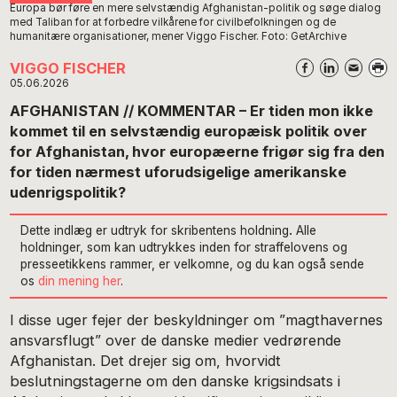
Europa bør føre en mere selvstændig Afghanistan-politik og søge dialog
med Taliban for at forbedre vilkårene for civilbefolkningen og de
humanitære organisationer, mener Viggo Fischer. Foto: GetArchive
VIGGO FISCHER
05.06.2026
AFGHANISTAN // KOMMENTAR – Er tiden mon ikke
kommet til en selvstændig europæisk politik over
for Afghanistan, hvor europæerne frigør sig fra den
for tiden nærmest uforudsigelige amerikanske
udenrigspolitik?
Dette indlæg er udtryk for skribentens holdning
.
Alle
holdninger, som kan udtrykkes inden for straffelovens og
presseetikkens rammer, er velkomne, og du kan også sende
os
din mening her
.
I disse uger fejer der beskyldninger om ”magthavernes
ansvarsflugt” over de danske medier vedrørende
Afghanistan. Det drejer sig om, hvorvidt
beslutningstagerne om den danske krigsindsats i