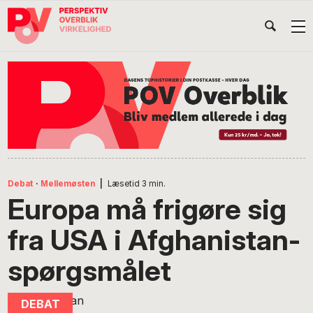
Gå
Skip
Gå
Head
direkte
til
direkte
til
indhold
til
Højr
primær
footer
Søg
på
navigation
POV
International
Debat
·
Mellemøsten
|
Læsetid
3
min.
Europa må frigøre sig
fra USA i Afghanistan-
spørgsmålet