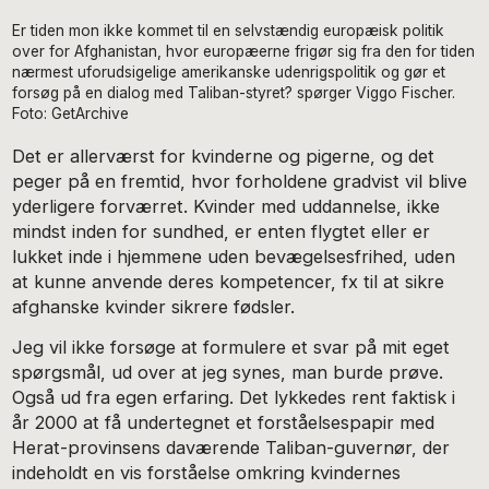
Er tiden mon ikke kommet til en selvstændig europæisk politik
over for Afghanistan, hvor europæerne frigør sig fra den for tiden
nærmest uforudsigelige amerikanske udenrigspolitik og gør et
forsøg på en dialog med Taliban-styret? spørger Viggo Fischer.
Foto: GetArchive
Det er allerværst for kvinderne og pigerne, og det
peger på en fremtid, hvor forholdene gradvist vil blive
yderligere forværret. Kvinder med uddannelse, ikke
mindst inden for sundhed, er enten flygtet eller er
lukket inde i hjemmene uden bevægelsesfrihed, uden
at kunne anvende deres kompetencer, fx til at sikre
afghanske kvinder sikrere fødsler.
Jeg vil ikke forsøge at formulere et svar på mit eget
spørgsmål, ud over at jeg synes, man burde prøve.
Også ud fra egen erfaring. Det lykkedes rent faktisk i
år 2000 at få undertegnet et forståelsespapir med
Herat-provinsens daværende Taliban-guvernør, der
indeholdt en vis forståelse omkring kvindernes