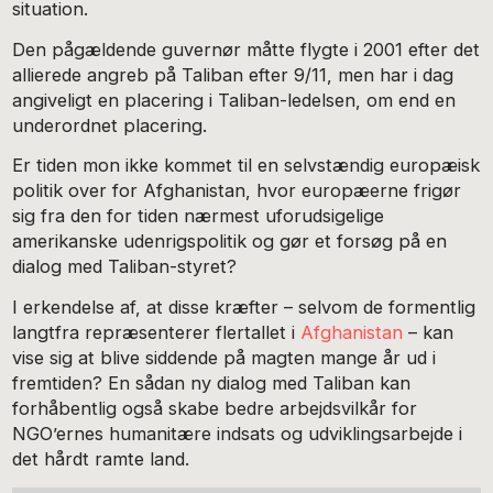
situation.
Den pågældende guvernør måtte flygte i 2001 efter det
allierede angreb på Taliban efter 9/11, men har i dag
angiveligt en placering i Taliban-ledelsen, om end en
underordnet placering.
Er tiden mon ikke kommet til en selvstændig europæisk
politik over for Afghanistan, hvor europæerne frigør
sig fra den for tiden nærmest uforudsigelige
amerikanske udenrigspolitik og gør et forsøg på en
dialog med Taliban-styret?
I erkendelse af, at disse kræfter – selvom de formentlig
langtfra repræsenterer flertallet i
Afghanistan
– kan
vise sig at blive siddende på magten mange år ud i
fremtiden? En sådan ny dialog med Taliban kan
forhåbentlig også skabe bedre arbejdsvilkår for
NGO’ernes humanitære indsats og udviklingsarbejde i
det hårdt ramte land.