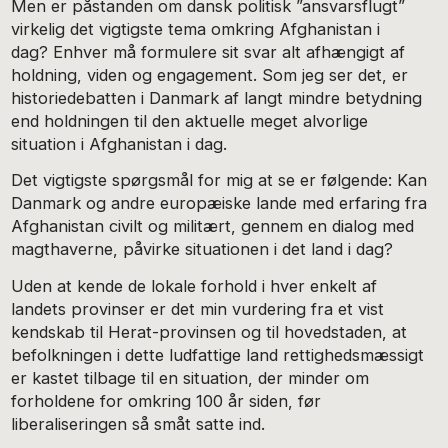
Men er påstanden om dansk politisk ”ansvarsflugt”
virkelig det vigtigste tema omkring Afghanistan i
dag? Enhver må formulere sit svar alt afhængigt af
holdning, viden og engagement. Som jeg ser det, er
historiedebatten i Danmark af langt mindre betydning
end holdningen til den aktuelle meget alvorlige
situation i Afghanistan i dag.
Det vigtigste spørgsmål for mig at se er følgende: Kan
Danmark og andre europæiske lande med erfaring fra
Afghanistan civilt og militært, gennem en dialog med
magthaverne, påvirke situationen i det land i dag?
Uden at kende de lokale forhold i hver enkelt af
landets provinser er det min vurdering fra et vist
kendskab til Herat-provinsen og til hovedstaden, at
befolkningen i dette ludfattige land rettighedsmæssigt
er kastet tilbage til en situation, der minder om
forholdene for omkring 100 år siden, før
liberaliseringen så småt satte ind.