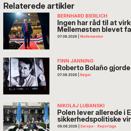
Relaterede artikler
BERNHARD BIERLICH
Ingen har råd til at vir
Mellemøsten blevet fa
07.08.2026
|
Mellemøsten
FINN JANNING
Roberto Bolaño gjorde li
07.08.2026
|
Bøger
NIKOLAJ LUBANSKI
Polen lever allerede i
sikkerhedspolitiske vi
06.08.2026
|
Europa
·
Reportage