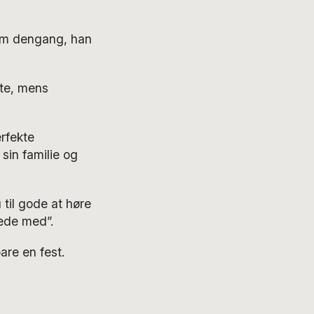
n om dengang, han
tte, mens
erfekte
sin familie og
til gode at høre
nede med”.
are en fest.