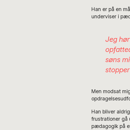
Han er på en måd
underviser i pæ
Jeg hør
opfatte
søns mi
stopper
Men modsat mig,
opdragelsesudford
Han bliver aldrig
frustrationer gå
pædagogik på et 