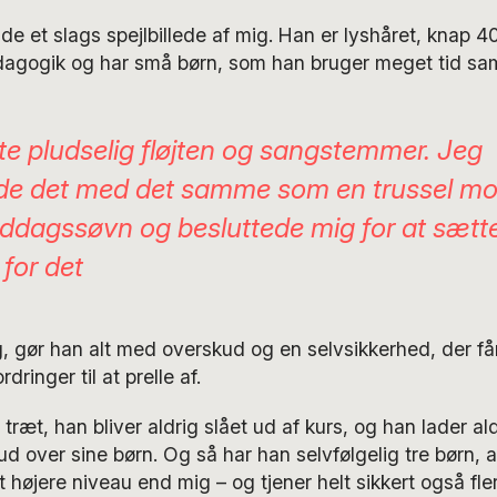
e et slags spejlbillede af mig. Han er lyshåret, knap 
dagogik og har små børn, som han bruger meget tid s
te pludselig fløjten og sangstemmer. Jeg
de det med det samme som en trussel m
ddagssøvn og besluttede mig for at sætt
 for det
 gør han alt med overskud og en selvsikkerhed, der få
ringer til at prelle af.
 træt, han bliver aldrig slået ud af kurs, og han lader al
 ud over sine børn. Og så har han selvfølgelig tre børn,
højere niveau end mig – og tjener helt sikkert også fl