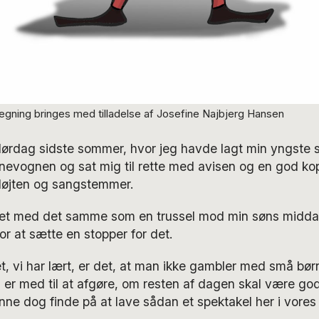
egning bringes med tilladelse af Josefine Najbjerg Hansen
lørdag sidste sommer, hvor jeg havde lagt min yngste sø
nevognen og sat mig til rette med avisen og en god kop
fløjten og sangstemmer.
det med det samme som en trussel mod min søns midd
or at sætte en stopper for det.
t, vi har lært, er det, at man ikke gambler med små bø
d er med til at afgøre, om resten af dagen skal være god 
e dog finde på at lave sådan et spektakel her i vores s