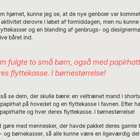
om hjørnet, kunne jeg se, at de nye genboer var komme
aktivitet derovre i løbet af formiddagen, men nu kunne
flyttekasser og en blanding af genbrugs- og designermø
ive båret ind.
am fulgte to små børn, også med papirhat
es flyttekasse. I børnestørrelse!
så se dem, der skulle bære: en veltrænet mand i shorts
apirhat på hovedet og en flyttekasse i favnen. Efter h
apirhatte og hver deres flyttekasse. I børnestørrelse!
at gøre med mennesker, der havde pakket deres gamle t
- og børnekasser, så alle kunne være en ligeværdig del