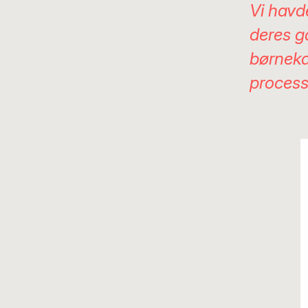
Vi havd
deres g
børneka
proces