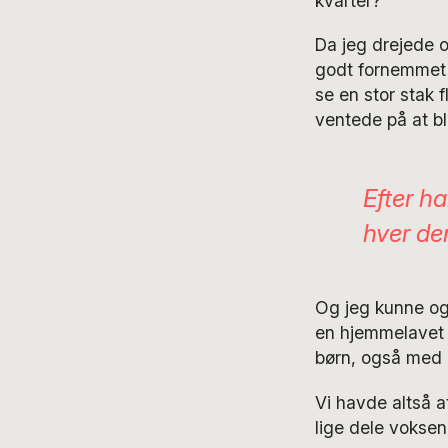
kvarter?
Da jeg drejede 
godt fornemmet 
se en stor stak 
ventede på at bl
Efter h
hver der
Og jeg kunne og
en hjemmelavet p
børn, også med p
Vi havde altså 
lige dele voksen