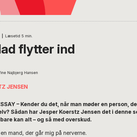
|
Læsetid
5
min.
d flytter ind
fine Najbjerg Hansen
TZ JENSEN
SSAY – Kender du det, når man møder en person, der
elv? Sådan har Jesper Koerstz Jensen det i denne s
bare kan alt – og så med overskud.
 en mand, der går mig på nerverne.