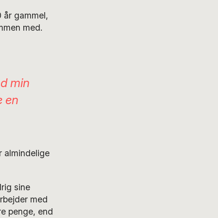
40 år gammel,
ammen med.
od min
e en
r almindelige
drig sine
 arbejder med
ere penge, end