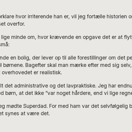
rklare hvor irriterende han er, vil jeg fortælle historie
set overfor.
 lige minde om, hvor krævende en opgave det er at fly
små:
nde en bolig, der lever op til alle forestillinger om det p
 børnene. Bagefter skal man mærke efter med sig selv, 
 overhovedet er realistisk.
 det administrative og det lavpraktiske. Jeg har endnu 
ed børn, at det ikke ”var noget hårdere, end vi lige reg
l jeg mødte Superdad. For med ham var det selvfølgelig b
et synes at være det.