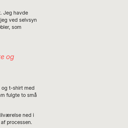
t. Jeg havde
 jeg ved selvsyn
bler, som
te og
 og t-shirt med
am fulgte to små
ilværelse ned i
 af processen.