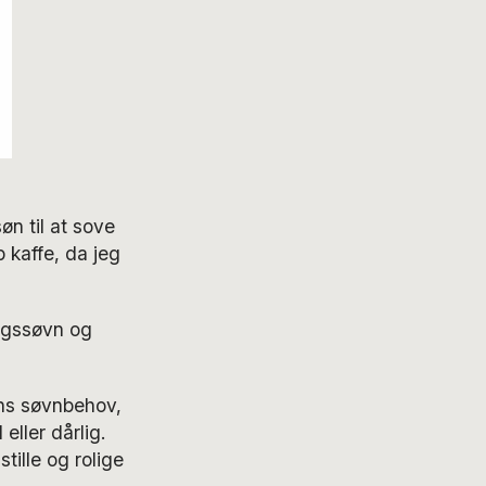
n til at sove
 kaffe, da jeg
agssøvn og
rns søvnbehov,
eller dårlig.
tille og rolige