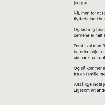
jeg gør.
Nå, men for at fo
flyttede ind i hu
Og lad mig først
børnene er helt 
Først skal man fi
barndomshjem til
sin bank, om det
Og så kommer alt
fra en familie m
Altså lige indti
Ligesom alt and