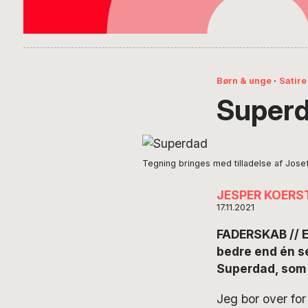
Børn & unge
·
Satire
Superda
Tegning bringes med tilladelse af Jose
JESPER KOERS
17.11.2021
FADERSKAB // E
bedre end én s
Superdad, som 
Jeg bor over for