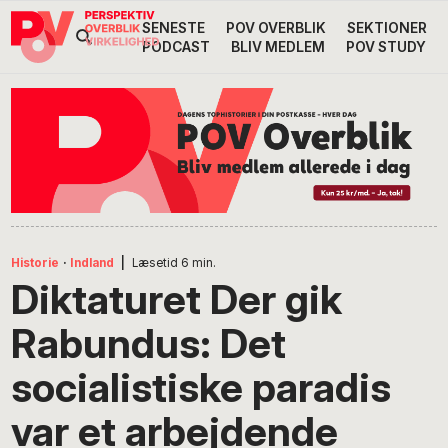
Gå
Skip
Gå
SENESTE
POV OVERBLIK
SEKTIONER
Header
direkte
til
direkte
PODCAST
BLIV MEDLEM
POV STUDY
til
indhold
til
Højre
primær
footer
Søg
på
navigation
POV
International
Historie
·
Indland
|
Læsetid
6
min.
Diktaturet Der gik
Rabundus: Det
socialistiske paradis
var et arbejdende