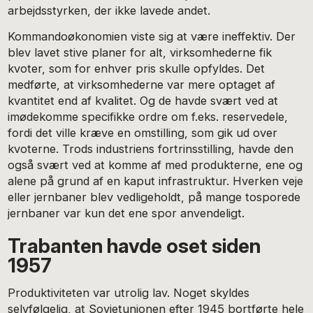
arbejdsstyrken, der ikke lavede andet.
Kommandoøkonomien viste sig at være ineffektiv. Der
blev lavet stive planer for alt, virksomhederne fik
kvoter, som for enhver pris skulle opfyldes. Det
medførte, at virksomhederne var mere optaget af
kvantitet end af kvalitet. Og de havde svært ved at
imødekomme specifikke ordre om f.eks. reservedele,
fordi det ville kræve en omstilling, som gik ud over
kvoterne. Trods industriens fortrinsstilling, havde den
også svært ved at komme af med produkterne, ene og
alene på grund af en kaput infrastruktur. Hverken veje
eller jernbaner blev vedligeholdt, på mange tosporede
jernbaner var kun det ene spor anvendeligt.
Trabanten havde oset siden
1957
Produktiviteten var utrolig lav. Noget skyldes
selvfølgelig, at Sovjetunionen efter 1945 bortførte hele