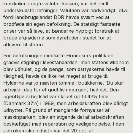
kemikalier bragte valuta i kassen, var det reelt
underskudsforretninger. Valutaen var nødvendigt, bl.a.
fordi landbrugslandet DDR havde svært ved at
brødføde sin egen befolkning. De statsligt fastsatte
priser var så lave, at bønderne hyppigt foretrak at
bruge afgrøderne som dyrefoder i stedet for at
aflevere til staten.
For befolkningen medførte Honeckers politik en
gradvis stigning i levestandarden, men statens økonomi
blev udhulet, og de penge, som østtyskerne havde til
rådighed, havde de ikke ret meget at bruge til.
Hylderne var jo næsten tomme i butikkerne. ’Du skal
arbejde i dag for et godt liv i morgen’, hed det. Den
ugentlige arbejdstid var skruet op til 43½ time
(Danmark 37½) i 1989, men arbejdskraften blev dårligt
udnyttet. På grund af manglende fornyelser af
maskinparken, blev en stigende del af arbejdskraften
beskæftiget med reparation og vedligeholdelse. I den
petrokemiske industri var det 20 pct. af