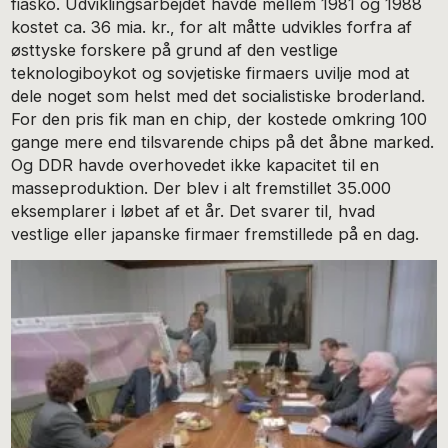
fiasko. Udviklingsarbejdet havde mellem 1981 og 1988
kostet ca. 36 mia. kr., for alt måtte udvikles forfra af
østtyske forskere på grund af den vestlige
teknologiboykot og sovjetiske firmaers uvilje mod at
dele noget som helst med det socialistiske broderland.
For den pris fik man en chip, der kostede omkring 100
gange mere end tilsvarende chips på det åbne marked.
Og DDR havde overhovedet ikke kapacitet til en
masseproduktion. Der blev i alt fremstillet 35.000
eksemplarer i løbet af et år. Det svarer til, hvad
vestlige eller japanske firmaer fremstillede på en dag.