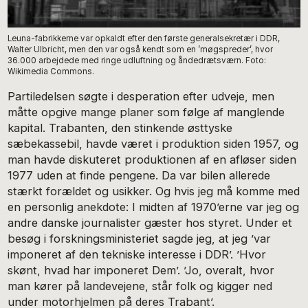
Leuna-fabrikkerne var opkaldt efter den første generalsekretær i DDR,
Walter Ulbricht, men den var også kendt som en ’møgspreder’, hvor
36.000 arbejdede med ringe udluftning og åndedrætsværn. Foto:
Wikimedia Commons.
Partiledelsen søgte i desperation efter udveje, men
måtte opgive mange planer som følge af manglende
kapital. Trabanten, den stinkende østtyske
sæbekassebil, havde været i produktion siden 1957, og
man havde diskuteret produktionen af en afløser siden
1977 uden at finde pengene. Da var bilen allerede
stærkt forældet og usikker. Og hvis jeg må komme med
en personlig anekdote: I midten af 1970’erne var jeg og
andre danske journalister gæster hos styret. Under et
besøg i forskningsministeriet sagde jeg, at jeg ’var
imponeret af den tekniske interesse i DDR’. ’Hvor
skønt, hvad har imponeret Dem’. ’Jo, overalt, hvor
man kører på landevejene, står folk og kigger ned
under motorhjelmen på deres Trabant’.