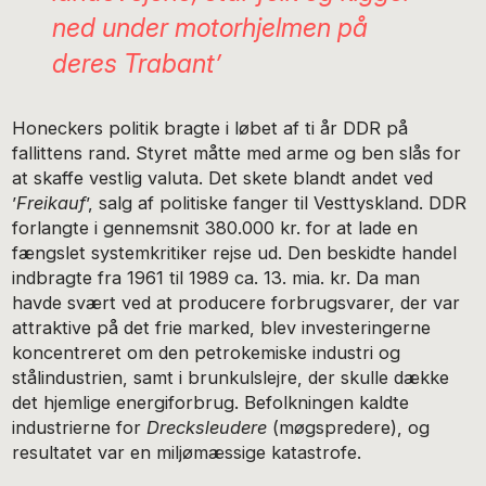
ned under motorhjelmen på
deres Trabant’
Honeckers politik bragte i løbet af ti år DDR på
fallittens rand. Styret måtte med arme og ben slås for
at skaffe vestlig valuta. Det skete blandt andet ved
’
Freikauf
’, salg af politiske fanger til Vesttyskland. DDR
forlangte i gennemsnit 380.000 kr. for at lade en
fængslet systemkritiker rejse ud. Den beskidte handel
indbragte fra 1961 til 1989 ca. 13. mia. kr. Da man
havde svært ved at producere forbrugsvarer, der var
attraktive på det frie marked, blev investeringerne
koncentreret om den petrokemiske industri og
stålindustrien, samt i brunkulslejre, der skulle dække
det hjemlige energiforbrug. Befolkningen kaldte
industrierne for
Drecksleudere
(møgspredere), og
resultatet var en miljømæssige katastrofe.