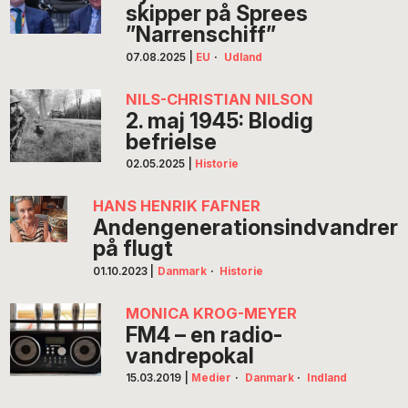
skipper på Sprees
”Narrenschiff”
07.08.2025
|
EU
·
Udland
NILS-CHRISTIAN NILSON
2. maj 1945: Blodig
befrielse
02.05.2025
|
Historie
HANS HENRIK FAFNER
Andengenerationsindvandrer
på flugt
01.10.2023
|
Danmark
·
Historie
MONICA KROG-MEYER
FM4 – en radio-
vandrepokal
15.03.2019
|
Medier
·
Danmark
·
Indland