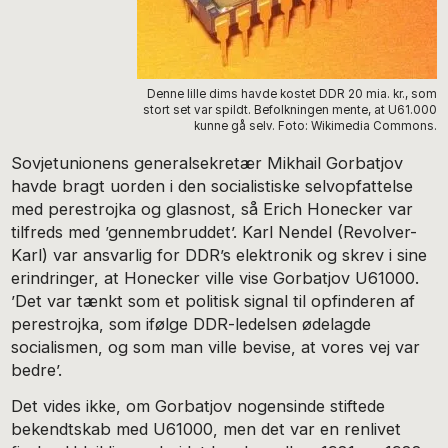
Denne lille dims havde kostet DDR 20 mia. kr., som
stort set var spildt. Befolkningen mente, at U61.000
kunne gå selv. Foto: Wikimedia Commons.
Sovjetunionens generalsekretær Mikhail Gorbatjov
havde bragt uorden i den socialistiske selvopfattelse
med perestrojka og glasnost, så Erich Honecker var
tilfreds med ’gennembruddet’. Karl Nendel (Revolver-
Karl) var ansvarlig for DDR’s elektronik og skrev i sine
erindringer, at Honecker ville vise Gorbatjov U61000.
’Det var tænkt som et politisk signal til opfinderen af
perestrojka, som ifølge DDR-ledelsen ødelagde
socialismen, og som man ville bevise, at vores vej var
bedre’.
Det vides ikke, om Gorbatjov nogensinde stiftede
bekendtskab med U61000, men det var en renlivet