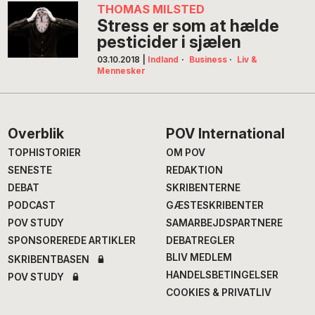
THOMAS MILSTED
Stress er som at hælde
pesticider i sjælen
03.10.2018
|
Indland
·
Business
·
Liv &
Mennesker
Footer
Overblik
POV International
TOPHISTORIER
OM POV
SENESTE
REDAKTION
DEBAT
SKRIBENTERNE
PODCAST
GÆSTESKRIBENTER
POV STUDY
SAMARBEJDSPARTNERE
SPONSOREREDE ARTIKLER
DEBATREGLER
BLIV MEDLEM
SKRIBENTBASEN
HANDELSBETINGELSER
POV STUDY
COOKIES & PRIVATLIV