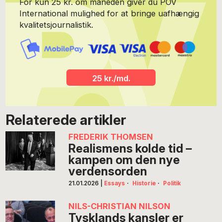
For kun 25 kr. om måneden giver du POV
International mulighed for at bringe uafhængig
kvalitetsjournalistik.
25 kr./md.
Relaterede artikler
FREDERIK THOMSEN
Realismens kolde tid –
kampen om den nye
verdensorden
21.01.2026
|
Essays
·
Historie
·
Politik
NILS-CHRISTIAN NILSON
Tysklands kansler er