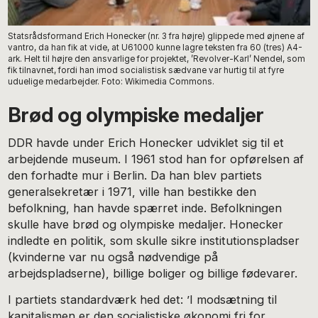
Statsrådsformand Erich Honecker (nr. 3 fra højre) glippede med øjnene af
vantro, da han fik at vide, at U61000 kunne lagre teksten fra 60 (tres) A4-
ark. Helt til højre den ansvarlige for projektet, ’Revolver-Karl’ Nendel, som
fik tilnavnet, fordi han imod socialistisk sædvane var hurtig til at fyre
uduelige medarbejder. Foto: Wikimedia Commons.
Brød og olympiske medaljer
DDR havde under Erich Honecker udviklet sig til et
arbejdende museum. I 1961 stod han for opførelsen af
den forhadte mur i Berlin. Da han blev partiets
generalsekretær i 1971, ville han bestikke den
befolkning, han havde spærret inde. Befolkningen
skulle have brød og olympiske medaljer. Honecker
indledte en politik, som skulle sikre institutionspladser
(kvinderne var nu også nødvendige på
arbejdspladserne), billige boliger og billige fødevarer.
I partiets standardværk hed det: ’I modsætning til
kapitalismen er den socialistiske økonomi fri for