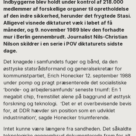
Indbyggerne blev holdt under kontrol af 218.000
medlemmer af forskellige organer til opretholdelse
af den indre sikkerhed, herunder det frygtede Stasi.
Alligevel visnede diktaturet væk i løbet af få
måneder, og 9. november 1989 blev den forhadte
mur i Berlin gennembrudt. Journalist Nils-Christian
Nilson skildrer i en serie i POV diktaturets sidste
dage.
Det knagede i samfundets fuger og bånd, da den
østtyske statsrådsformand og generalsekretær for
kommunistpartiet, Erich Honecker 12. september 1988
under pomp og pragt præsenterede det socialistiske
’bonde- og arbejdersamfunds’ seneste triumf: En 1
megabit chip, fremstillet alene på baggrund af østtysk
forskning og teknologi. ’Det er et overbevisende bevis
for, at DDR hævder sin position som en udviklet
industrination’, sagde Honecker triumferende.
Intet kunne være længere fra sandheden. Det såkaldte
teknologiske gennembrud dokumenterede frem for alt,