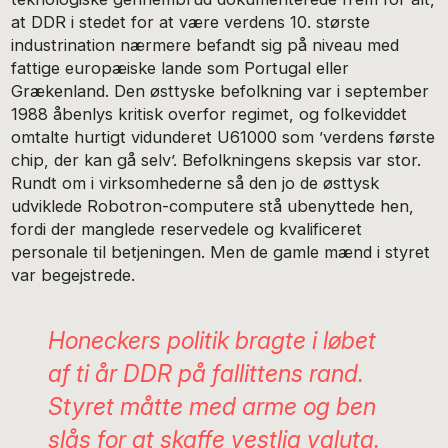
at DDR i stedet for at være verdens 10. største
industrination nærmere befandt sig på niveau med
fattige europæiske lande som Portugal eller
Grækenland. Den østtyske befolkning var i september
1988 åbenlys kritisk overfor regimet, og folkeviddet
omtalte hurtigt vidunderet U61000 som ’verdens første
chip, der kan gå selv’. Befolkningens skepsis var stor.
Rundt om i virksomhederne så den jo de østtysk
udviklede Robotron-computere stå ubenyttede hen,
fordi der manglede reservedele og kvalificeret
personale til betjeningen. Men de gamle mænd i styret
var begejstrede.
Honeckers politik bragte i løbet
af ti år DDR på fallittens rand.
Styret måtte med arme og ben
slås for at skaffe vestlig valuta.