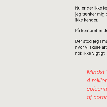
Nu er der ikke l
jeg tænker mig o
ikke kender.
På kontoret er d
Der stod jeg i m
hvor vi skulle 
nok ikke vigtigt.
Mindst
4
millio
epicent
af
coro