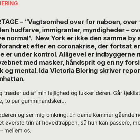
IERING
TAGE – “Vagtsomhed over for naboen, over f
n hudfarve, immigranter, myndigheder – ove
nye normal”. New York er ikke den samme by 
orandret efter en coronakrise, der fortsat er
 er under kontrol. Alligevel er indbyggerne n
væbnet med masker, håndsprit og en ny forsi
k og mental. Ida Victoria Biering skriver repor
nhattan.
ræder ud af min lejlighed og lukker døren. Går tjeklis
e, to par gummihandsker…
ddøren og ser mig omkring. En dame kommer gående n
t øverste trin af hovedtrappen, så hun kan passere, m
– mellem os.