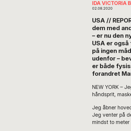
IDA VICTORIA B
02.08.2020
USA // REPOR
dem med ande
– er nu den 
USA er også f
på ingen måde
udenfor – be
er både fysis
forandret Ma
NEW YORK – Jeg t
håndsprit, mask
Jeg åbner hove
Jeg venter på de
mindst to meter 