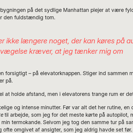
rbygningen på det sydlige Manhattan plejer at være fy
r den fuldstændig tom.
er ikke længere noget, der kan køres på au
vægelse kræver, at jeg tænker mig om
en forsigtigt – på elevatorknappen. Stiger ind sammen 
r på.
vel at holde afstand, men i elevatorens trange rum er de
lige og intense minutter. Før var alt det her rutine, en 
te
til arbejde, som jeg for det meste kørte på autopilot,
 min termokande. Selvom jeg tog den samme tur på sa
g ofte omgivet af ansigter, som jeg aldrig havde set før.