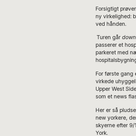
Forsigtigt prøve
ny virkelighed: 
ved hånden.
Turen går
d
own
passerer et hosp
parkeret med næ
hospitalsbygnin
For første gang 
virkede uhyggelig
Upper West Side
som et
news
fla
Her er så pludse
new
yorkere
, d
skyerne efter 9/1
York.