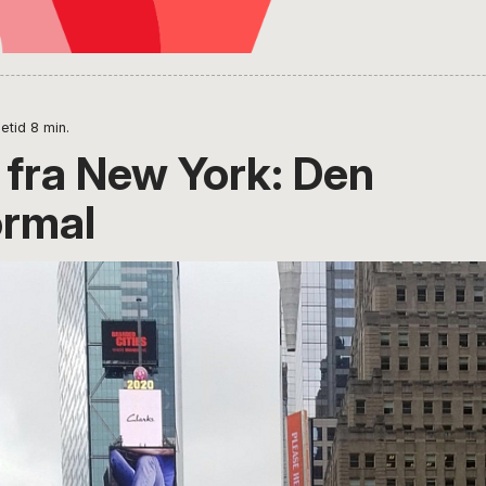
etid
8
min.
l fra New York: Den
ormal