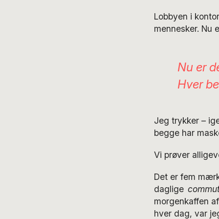
Lobbyen i konto
mennesker. Nu e
Nu er d
Hver be
Jeg trykker – ig
begge har maske
Vi prøver allige
Det er fem mærke
daglige
commu
morgenkaffen af
hver dag, var je