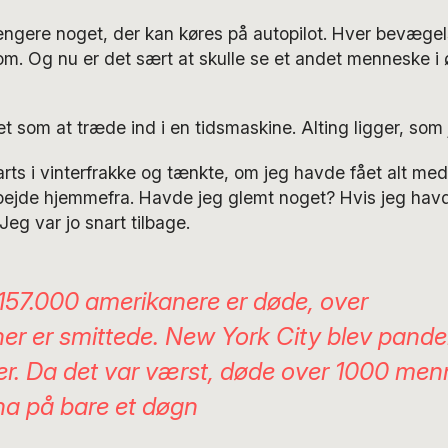
ængere noget, der kan køres på autopilot. Hver bevægel
m. Og nu er det sært at skulle se et andet menneske i 
et som at træde ind i en tidsmaskine. Alting ligger, som 
arts i vinterfrakke og tænkte, om jeg havde fået alt med
arbejde hjemmefra. Havde jeg glemt noget?
Hvis jeg havd
Jeg
var jo snart tilbage.
157.000
amerikanere
er
døde
, over
ner
er
smittede
.
New York City blev pand
er. Da det var værst, døde over 1000 men
na
på bare et døgn