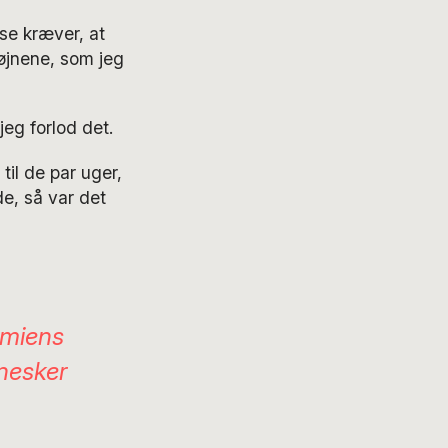
se kræver, at
øjnene, som jeg
jeg forlod det.
 til de par
uger,
e, så var det
emiens
nesker