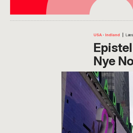
USA
·
Indland
|
Læs
Episte
Nye N