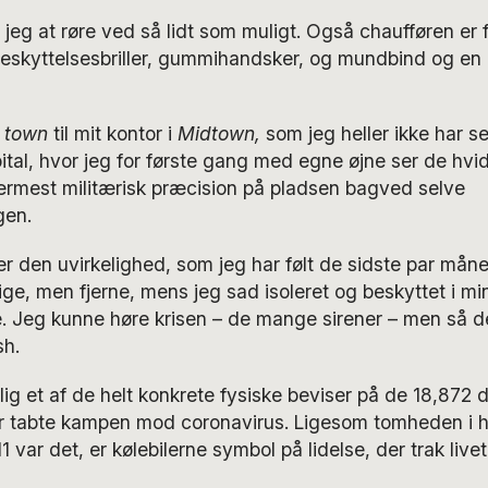
r jeg at røre ved så lidt som muligt. Også chaufføren er
beskyttelsesbriller, gummihandsker, og mundbind og en l
 town
til mit kontor i
Midtown,
som jeg heller ikke har se
ital, hvor jeg for første gang med egne øjne ser de hvide
rmest militærisk præcision på pladsen bagved selve
gen.
er den uvirkelighed, som jeg har følt de sidste par måne
e, men fjerne, mens jeg sad isoleret og beskyttet i min l
. Jeg kunne høre krisen – de mange sirener – men så de
sh.
lig et af de helt konkrete fysiske beviser på de 18,872 
er tabte kampen mod
coronavirus
. Ligesom tomheden i 
1 var det, er kølebilerne symbol på lidelse, der trak liv