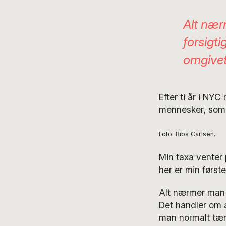
Alt nær
forsigt
omgivet
Efter ti år i N
mennesker, som f
Foto: Bibs Carlsen.
Min taxa venter 
her er min første
Alt nærmer man s
Det handler om a
man normalt tæn