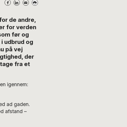
or de andre,
r for verden
som før og
 i udbrud og
u på vej
gtighed, der
tage fra et
ten igennem:
ed ad gaden.
ed afstand –