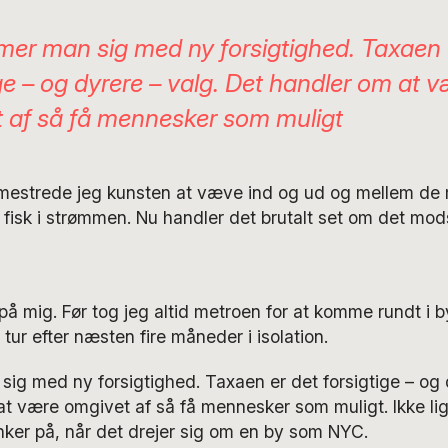
mer man sig med ny forsigtighed. Taxaen 
ige – og dyrere – valg. Det handler om at 
 af så få mennesker som muligt
YC mestrede jeg kunsten at væve ind og ud og mellem d
isk i strømmen. Nu handler det brutalt set om det mod
på mig. Før tog jeg altid metroen for at komme rundt i 
 tur efter næsten fire måneder i isolation.
ig med ny forsigtighed. Taxaen er det forsigtige – og 
t være omgivet af så få mennesker som muligt. Ikke lig
ker på, når det drejer sig om en by som NYC.