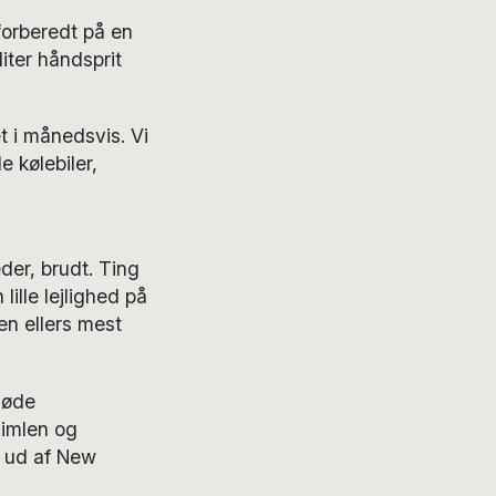
 forberedt på en
iter håndsprit
t i månedsvis. Vi
 kølebiler,
der, brudt. Ting
ille lejlighed på
n ellers mest
døde
himlen og
et ud af New