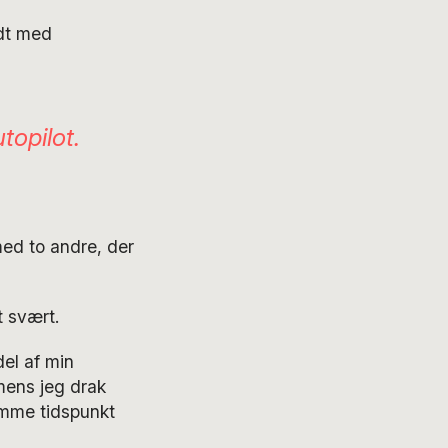
ldt med
topilot.
med to andre, der
t svært.
del af min
 mens jeg drak
mme tidspunkt