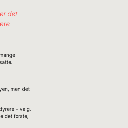
er det
være
e mange
satte.
byen, men det
dyrere – valg.
e det første,