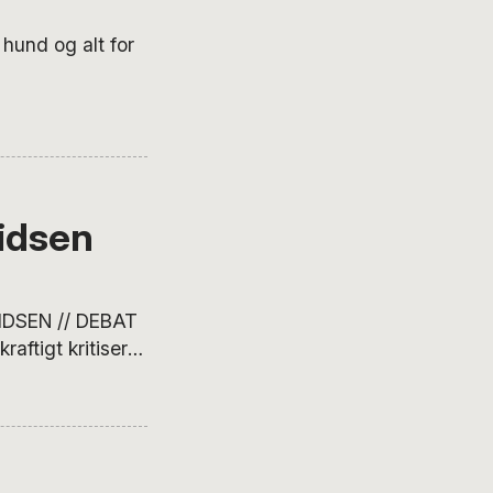
 hund og alt for
idsen
DSEN // DEBAT
raftigt kritiseret
kster i
h.d. i filosofi
ev Stidsens
, mener, at