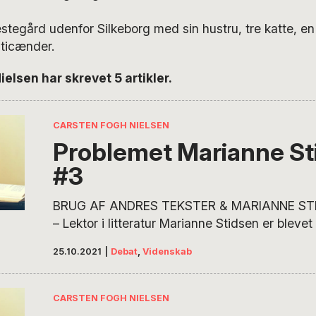
stegård udenfor Silkeborg med sin hustru, tre katte, en
ticænder.
elsen har skrevet 5 artikler.
CARSTEN FOGH NIELSEN
Problemet Marianne St
#3
BRUG AF ANDRES TEKSTER & MARIANNE STI
– Lektor i litteratur Marianne Stidsen er blevet k
i den offentlige debat for sin brug af andres te
25.10.2021
|
Debat
,
Videnskab
debatbogen Køn og Identitet. Ekstern lektor og p
Carsten Fogh Nielsen, der opdagede og beskr
citat- og henvisningspraksis som problematisk
CARSTEN FOGH NIELSEN
problemerne…