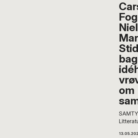
Car
Fog
Nie
Mar
Sti
bag
idé
vrøv
om
sam
SAMTYK
Litterat
Mariann
13.05.20
en rækk