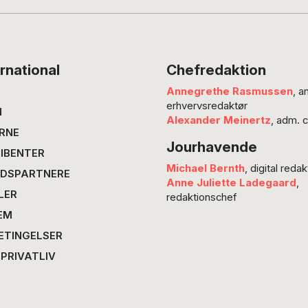
læserbr
blot at
debati
og i st
rnational
Chefredaktion
om de r
Annegrethe Rasmussen
, a
som Pol
erhvervsredaktør
promove
N
Alexander Meinertz
, adm. 
ud fra.
RNE
Jourhavende
IBENTER
Michael Bernth
, digital redak
DSPARTNERE
Anne Juliette Ladegaard
,
LER
redaktionschef
EM
ETINGELSER
 PRIVATLIV