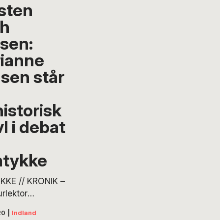
sten
h
lsen:
ianne
dsen står
historisk
l i debat
tykke
KE // KRONIK –
urlektor
e Stidsen har i
20
|
Indland
e interviews,