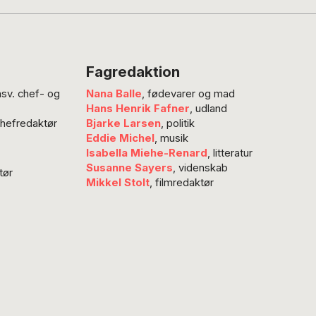
evsdebatter ved ikke
 handle om indholdet af
ndlæggene, men også,
adigt stigende omfang,
Fagredaktion
edaktionelle principper,
nsv. chef- og
Nana Balle
, fødevarer og mad
itiken udvælger og
Hans Henrik Fafner
, udland
rer sine debatindlæg
chefredaktør
Bjarke Larsen
, politik
 Mere konkret handler…
Eddie Michel
, musik
Isabella Miehe-Renard
, litteratur
Susanne Sayers
, videnskab
tør
Mikkel Stolt
, filmredaktør