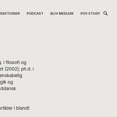
Hea
SEKTIONER
PODCAST
BLIV MEDLEM
POV STUDY
Høj
i filosofi og
 (2002); ph.d. i
denskabelig
gik og
Syddansk
tikler i blandt