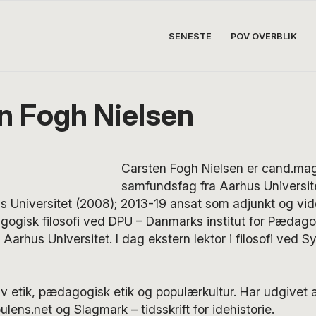
SENESTE
POV OVERBLIK
n Fogh Nielsen
Carsten Fogh Nielsen er cand.mag. 
samfundsfag fra Aarhus Universitet
hus Universitet (2008); 2013-19 ansat som adjunkt og vi
gogisk filosofi ved DPU – Danmarks institut for Pædago
arhus Universitet. I dag ekstern lektor i filosofi ved 
iv etik, pædagogisk etik og populærkultur. Har udgivet ar
bulens.net og Slagmark – tidsskrift for idehistorie.