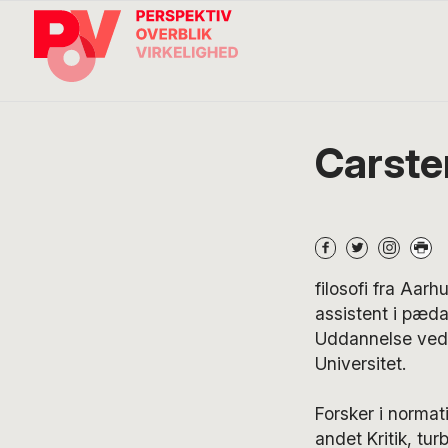
Gå
Skip
Gå
direkte
til
direkte
til
indhold
til
primær
footer
navigation
Søg
på
POV
Carste
International
filosofi fra Aar
assistent i pæda
Uddannelse ved A
Universitet.
Forsker i normat
andet Kritik, tur