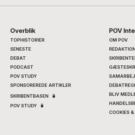
Footer
Overblik
POV Inte
TOPHISTORIER
OM POV
SENESTE
REDAKTIO
DEBAT
SKRIBENTE
PODCAST
GÆSTESKR
POV STUDY
SAMARBEJ
SPONSOREREDE ARTIKLER
DEBATREG
BLIV MEDL
SKRIBENTBASEN
HANDELSB
POV STUDY
COOKIES &