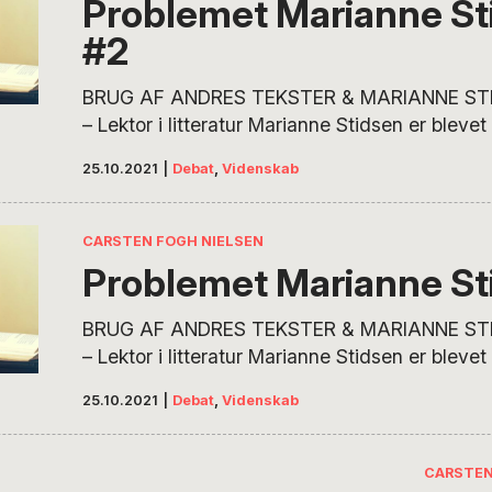
Problemet Marianne St
#2
BRUG AF ANDRES TEKSTER & MARIANNE STI
– Lektor i litteratur Marianne Stidsen er blevet k
i den offentlige debat for sin brug af andres te
25.10.2021
|
Debat
,
Videnskab
debatbogen Køn og Identitet. Ekstern lektor og p
Carsten Fogh Nielsen, der opdagede og beskr
citat- og henvisningspraksis som problematis
CARSTEN FOGH NIELSEN
Problemet Marianne St
BRUG AF ANDRES TEKSTER & MARIANNE STI
– Lektor i litteratur Marianne Stidsen er blevet k
i den offentlige debat for sin brug af andres te
25.10.2021
|
Debat
,
Videnskab
debatbogen Køn og Identitet. Ekstern lektor og p
Carsten Fogh Nielsen, der opdagede og beskr
citat- og henvisningspraksis som problematis
CARSTEN