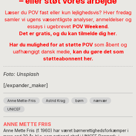
– eller støt vores arbejde
Læser du POV fast eller kun lejlighedsvis? Hver fredag
samler vi ugens væsentligste analyser, anmeldelser og
essays i ugebrevet
POV Weekend
.
Det er gratis, og du kan tilmelde dig her
.
Har du mulighed for at støtte POV
som åbent og
uafhængigt dansk medie,
kan du gøre det som
støtteabonnent her
.
Foto: Unsplash
[/expander_maker]
Anne Mette-Friis
Astrid Krag
børn
nærvær
UNICEF
ANNE METTE FRIIS
Anne Mette Friis (f. 1960) har været børnerettighedsforkæmper i