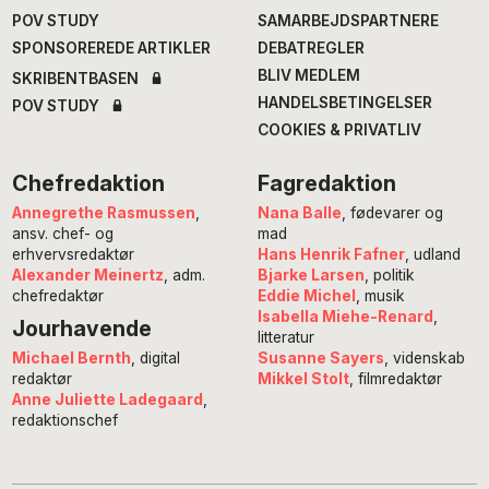
POV STUDY
SAMARBEJDSPARTNERE
SPONSOREREDE ARTIKLER
DEBATREGLER
BLIV MEDLEM
SKRIBENTBASEN
HANDELSBETINGELSER
POV STUDY
COOKIES & PRIVATLIV
Chefredaktion
Fagredaktion
Annegrethe Rasmussen
,
Nana Balle
, fødevarer og
ansv. chef- og
mad
erhvervsredaktør
Hans Henrik Fafner
, udland
Alexander Meinertz
, adm.
Bjarke Larsen
, politik
chefredaktør
Eddie Michel
, musik
Isabella Miehe-Renard
,
Jourhavende
litteratur
Susanne Sayers
, videnskab
Michael Bernth
, digital
Mikkel Stolt
, filmredaktør
redaktør
Anne Juliette Ladegaard
,
redaktionschef