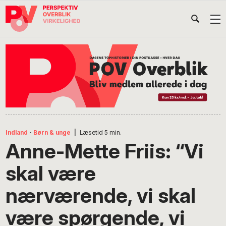
Gå
Skip
Gå
Head
direkte
til
direkte
til
indhold
til
Højr
primær
footer
Søg
på
navigation
POV
International
Indland
·
Børn & unge
|
Læsetid
5
min.
Anne-Mette Friis: “Vi
skal være
nærværende, vi skal
være spørgende, vi