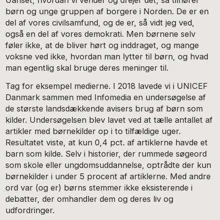
børn og unge gruppen af borgere i Norden. De er en
del af vores civilsamfund, og de er, så vidt jeg ved,
også en del af vores demokrati. Men børnene selv
føler ikke, at de bliver hørt og inddraget, og mange
voksne ved ikke, hvordan man lytter til børn, og hvad
man egentlig skal bruge deres meninger til.
Tag for eksempel medierne. I 2018 lavede vi i UNICEF
Danmark sammen med Infomedia en undersøgelse af
de største landsdækkende avisers brug af børn som
kilder. Undersøgelsen blev lavet ved at tælle antallet af
artikler med børnekilder op i to tilfældige uger.
Resultatet viste, at kun 0,4 pct. af artiklerne havde et
barn som kilde. Selv i historier, der rummede søgeord
som skole eller ungdomsuddannelse, optrådte der kun
børnekilder i under 5 procent af artiklerne. Med andre
ord var (og er) børns stemmer ikke eksisterende i
debatter, der omhandler dem og deres liv og
udfordringer.