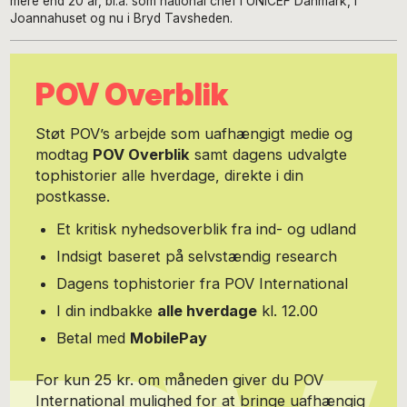
mere end 20 år, bl.a. som national chef i UNICEF Danmark, i
Joannahuset og nu i Bryd Tavsheden.
POV Overblik
Støt POV’s arbejde som uafhængigt medie og
modtag
POV Overblik
samt dagens udvalgte
tophistorier alle hverdage, direkte i din
postkasse.
Et kritisk nyhedsoverblik fra ind- og udland
Indsigt baseret på selvstændig research
Dagens tophistorier fra POV International
I din indbakke
alle hverdage
kl. 12.00
Betal med
MobilePay
For kun 25 kr. om måneden giver du POV
International mulighed for at bringe uafhængig