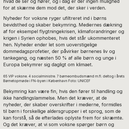
hvad de ser og hører, og i dag er der ingen mulighed
for at skærme dem mod det, der sker i verden.
Nyheder for voksne ryger ufiltreret ind i børns
bevidsthed og skaber bekymring. Mediernes dækning
af for eksempel flygtningekrisen, klimaforandringer og
krigen i Syrien ophobes, hvis det står ukommenteret
hen. Nyheder ender let som uoverstigelige
dommedagsprofetier, der påvirker børnenes liv og
tankegang, og næsten 50 % af alle børn og unge i
Europa bekymrer sig dagligt om klimaet.
65 VIP voksne. 4 socialministre. 7 børneombudsmænd m.fl. deltog i årets
Børnetopmøde i FN-byen i København Foto: UNICEF
Bekymring kan være fin, hvis den fører til handling og
ikke handlingslammelse. Men det kræver, at de
nyheder, der skaber overskrifter i medierne, formidles
til børn i forskellige aldersgrupper i et sprog, som de
kan forstå, så de efterlades oplyste frem for skræmte.
Og det kræver, at vi som voksne spørger børn og