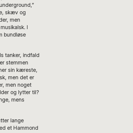
n underground,”
de, skæv og
der, men
musikalsk. I
om bundløse
s tanker, indfald
t er stemmen
er sin kæreste,
sk, men det er
er, men noget
er og lytter til?
ange, mens
tter lange
v med et Hammond