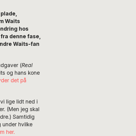
 plade,
om Waits
ændring hos
fra denne fase,
andre Waits-fan
udgaver (
Real
its og hans kone
yder det på
 lige lidt ned i
r. (Men jeg skal
re.) Samtidig
g under hvilke
m her.