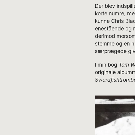
Der blev indspi
korte numre, me
kunne Chris Blac
enestående og mæ
derimod morsomt
stemme og en ho
særprægede give
I min bog
Tom W
originale album
Swordfishtromb