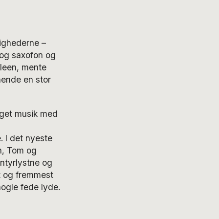
ighederne –
 og saxofon og
hleen, mente
hende en stor
eget musik med
 I det nyeste
n, Tom og
ntyrlystne og
t og fremmest
nogle fede lyde.