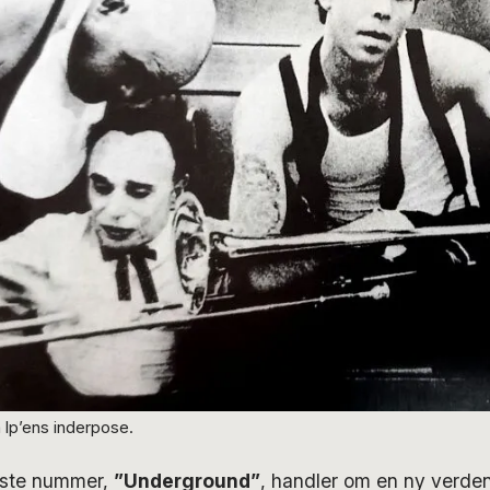
å lp’ens inderpose.
ørste nummer,
”Underground”
, handler om en ny verden