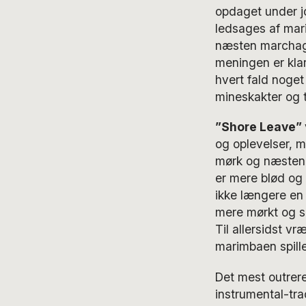
opdaget under jo
ledsages af mar
næsten marchagt
meningen er klar 
hvert fald noge
mineskakter og t
”Shore Leave”
og oplevelser, m
mørk og næsten 
er mere blød og
ikke længere en
mere mørkt og sur
Til allersidst 
marimbaen spille
Det mest outrere
instrumental-tra