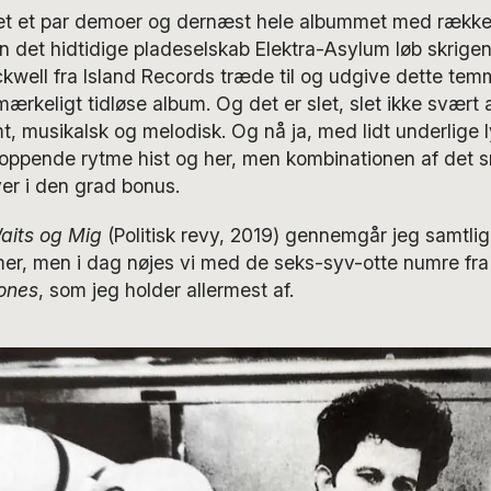
llet et par demoer og dernæst hele albummet med rækken
n det hidtidige pladeselskab Elektra-Asylum løb skrige
kwell fra Island Records træde til og udgive dette tem
rkeligt tidløse album. Og det er slet, slet ikke svært at
, musikalsk og melodisk. Og nå ja, med lidt underlige
ppende rytme hist og her, men kombinationen af det 
r i den grad bonus.
aits og Mig
(Politisk revy, 2019) gennemgår jeg samtli
mer, men i dag nøjes vi med de seks-syv-otte numre fra
ones
, som jeg holder allermest af.