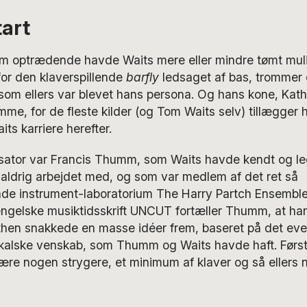
tart
som optrædende havde Waits mere eller mindre tømt mul
 for den klaverspillende
barfly
ledsaget af bas, trommer
 som ellers var blevet hans persona. Og hans kone, Kat
me, for de fleste kilder (og Tom Waits selv) tillægger 
ts karriere herefter.
sator var Francis Thumm, som Waits havde kendt og l
aldrig arbejdet med, og som var medlem af det ret så
de instrument-laboratorium The Harry Partch Ensemble.
ngelske musiktidsskrift UNCUT fortæller Thumm, at ha
then snakkede en masse idéer frem, baseret på det eve
kalske venskab, som Thumm og Waits havde haft. Førs
være nogen strygere, et minimum af klaver og så ellers 