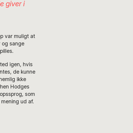
 giver i
p var muligt at
r og sange
illes.
ted igen, hvis
yntes, de kunne
 nemlig ikke
tephen Hodges
kropssprog, som
 mening ud af.