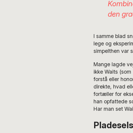
Kombina
den gr
I samme blad sna
lege og eksperi
simpelthen var s
Mange lagde veje
ikke Waits (som 
forstå eller hono
direkte, hvad el
fortæller for ek
han opfattede so
Har man set Wai
Pladesel