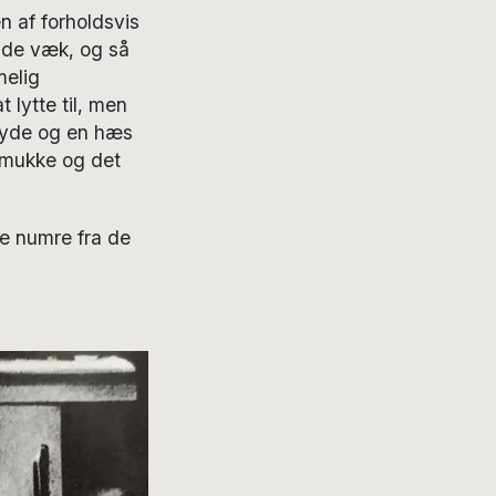
 af forholdsvis
nde væk, og så
melig
 lytte til, men
 lyde og en hæs
smukke og det
ge numre fra de