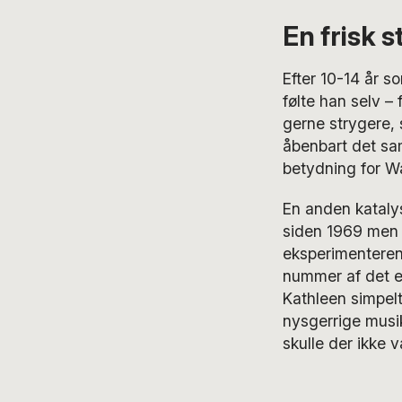
En frisk s
Efter 10-14 år 
følte han selv –
gerne strygere,
åbenbart det sam
betydning for Wai
En anden kataly
siden 1969 men 
eksperimenteren
nummer af det e
Kathleen simpel
nysgerrige musi
skulle der ikke 