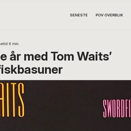
SENESTE
POV OVERBLIK
etid
6
min.
e år med Tom Waits’
iskbasuner