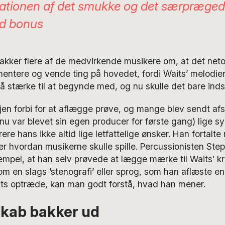
tionen af det smukke og det særprægede
ad bonus
kker flere af de medvirkende musikere om, at det neto
mentere og vende ting på hovedet, fordi Waits’ melodie
å stærke til at begynde med, og nu skulle det bare indsp
n forbi for at aflægge prøve, og mange blev sendt afs
nu var blevet sin egen producer for første gang) lige s
rere hans ikke altid lige letfattelige ønsker. Han fortalte
ler hvordan musikerne skulle spille. Percussionisten S
sempel, at han selv prøvede at lægge mærke til Waits’ 
m en slags ’stenografi’ eller sprog, som han aflæste en
ts optræde, kan man godt forstå, hvad han mener.
skab bakker ud