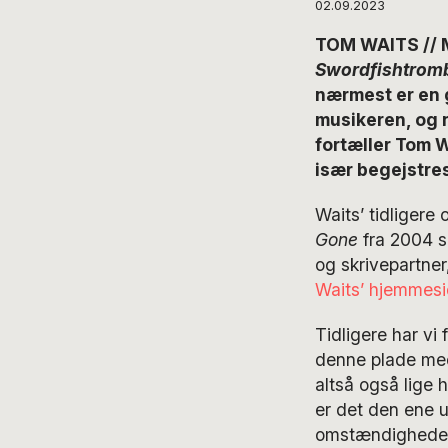
02.09.2023
TOM WAITS // M
Swordfishtrom
nærmest er en g
musikeren, og 
fortæller Tom W
især begejstre
Waits’ tidligere
Gone
fra 2004 s
og skrivepartne
Waits’ hjemmesi
Tidligere har vi 
denne plade med
altså også lige 
er det den ene u
omstændigheder,