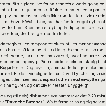
rden. “It’s a place I’ve found / there’s a world going o
imba, horn, elguitar og kraftfulde trommer i en hoppen
ig rytme, mens melodien ikke gør de store svinkeærin
i mit hoved: Waits føler, han har fundet noget nyt, rent 
t nyt for ham. Stemmen er dyb og fyldig og minder os 
rærødder, der hænger ned fra loftet.
videregiver i en ramponeret blues-stil en marinesømand
ens han er på landlov et sted langt hjemmefra. I verse
reciterende, mens den i omkvædet, hvor han bare savn
 næsten behagesyg. På en måde er teksten stadig filmi
 Bogart- eller Cagney-film, som på de tidligere albumm
reelt. Er det i virkeligheden en David Lynch-film, vi sidd
vrænges titlen nærmest desperat ud en seksten-sytten g
r sine figurer, og det bliver næsten uhyggeligt.
de og (til dels) disharmoniske nummer er det 2:20 minu
ck
”Dave the Butcher”
. Waits fornøjer os og sig sel