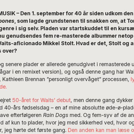
USIK – Den 1. september for 40 år siden udkom den
bones
, som lagde grundstenen til snakken om, at T
enre i sig selv. Pladen var startskuddet til en kurs
nu genudsendes fem re-masterede albummer netop 
aits-aficionado Mikkel Stolt. Hvad er det, Stolt og 
s over?
 og senere plader er allerede genudgivet i remasterede 
ågar i en remixet version), og også denne gang har Wa
r, Kathleen Brennan ”personligt overvåget” processen,
l
de.
fejret
50-året for Waits’ debut
, men denne gang dykker vi
 40-års fødselsdag – en af mine absolutte øde-ø-plade
have efterfølgeren
Rain Dogs
med. Og fem-syv af de and
d af kun to plader, hvor jeg med sikkerhed ved, hvor o
 jeg hørte det første gang.
Den anden kan man læse o