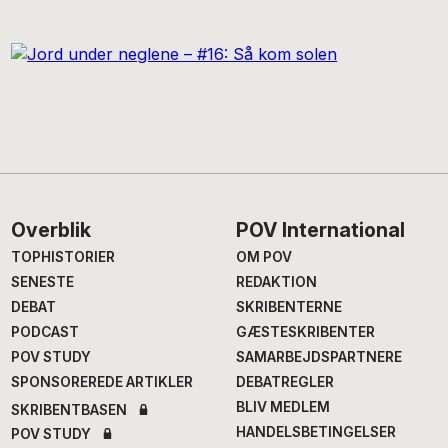
Footer
Overblik
POV International
TOPHISTORIER
OM POV
SENESTE
REDAKTION
DEBAT
SKRIBENTERNE
PODCAST
GÆSTESKRIBENTER
POV STUDY
SAMARBEJDSPARTNERE
SPONSOREREDE ARTIKLER
DEBATREGLER
BLIV MEDLEM
SKRIBENTBASEN
HANDELSBETINGELSER
POV STUDY