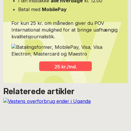
I din indbakke
alle hverdage
kl. 12.00
modemagasinet IN hvor hun skabte et modemagasin med stor
journalistisk tyngde uden at gå på kompromis med præmissen.
Betal med
MobilePay
Portrætfoto: Stine Heilmann
For kun 25 kr. om måneden giver du POV
International mulighed for at bringe uafhængig
kvalitetsjournalistik.
25 kr./md.
Relaterede artikler