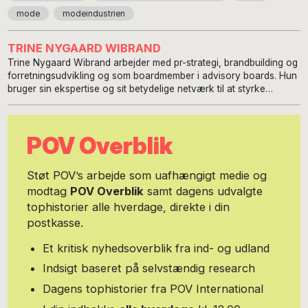
mode
modeindustrien
TRINE NYGAARD WIBRAND
Trine Nygaard Wibrand arbejder med pr-strategi, brandbuilding og
forretningsudvikling og som boardmember i advisory boards. Hun
bruger sin ekspertise og sit betydelige netværk til at styrke
brands, styrke deres WHY og løfte deres synlighed. Hun er
uddannet journalist i USA speciale i Magazine Journalism.
Sideløbende hermed har hun en næsten færdig grad i sociologi
POV Overblik
med fokus på social psychology. Hun har altid skrevet for kvinder
og som regel også om kvinder og emnerne har altid været de helt
nære inden for sundhed, portrætter, rejser, selvudvikling og
Støt POV’s arbejde som uafhængigt medie og
ledelse. Hendes grundlæggende nysgerrighed har altid været på
modtag
POV Overblik
samt dagens udvalgte
menneskers liv, interageren, handlinger, motivationer og
tophistorier alle hverdage, direkte i din
erfaringer. Hun har igennem de sidste 20 års tid skrevet for en
lang række danske magasiner, en del ugeblade og et par aviser,
postkasse.
altid livsstilsstof. De første ti år med egen virksomhed hvor hun ud
over at levere til magasiner og ugeblade også lavede pr, branding
Et kritisk nyhedsoverblik fra ind- og udland
og forretningsudvikling for små virksomheder. De sidste ti år har
Indsigt baseret på selvstændig research
hun tilbragt på den anden side af bordet, overvejende i ledende
roller bla som forlagsdirektør i Chili Group, redaktionschef på
Dagens tophistorier fra POV International
ugebladet SØNDAG, og sidst som chefredaktør for