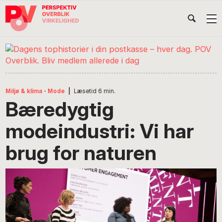
Gå
Skip
Gå
Head
direkte
til
direkte
til
indhold
til
Højr
primær
footer
Søg
på
navigation
POV
International
Miljø & klima
·
Mode
|
Læsetid
6
min.
Bæredygtig
modeindustri: Vi har
brug for naturen