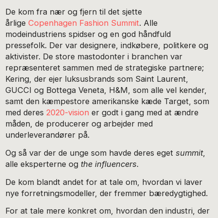
De kom fra nær og fjern til det sjette
årlige
Copenhagen Fashion Summit
. Alle
modeindustriens spidser og en god håndfuld
pressefolk. Der var designere, indkøbere, politkere og
aktivister. De store mastodonter i branchen var
repræsenteret sammen med de strategiske partnere;
Kering, der ejer luksusbrands som Saint Laurent,
GUCCI og Bottega Veneta, H&M, som alle vel kender,
samt den kæmpestore amerikanske kæde Target, som
med deres
2020-vision
er godt i gang med at ændre
måden, de producerer og arbejder med
underleverandører på.
Og så var der de unge som havde deres eget
summit
,
alle eksperterne og
the influencers.
De kom blandt andet for at tale om, hvordan vi laver
nye forretningsmodeller, der fremmer bæredygtighed.
For at tale mere konkret om, hvordan den industri, der