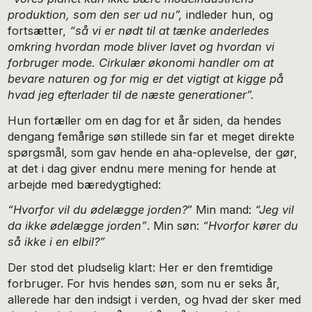
produktion, som den ser ud nu”,
indleder hun, og
fortsætter,
“så vi er nødt til at tænke anderledes
omkring hvordan mode bliver lavet og hvordan vi
forbruger mode. Cirkulær økonomi handler om at
bevare naturen og for mig er det vigtigt at kigge på
hvad jeg efterlader til de næste generationer”.
Hun fortæller om en dag for et år siden, da hendes
dengang femårige søn stillede sin far et meget direkte
spørgsmål, som gav hende en aha-oplevelse, der gør,
at det i dag giver endnu mere mening for hende at
arbejde med bæredygtighed:
“Hvorfor vil du ødelægge jorden?
” Min mand:
“Jeg vil
da ikke ødelægge jorden”
. Min søn:
“Hvorfor kører du
så ikke i en elbil?”
Der stod det pludselig klart: Her er den fremtidige
forbruger. For hvis hendes søn, som nu er seks år,
allerede har den indsigt i verden, og hvad der sker med