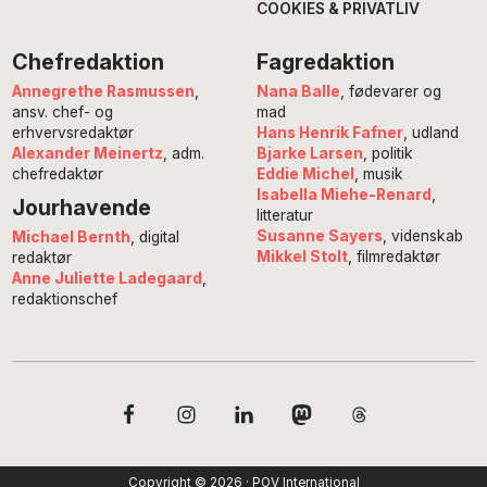
COOKIES & PRIVATLIV
Chefredaktion
Fagredaktion
Annegrethe Rasmussen
,
Nana Balle
, fødevarer og
ansv. chef- og
mad
erhvervsredaktør
Hans Henrik Fafner
, udland
Alexander Meinertz
, adm.
Bjarke Larsen
, politik
chefredaktør
Eddie Michel
, musik
Isabella Miehe-Renard
,
Jourhavende
litteratur
Susanne Sayers
, videnskab
Michael Bernth
, digital
Mikkel Stolt
, filmredaktør
redaktør
Anne Juliette Ladegaard
,
redaktionschef
Copyright © 2026 · POV International