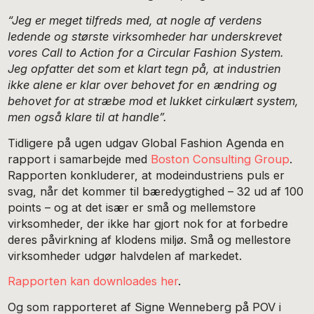
“Jeg er meget tilfreds med, at nogle af verdens
ledende og største virksomheder har underskrevet
vores Call to Action for a Circular Fashion System.
Jeg opfatter det som et klart tegn på, at industrien
ikke alene er klar over behovet for en ændring og
behovet for at stræbe mod et lukket cirkulært system,
men også klare til at handle”.
Tidligere på ugen udgav Global Fashion Agenda en
rapport i samarbejde med
Boston Consulting Group
.
Rapporten konkluderer, at modeindustriens puls er
svag, når det kommer til bæredygtighed – 32 ud af 100
points – og at det især er små og mellemstore
virksomheder, der ikke har gjort nok for at forbedre
deres påvirkning af klodens miljø. Små og mellestore
virksomheder udgør halvdelen af markedet.
Rapporten kan downloades her
.
Og som rapporteret af Signe Wenneberg på POV i