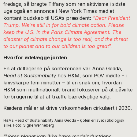
fredags, så bragte Tiffany som ren aktivisme i sidste
uge også en annonce i New York Times med et
kontant budskab til USA’s præsident:
“Dear President
Trump, We’re still in for bold climate action. Please
keep the U.S. in the Paris Climate Agreement. The
disaster of climate change is too real, and the threat
to our planet and to our children is too great
”.
Hvorfor ødelægge jorden
En af deltagerne på konferencen var Anna Gedda,
Head of Sustainability
hos H&M, som POV mødte – i
knivskarpe fem minutter – til en snak om, hvordan
H&M som multinationalt brand fokuserer på at påvirke
forbrugerne til at at træffe bæredygtige valg.
Kædens mål er at drive virksomheden cirkulært i 2030.
H&Ms Head of Sustainability Anna Gedda – kjolen er lavet i økologisk
silke. Foto: Signe Wenneberg
“Vores planet kan ikke bære modeindustriens