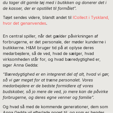
du tager dit gamle tøj med i butikken og donerer det i
de kasser, der er opstillet til formålet”.
Tøjet sendes videre, blandt andet til
ICollect i Tyskland,
hvor det genanvendes
.
En central spiller, når det gælder påvirkningen af
forbrugerne, er det personale, der møder kunderne i
butikkerne. H&M bruger tid på at oplyse deres
medarbejdere, så de ved, hvad de sælger, hvad
virksomheden står for, og hvad bæredygtighed er,
siger Anna Gedda:
“Bæredygtighed er en integreret del af alt, hvad vi gør,
så vi gør meget for at træne personalet. Vores
medarbejdere er de bedste formidlere af vores
budskaber, så jo mere de ved, jo mere kan de påvirke
forbrugerne, og deres egne venner og familie”.
Og hvad så med de kommende generationer, dem som
Anna Gedda vil efterlade noget til, og som er hendes