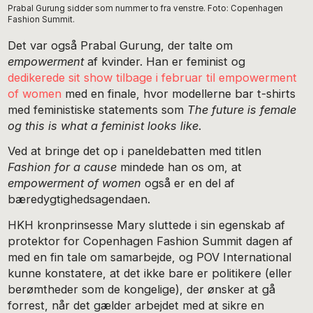
Prabal Gurung sidder som nummer to fra venstre. Foto: Copenhagen
Fashion Summit.
Det var også Prabal Gurung, der talte om
empowerment
af kvinder. Han er feminist og
dedikerede sit show tilbage i februar til empowerment
of women
med en finale, hvor modellerne bar t-shirts
med feministiske statements som
The future is female
og this is what a feminist looks like
.
Ved at bringe det op i paneldebatten med titlen
Fashion for a cause
mindede han os om, at
empowerment of women
også er en del af
bæredygtighedsagendaen.
HKH kronprinsesse Mary sluttede i sin egenskab af
protektor for Copenhagen Fashion Summit dagen af
med en fin tale om samarbejde, og POV International
kunne konstatere, at det ikke bare er politikere (eller
berømtheder som de kongelige), der ønsker at gå
forrest, når det gælder arbejdet med at sikre en