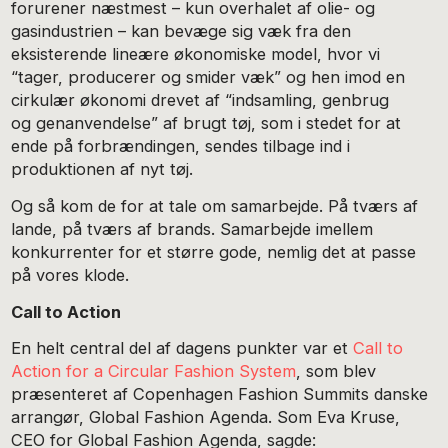
forurener næstmest – kun overhalet af olie- og
gasindustrien – kan bevæge sig væk fra den
eksisterende lineære økonomiske model, hvor vi
“tager, producerer og smider væk” og hen imod en
cirkulær økonomi drevet af “indsamling, genbrug
og genanvendelse” af brugt tøj, som i stedet for at
ende på forbrændingen, sendes tilbage ind i
produktionen af nyt tøj.
Og så kom de for at tale om samarbejde. På tværs af
lande, på tværs af brands. Samarbejde imellem
konkurrenter for et større gode, nemlig det at passe
på vores klode.
Call to Action
En helt central del af dagens punkter var et
Call to
Action for a Circular Fashion System
, som blev
præsenteret af Copenhagen Fashion Summits danske
arrangør, Global Fashion Agenda. Som Eva Kruse,
CEO for Global Fashion Agenda, sagde: