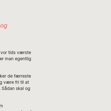
 og
 vor tids værste
ler man egentlig
sker de færreste
 være fri til at
i. Sådan skal og
om