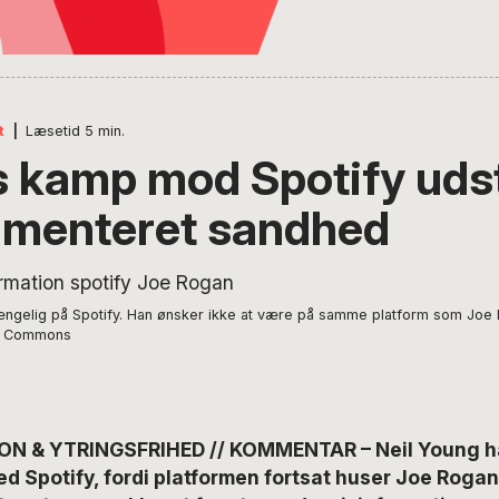
t
|
Læsetid
5
min.
 kamp mod Spotify udsti
gmenteret sandhed
ængelig på Spotify. Han ønsker ikke at være på samme platform som Joe 
ia Commons
N & YTRINGSFRIHED // KOMMENTAR – Neil Young ha
d Spotify, fordi platformen fortsat huser Joe Roga