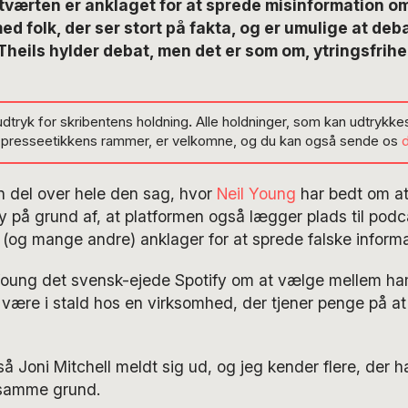
værten er anklaget for at sprede misinformation om
med folk, der ser stort på fakta, og er umulige at de
Theils hylder debat, men det er som om, ytringsfrihe
udtryk for skribentens holdning
.
Alle holdninger, som kan udtrykkes
g presseetikkens rammer, er velkomne, og du kan også sende os
n del over hele den sag, hvor
Neil Young
har bedt om at
ify på grund af, at platformen også lægger plads til po
 (og mange andre) anklager for at sprede falske inform
Young det svensk-ejede Spotify om at vælge mellem ha
e være i stald hos en virksomhed, der tjener penge på at
å Joni Mitchell meldt sig ud, og jeg kender flere, der 
samme grund.