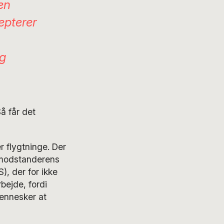
en
epterer
og
å får det
 flygtninge. Der
m modstanderens
, der for ikke
bejde, fordi
mennesker at