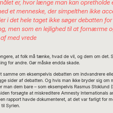
ålet er, hvor længe man kan opretholde 
ed et menneske, der simpelthen ikke acc
ler i det hele taget ikke søger debatten for
ng, men som en lejlighed til at fornærme 
af med vrede
ængere, at folk må tænke, hvad de vil, og dem om det. S
ning for andre. Gør måske endda skade.
t samme om eksempelvis debatten om indvandrere eller
egge sider af debatten. Og hvis man ikke bryder sig o
ber man dem bare – som eksempelvis Rasmus Stoklund (S)
den forsøgte at miskreditere Amnesty Internationals ar
 en rapport havde dokumenteret, at det var farligt for 
til Syrien.