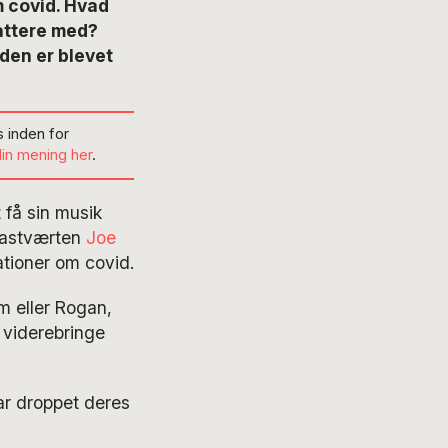
 covid. Hvad
battere med?
den er blevet
 inden for
din mening her
.
 få sin musik
dcastværten
Joe
ationer om covid.
m eller Rogan,
 viderebringe
har droppet deres