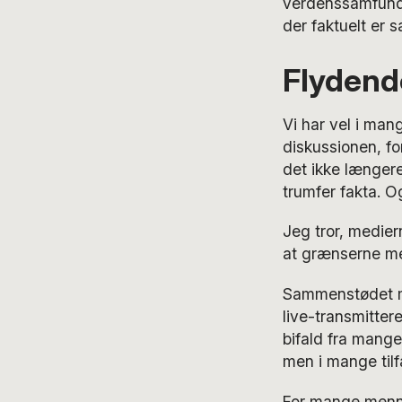
verdenssamfund 
der faktuelt er 
Flydend
Vi har vel i man
diskussionen, fo
det ikke længere
trumfer fakta. O
Jeg tror, mediern
at grænserne mel
Sammenstødet me
live-transmitter
bifald fra mange
men i mange til
For mange mennes