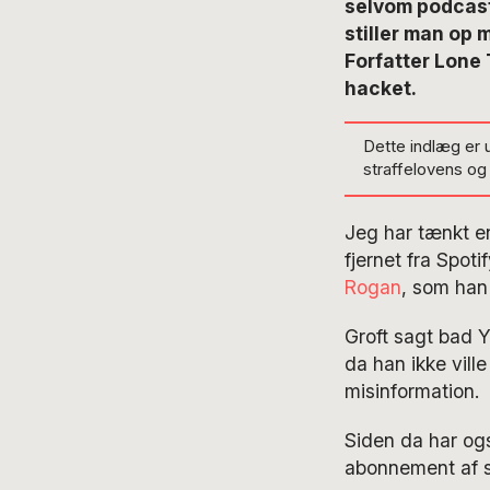
selvom podcast
stiller man op 
Forfatter Lone 
hacket.
Dette indlæg er 
straffelovens o
Jeg har tænkt e
fjernet fra Spot
Rogan
, som han
Groft sagt bad 
da han ikke vill
misinformation.
Siden da har ogs
abonnement af 