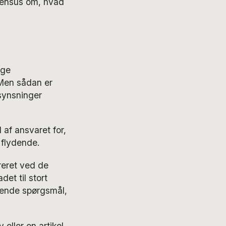
nsensus om, hvad
age
 Men sådan er
 synsninger
 af ansvaret for,
 flydende.
reret ved de
et til stort
arende spørgsmål,
ller en artikel.