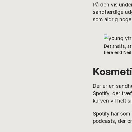
På den vis under
sandfærdige udg
som aldrig nogen
Det anslås, at
flere end Neil
Kosmeti
Der er en sandhe
Spotify, der træ
kurven vil helt 
Spotify har som 
podcasts, der om