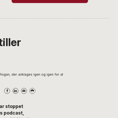
ller
Rogan, der anklages igen og igen for at
r stoppet
ns podcast,