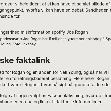
graver vi hele tiden, at vi kan have et samlet billede af
angspunkt, hvorfra vi kan have en debat. Sandheden e
sinde før.
 podcastvært Joe Rogan har 11 millioner lyttere per episode på Spo
 Young. Foto: Pixabay
ske faktalink
d for Rogan og en anden for Neil Young, og så har vi i
ffer en forretningsbaseret beslutning: Flere hører Roga
sikkert være i Rogans favør på sigt på grund af aldersde
følge af sagen valgt en Facebook-løsning, hvor de i fr
handler corona og linker til faktuelle informationer.