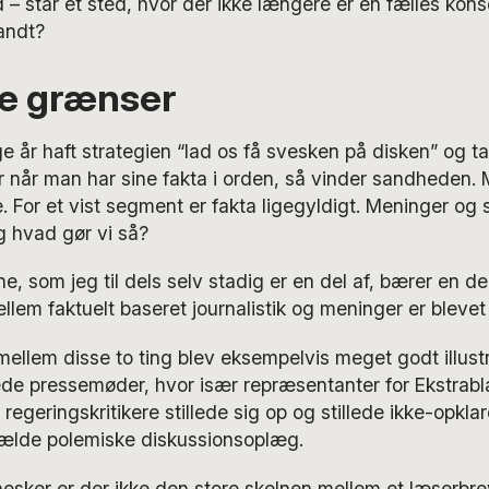
– står et sted, hvor der ikke længere er en fælles ko
sandt?
e grænser
ge år haft strategien “lad os få svesken på disken” og t
r når man har sine fakta i orden, så vinder sandheden.
. For et vist segment er fakta ligegyldigt. Meninger og
g hvad gør vi så?
e, som jeg til dels selv stadig er en del af, bærer en del
lem faktuelt baseret journalistik og meninger er blevet
llem disse to ting blev eksempelvis meget godt illust
ede pressemøder, hvor især repræsentanter for Ekstrablad
 regeringskritikere stillede sig op og stillede ikke-opkl
fælde polemiske diskussionsoplæg.
ker er der ikke den store skelnen mellem et læserbrev e