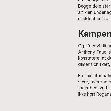
Begge dele står 
artiklen underl
sjældent er. Det
Kampen 
Og så er vi tilb
Anthony Fauci sp
konstatere, at de
dimension i det,
For misinformat
styre, hvordan d
tager hensyn til
ikke hørt Rogans