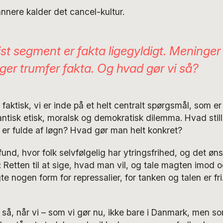
nere kalder det cancel-kultur.
vist segment er fakta ligegyldigt. Meninger
ger trumfer fakta. Og hvad gør vi så?
faktisk, vi er inde på et helt centralt spørgsmål, som er
ntisk etisk, moralsk og demokratisk dilemma. Hvad stil
 er fulde af løgn? Hvad gør man helt konkret?
fund, hvor folk selvfølgelig har ytringsfrihed, og det øn
: Retten til at sige, hvad man vil, og tale magten imod og
te nogen form for repressalier, for tanken og talen er fr
så, når vi – som vi gør nu, ikke bare i Danmark, men s