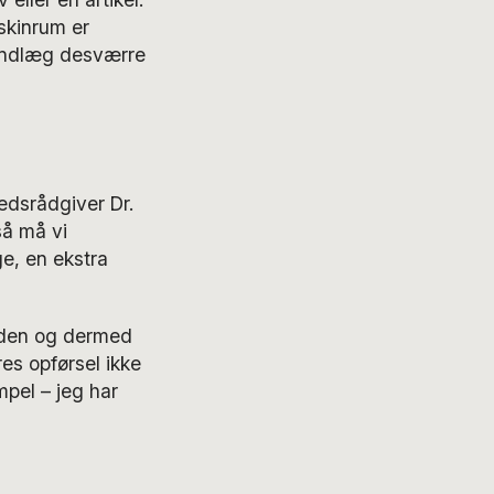
skinrum er
tindlæg desværre
edsrådgiver Dr.
så må vi
ge, en ekstra
eden og dermed
res opførsel ikke
mpel – jeg har