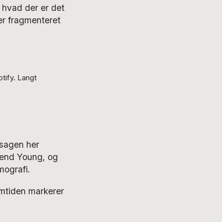
, hvad der er det
r fragmenteret
tify. Langt
 sagen her
n end Young, og
mografi.
emtiden markerer