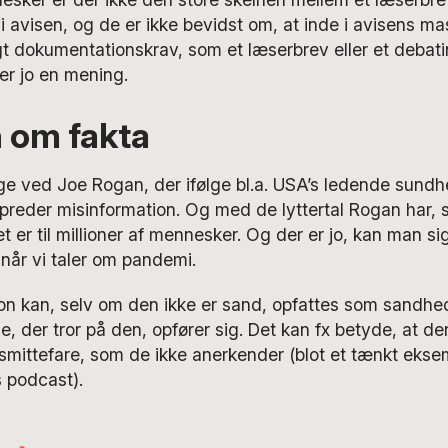
i avisen, og de er ikke bevidst om, at inde i avisens ma
agt dokumentationskrav, som et læserbrev eller et deba
 er jo en mening.
om fakta
age ved Joe Rogan, der ifølge bl.a. USA’s ledende sundh
reder misinformation. Og med de lyttertal Rogan har, 
t er til millioner af mennesker. Og der er jo, kan man si
 når vi taler om pandemi.
ion kan, selv om den ikke er sand, opfattes som sandh
e, der tror på den, opfører sig. Det kan fx betyde, at de
 smittefare, som de ikke anerkender (blot et tænkt ekse
 podcast).