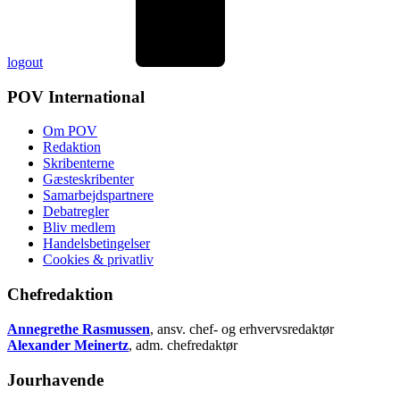
logout
POV International
Om POV
Redaktion
Skribenterne
Gæsteskribenter
Samarbejdspartnere
Debatregler
Bliv medlem
Handelsbetingelser
Cookies & privatliv
Chefredaktion
Annegrethe Rasmussen
, ansv. chef- og erhvervsredaktør
Alexander Meinertz
, adm. chefredaktør
Jourhavende