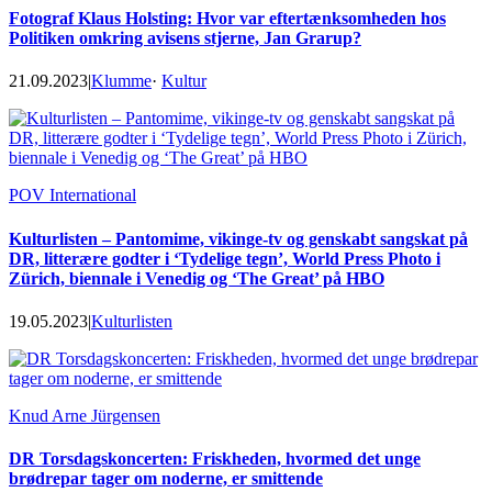
Fotograf Klaus Holsting: Hvor var eftertænksomheden hos
Politiken omkring avisens stjerne, Jan Grarup?
21.09.2023
|
Klumme
·
Kultur
POV International
Kulturlisten – Pantomime, vikinge-tv og genskabt sangskat på
DR, litterære godter i ‘Tydelige tegn’, World Press Photo i
Zürich, biennale i Venedig og ‘The Great’ på HBO
19.05.2023
|
Kulturlisten
Knud Arne Jürgensen
DR Torsdagskoncerten: Friskheden, hvormed det unge
brødrepar tager om noderne, er smittende