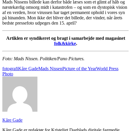
Mads Nissens billede kan derfor både læses som et glimt af håb og
næstekærlig omsorg midt i katastrofen – og som en dystopisk vision
af en verden, hvor virussen har taget permanent ophold i vores syn
på hinanden. Mon ikke det bliver det billede, der vinder, når årets
bedste pressefoto udpeges den 15. april?
Artiklen er syndikeret og bragt i samarbejde med magasinet
folk&kirke
.
Foto: Mads Nissen. Politiken/Pano Pictures.
fotografi
Kåre Gade
Mads Nissen
Picture of the Year
World Press
Photo
Kåre Gade
Kåre Gade er redaktør for Kristeligt Dagblads digitale fagmedie