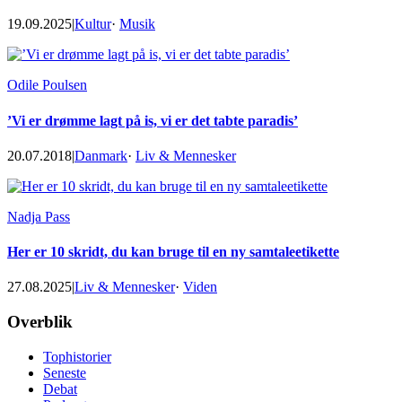
19.09.2025
|
Kultur
·
Musik
Odile Poulsen
’Vi er drømme lagt på is, vi er det tabte paradis’
20.07.2018
|
Danmark
·
Liv & Mennesker
Nadja Pass
Her er 10 skridt, du kan bruge til en ny samtaleetikette
27.08.2025
|
Liv & Mennesker
·
Viden
Footer
Overblik
Tophistorier
Seneste
Debat