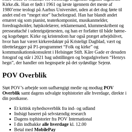
Kirke.dk. Han er født i 1961 og læste igennem det meste af
1980’erne teologi på Aarhus Universitet, uden at det dog førte til
andet end en “meget stor” bachelorgrad. Han har blandt andet
ernæret sig som pianist, teaterkomponist, musikanmelder,
foredragsholder, højskolelærer, reklamemand, klummeskribent og
presseattaché i udenrigstjenesten, og han er forfatter til både børne-
og kogebøger. Kirke og kristendom har også præget arbejdslivet,
hvor han har været kirkeredaktør på Kristeligt Dagblad, vært og
tilrettelægger på P1-programmet “Folk og kirke” og
kommunikationskonsulent i Helsingør Stift. Kåre Gade er desuden
fotograf og står i 2021 bag udstillingen og bogudgivelsen “Henrys
hegn”, der handler om hegnspæle på det sydøstlige Sejerø.
POV Overblik
Støt POV’s arbejde som uafhængigt medie og modtag
POV
Overblik
samt dagens udvalgte tophistorier alle hverdage, direkte i
din postkasse.
Et kritisk nyhedsoverblik fra ind- og udland
Indsigt baseret på selvstændig research
Dagens tophistorier fra POV International
I din indbakke
alle hverdage
kl. 12.00
Betal med
MobilePay