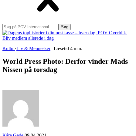
Søg
på
POV
International
Kultur
·
Liv & Mennesker
|
Læsetid
4
min.
World Press Photo: Derfor vinder Mads
Nissen på torsdag
Kåre Gade
09.04.2021