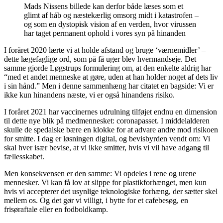
Mads Nissens billede kan derfor både læses som et
glimt af håb og næstekærlig omsorg midt i katastrofen –
og som en dystopisk vision af en verden, hvor virussen
har taget permanent ophold i vores syn på hinanden
I foråret 2020 lærte vi at holde afstand og bruge ‘værnemidler’ –
dette lægefaglige ord, som på få uger blev hvermandseje. Det
samme gjorde Løgstrups formulering om, at den enkelte aldrig har
“med et andet menneske at gøre, uden at han holder noget af dets liv
i sin hånd.” Men i denne sammenhæng har citatet en bagside: Vi er
ikke kun hinandens næste, vi er også hinandens risiko.
I foråret 2021 har vaccinernes udrulning tilføjet endnu en dimension
til dette nye blik på medmennesket: coronapasset. I middelalderen
skulle de spedalske bære en klokke for at advare andre mod risikoen
for smitte. I dag er løsningen digital, og bevisbyrden vendt om: Vi
skal hver især bevise, at vi ikke smitter, hvis vi vil have adgang til
fællesskabet.
Men konsekvensen er den samme: Vi opdeles i rene og urene
mennesker. Vi kan få lov at slippe for plastikforhænget, men kun
hvis vi accepterer det usynlige teknologiske forhæng, der sætter skel
mellem os. Og det gør vi villigt, i bytte for et cafebesøg, en
frisøraftale eller en fodboldkamp.