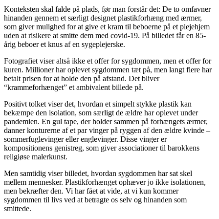
Konteksten skal falde på plads, før man forstår det: De to omfavner
hinanden gennem et særligt designet plastikforhæng med ærmer,
som giver mulighed for at give et kram til beboerne på et plejehjem
uden at risikere at smitte dem med covid-19. På billedet får en 85-
årig beboer et knus af en sygeplejerske.
Fotografiet viser altså ikke et offer for sygdommen, men et offer for
kuren. Millioner har oplevet sygdommen tæt på, men langt flere har
betalt prisen for at holde den på afstand. Det bliver
“krammeforhænget” et ambivalent billede på.
Positivt tolket viser det, hvordan et simpelt stykke plastik kan
bekæmpe den isolation, som særligt de ældre har oplevet under
pandemien. En gul tape, der holder sammen på forhængets ærmer,
danner konturerne af et par vinger på ryggen af den ældre kvinde –
sommerfuglevinger eller englevinger. Disse vinger er
kompositionens genistreg, som giver associationer til barokkens
religiøse malerkunst.
Men samtidig viser billedet, hvordan sygdommen har sat skel
mellem mennesker. Plastikforhænget ophæver jo ikke isolationen,
men bekræfter den. Vi har fået at vide, at vi kun kommer
sygdommen til livs ved at betragte os selv og hinanden som
smittede.