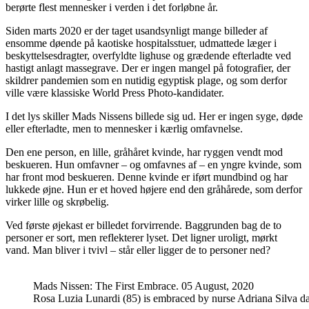
berørte flest mennesker i verden i det forløbne år.
Siden marts 2020 er der taget usandsynligt mange billeder af
ensomme døende på kaotiske hospitalsstuer, udmattede læger i
beskyttelsesdragter, overfyldte lighuse og grædende efterladte ved
hastigt anlagt massegrave. Der er ingen mangel på fotografier, der
skildrer pandemien som en nutidig egyptisk plage, og som derfor
ville være klassiske World Press Photo-kandidater.
I det lys skiller Mads Nissens billede sig ud. Her er ingen syge, døde
eller efterladte, men to mennesker i kærlig omfavnelse.
Den ene person, en lille, gråhåret kvinde, har ryggen vendt mod
beskueren. Hun omfavner – og omfavnes af – en yngre kvinde, som
har front mod beskueren. Denne kvinde er iført mundbind og har
lukkede øjne. Hun er et hoved højere end den gråhårede, som derfor
virker lille og skrøbelig.
Ved første øjekast er billedet forvirrende. Baggrunden bag de to
personer er sort, men reflekterer lyset. Det ligner uroligt, mørkt
vand. Man bliver i tvivl – står eller ligger de to personer ned?
Mads Nissen: The First Embrace. 05 August, 2020
Rosa Luzia Lunardi (85) is embraced by nurse Adriana Silva d