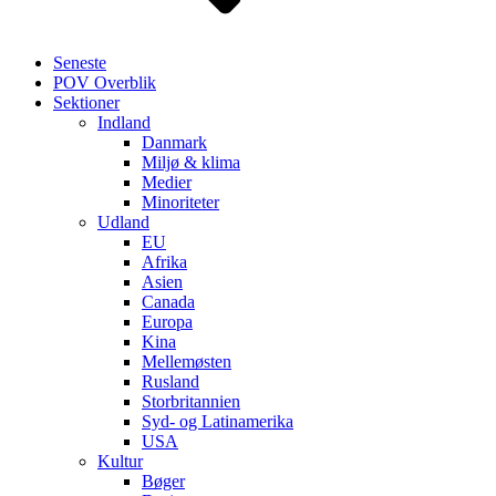
Seneste
POV Overblik
Sektioner
Indland
Danmark
Miljø & klima
Medier
Minoriteter
Udland
EU
Afrika
Asien
Canada
Europa
Kina
Mellemøsten
Rusland
Storbritannien
Syd- og Latinamerika
USA
Kultur
Bøger