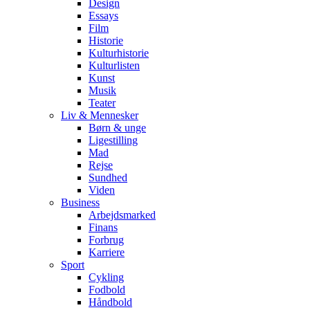
Design
Essays
Film
Historie
Kulturhistorie
Kulturlisten
Kunst
Musik
Teater
Liv & Mennesker
Børn & unge
Ligestilling
Mad
Rejse
Sundhed
Viden
Business
Arbejdsmarked
Finans
Forbrug
Karriere
Sport
Cykling
Fodbold
Håndbold