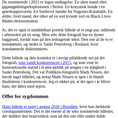
De nominerede i 2021 er ingen undtagelse: En såret mand efter
gigantgødningseksplosionen i Beirut. En kenyansk bonde i en
græshoppesværm. En fordrevet familie fra Nagorno-Karabakh. En
ældre, hvid mand, der råber ad en sort kvinde ved en Black Lives
Matter-demonstration.
Jo, der er også et umiddelbart poetisk billede af et ungt par, siddende
i aftensolen på en seng. Men selv dette fotografi har en dyster
baggrund, forstår man på den ledsagende tekst: Den ene af de to er
transkønnet, og stedet er Sankt Petersborg i Rusland, hvor
transkønnede diskrimineres.
Dette billede og dets kontekst er i øvrigt påfaldende tæt på det
fotografi,
som vandt konkurrencen i 2015
, og som viste to
homoseksuelle mænd i et ømt øjeblik på sengen i en lejlighed i
Sankt Petersborg. Det var Politiken-fotografen Mads Nissen, der
havde taget billedet, og netop Mads Nissen er igen i år blandt
finalisterne i konkurrencen. Jeg er sikker på, at det igen i år bliver
ham, der løber med sejren.
Offer for sygdommen
Hans billede er taget i august 2020 i Brasilien
, hvor han dækkede
coronapandemien. Det er det eneste af de seks nominerede billeder,
der skildrer den begivenhed, som på den ene eller anden måde