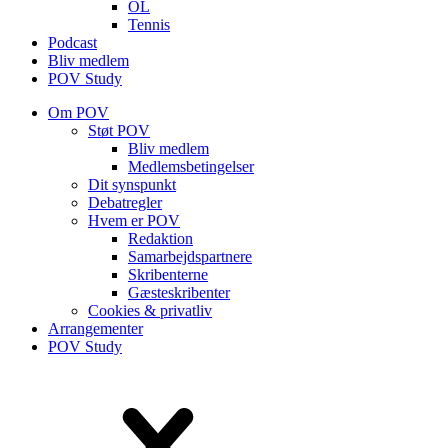
OL
Tennis
Podcast
Bliv medlem
POV Study
Om POV
Støt POV
Bliv medlem
Medlems­betingelser
Dit synspunkt
Debatregler
Hvem er POV
Redaktion
Samarbejdspartnere
Skribenterne
Gæsteskribenter
Cookies & privatliv
Arrangementer
POV Study