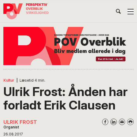
Gå
Skip
Gå
Head
direkte
til
direkte
til
indhold
til
Højr
primær
footer
Søg
på
navigation
POV
International
Kultur
|
Læsetid
4
min.
Ulrik Frost: Ånden har
forladt Erik Clausen
ULRIK FROST
Organist
26.08.2017