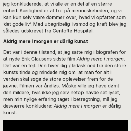
jeg konkluderede, at vi alle er en del af en større
enhed. Kærlighed er at tro på menneskeheden, og vi
kan kun selv være dommer over, hvad vi opfatter som
‘det gode liv’. Med ubegribelig livsmod og kraft blev jeg
således udskrevet fra Gentofte Hospital.
Aldrig mere i morgen er dårlig kunst
Det var i denne tilstand, at jeg satte mig i biografen for
at nyde Erik Clausens sidste film
Aldrig mere i morgen
.
Det var en fejl. Den hiver dig pladask ned fra den store
kunsts tinde og mindede mig om, at man for alt i
verden skal søge de store oplevelser frem for de
jævne. Filmen var åndløs. Måske ville jeg have dømt
den mildere, hvis ikke jeg selv netop havde set lyset,
men min nylige erfaring taget i betragtning, må jeg
desværre konkludere:
Aldrig mere i morgen
er dårlig
kunst.