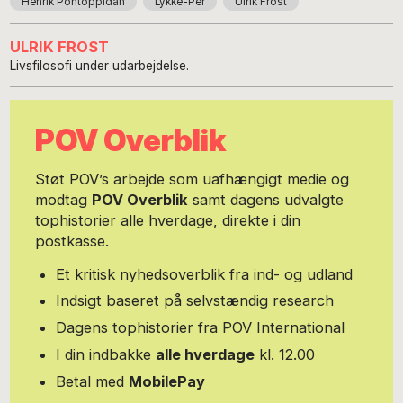
Henrik Pontoppidan
Lykke-Per
Ulrik Frost
ULRIK FROST
Livsfilosofi under udarbejdelse.
POV Overblik
Støt POV’s arbejde som uafhængigt medie og
modtag
POV Overblik
samt dagens udvalgte
tophistorier alle hverdage, direkte i din
postkasse.
Et kritisk nyhedsoverblik fra ind- og udland
Indsigt baseret på selvstændig research
Dagens tophistorier fra POV International
I din indbakke
alle hverdage
kl. 12.00
Betal med
MobilePay