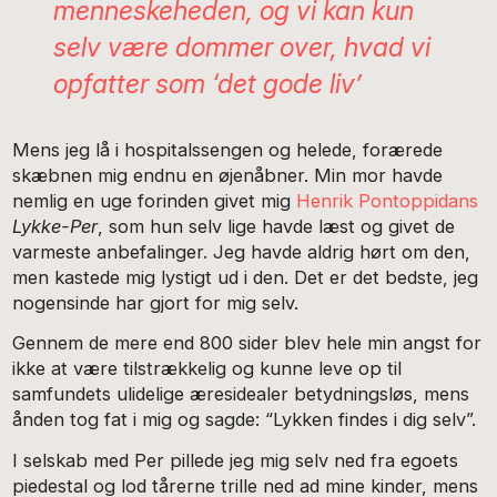
menneskeheden, og vi kan kun
selv være dommer over, hvad vi
opfatter som ‘det gode liv’
Mens jeg lå i hospitalssengen og helede, forærede
skæbnen mig endnu en øjenåbner. Min mor havde
nemlig en uge forinden givet mig
Henrik Pontoppidans
Lykke-Per
, som hun selv lige havde læst og givet de
varmeste anbefalinger. Jeg havde aldrig hørt om den,
men kastede mig lystigt ud i den. Det er det bedste, jeg
nogensinde har gjort for mig selv.
Gennem de mere end 800 sider blev hele min angst for
ikke at være tilstrækkelig og kunne leve op til
samfundets ulidelige æresidealer betydningsløs, mens
ånden tog fat i mig og sagde: “Lykken findes i dig selv”.
I selskab med Per pillede jeg mig selv ned fra egoets
piedestal og lod tårerne trille ned ad mine kinder, mens