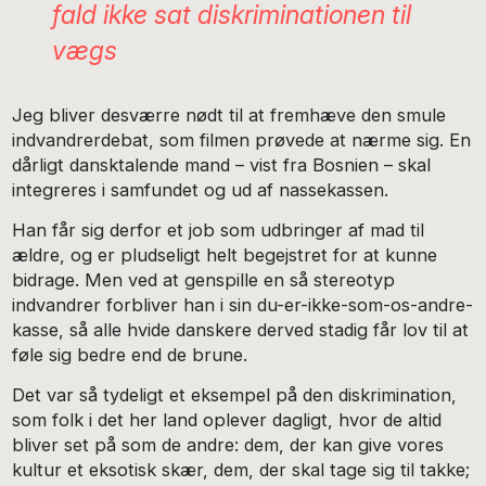
fald ikke sat diskriminationen til
vægs
Jeg bliver desværre nødt til at fremhæve den smule
indvandrerdebat, som filmen prøvede at nærme sig. En
dårligt dansktalende mand – vist fra Bosnien – skal
integreres i samfundet og ud af nassekassen.
Han får sig derfor et job som udbringer af mad til
ældre, og er pludseligt helt begejstret for at kunne
bidrage. Men ved at genspille en så stereotyp
indvandrer forbliver han i sin du-er-ikke-som-os-andre-
kasse, så alle hvide danskere derved stadig får lov til at
føle sig bedre end de brune.
Det var så tydeligt et eksempel på den diskrimination,
som folk i det her land oplever dagligt, hvor de altid
bliver set på som de andre: dem, der kan give vores
kultur et eksotisk skær, dem, der skal tage sig til takke;