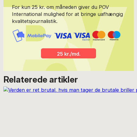
For kun 25 kr. om måneden giver du POV
International mulighed for at bringe uafhængig
kvalitetsjournalistik.
25 kr./md.
Relaterede artikler