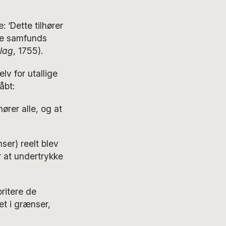
 ‘Dette tilhører
ile samfunds
lag
, 1755).
lv for utallige
åbt:
hører alle, og at
er) reelt blev
r at undertrykke
oritere de
et i grænser,