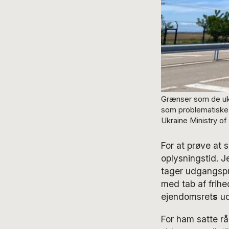
Grænser som de uk
som problematiske, 
Ukraine Ministry o
For at prøve at 
oplysningstid. J
tager udgangspu
med tab af frihe
ejendomsret
s
ud
For ham satte rå