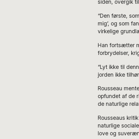
siden, overgik t
“Den første, som
mig’, og som fand
virkelige grundl
Han fortsætter m
forbrydelser, k
“Lyt ikke til den
jorden ikke tilhø
Rousseau mente, 
opfundet af de r
de naturlige rel
Rousseaus kritik
naturlige social
love og suveræni