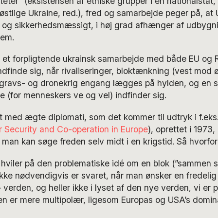
teter” (eksistensen af etniske grupper i en nationalstat, 
 østlige Ukraine, red.), fred og samarbejde peger på, at 
og sikkerhedsmæssigt, i høj grad afhænger af udbygni
tem.
på et forpligtende ukrainsk samarbejde med både EU og 
ndfinde sig, når rivaliseringer, bloktænkning (vest mod 
egravs- og dronekrig engang lægges på hylden, og en 
e (for menneskers ve og vel) indfinder sig.
t med ægte diplomati, som det kommer til udtryk i f.ek
r Security and Co-operation in Europe
), oprettet i 1973
t man kan søge freden selv midt i en krigstid. Så hvorfor
 hviler på den problematiske idé om en blok (”sammen st
ikke nødvendigvis er svaret, når man ønsker en fredelig
 verden, og heller ikke i lyset af den nye verden, vi er p
n er mere multipolær, ligesom Europas og USA’s dominan