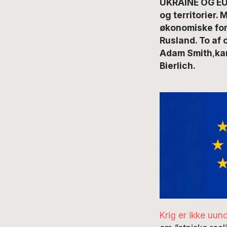
UKRAINE OG EU 
og territorier. 
økonomiske for
Rusland. To af
Adam Smith
,
ka
Bierlich.
Krig er ikke uun