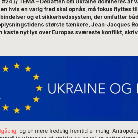
#24 // TEMA – Debatten om Ukraine domineres af vå
Men hvis en varig fred skal opnås, må fokus flyttes t
bindelser og et sikkerhedssystem, der omfatter bå
 oplysningstidens største tænkere, Jean-Jacques R
n kaste nyt lys over Europas sværeste konflikt, skri
dgåelig
, og en mere fredelig fremtid er mulig. Antropolo