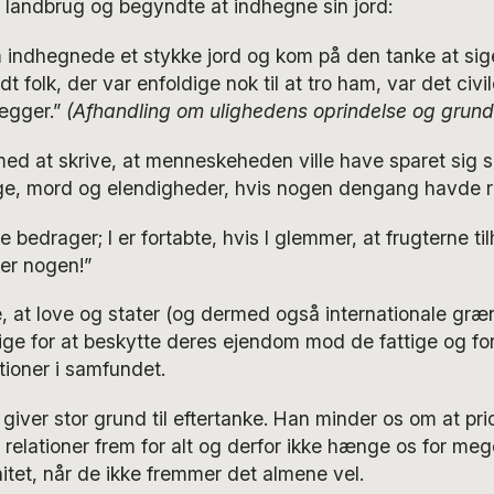
il landbrug og begyndte at indhegne sin jord:
 indhegnede et stykke jord og kom på den tanke at sige:
t folk, der var enfoldige nok til at tro ham, var det civ
ægger.”
(Afhandling om ulighedens oprindelse og grund
ed at skrive, at menneskeheden ville have sparet sig se
rige, mord og elendigheder, hvis nogen dengang havde r
ne bedrager; I er fortabte, hvis I glemmer, at frugterne til
rer nogen!”
at love og stater (og dermed også internationale græns
ige for at beskytte deres ejendom mod de fattige og fo
ationer i samfundet.
 giver stor grund til eftertanke. Han minder os om at pri
e relationer frem for alt og derfor ikke hænge os for meg
tet, når de ikke fremmer det almene vel.