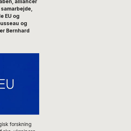
ben, alliancer
il samarbejde,
de EU og
ousseau
og
ver Bernhard
gisk forskning