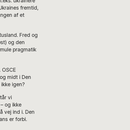
f.eks. ukrainere
Ukraines fremtid,
ngen af et
Rusland. Fred og
øst) og den
smule pragmatik
s. OSCE
, og midt i Den
 ikke igen?
år vi
 – og ikke
å vej ind i. Den
s er forbi.