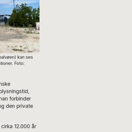
alvøen) kan ses
ioner. Foto:
anske
lysningstid,
han forbinder
og den private
 cirka 12.000 år