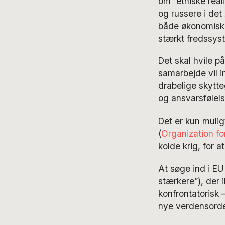
om ”etniske reali
og russere i det
både økonomisk 
stærkt fredssys
Det skal hvile 
samarbejde vil i
drabelige skytt
og ansvarsfølels
Det er kun mulig
(
Organization fo
kolde krig, for a
At søge ind i EU
stærkere”), der 
konfrontatorisk –
nye verdensorde