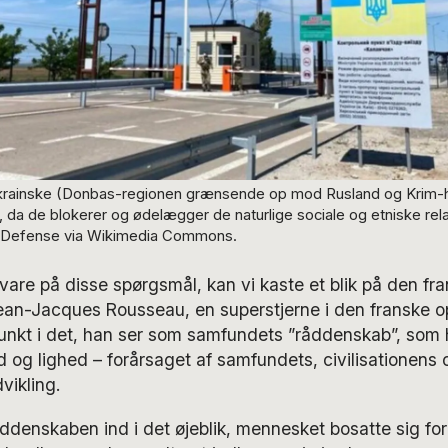
rainske (Donbas-regionen grænsende op mod Rusland og Krim-h
da de blokerer og ødelægger de naturlige sociale og etniske relat
f Defense via Wikimedia Commons.
svare på disse spørgsmål, kan vi kaste et blik på den fr
ean-Jacques Rousseau, en superstjerne i den franske op
nkt i det, han ser som samfundets ”råddenskab”, som 
d og lighed – forårsaget af samfundets, civilisationens 
vikling.
ddenskaben ind i det øjeblik, mennesket bosatte sig for