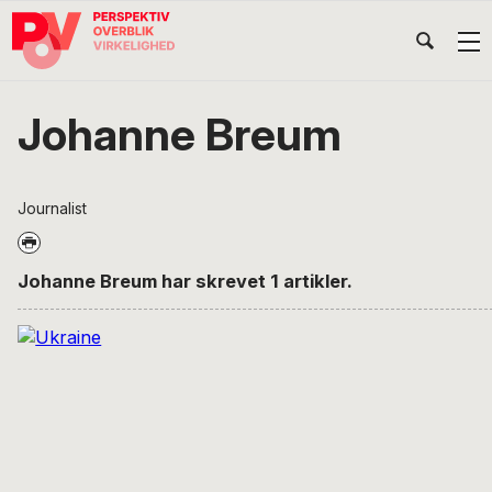
Gå
Skip
Gå
Head
direkte
til
direkte
til
indhold
til
Højr
primær
footer
Søg
på
navigation
Johanne Breum
POV
International
Journalist
Johanne Breum har skrevet 1 artikler.