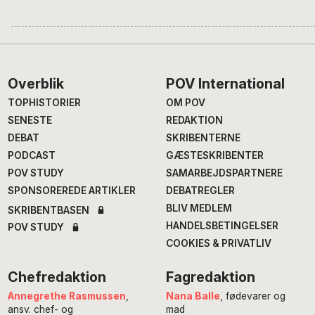
Footer
Overblik
POV International
TOPHISTORIER
OM POV
SENESTE
REDAKTION
DEBAT
SKRIBENTERNE
PODCAST
GÆSTESKRIBENTER
POV STUDY
SAMARBEJDSPARTNERE
SPONSOREREDE ARTIKLER
DEBATREGLER
BLIV MEDLEM
SKRIBENTBASEN
HANDELSBETINGELSER
POV STUDY
COOKIES & PRIVATLIV
Chefredaktion
Fagredaktion
Annegrethe Rasmussen
,
Nana Balle
, fødevarer og
ansv. chef- og
mad