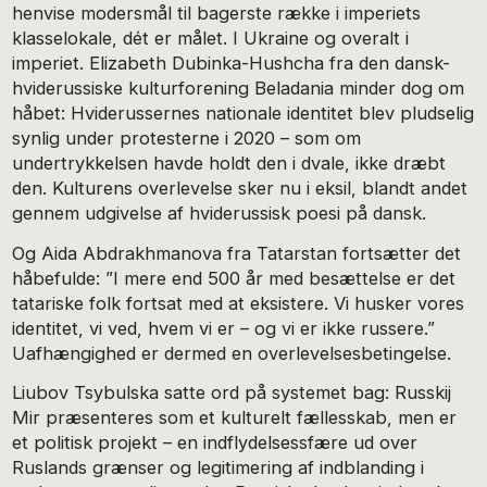
henvise modersmål til bagerste række i imperiets
klasselokale, dét er målet. I Ukraine og overalt i
imperiet. Elizabeth Dubinka-Hushcha fra den dansk-
hviderussiske kulturforening Beladania minder dog om
håbet: Hviderussernes nationale identitet blev pludselig
synlig under protesterne i 2020 – som om
undertrykkelsen havde holdt den i dvale, ikke dræbt
den. Kulturens overlevelse sker nu i eksil, blandt andet
gennem udgivelse af hviderussisk poesi på dansk.
Og Aida Abdrakhmanova fra Tatarstan fortsætter det
håbefulde: ”I mere end 500 år med besættelse er det
tatariske folk fortsat med at eksistere. Vi husker vores
identitet, vi ved, hvem vi er – og vi er ikke russere.”
Uafhængighed er dermed en overlevelsesbetingelse.
Liubov Tsybulska satte ord på systemet bag: Russkij
Mir præsenteres som et kulturelt fællesskab, men er
et politisk projekt – en indflydelsessfære ud over
Ruslands grænser og legitimering af indblanding i