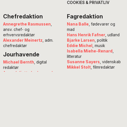
COOKIES & PRIVATLIV
Chefredaktion
Fagredaktion
Annegrethe Rasmussen
,
Nana Balle
, fødevarer og
ansv. chef- og
mad
erhvervsredaktør
Hans Henrik Fafner
, udland
Alexander Meinertz
, adm.
Bjarke Larsen
, politik
chefredaktør
Eddie Michel
, musik
Isabella Miehe-Renard
,
Jourhavende
litteratur
Susanne Sayers
, videnskab
Michael Bernth
, digital
Mikkel Stolt
, filmredaktør
redaktør
Anne Juliette Ladegaard
,
redaktionschef
Copyright © 2026 · POV International