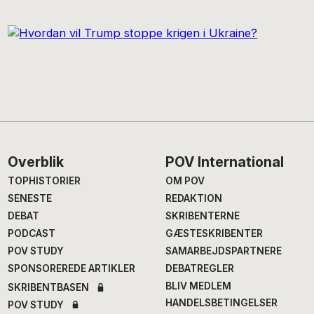
Footer
Overblik
POV International
TOPHISTORIER
OM POV
SENESTE
REDAKTION
DEBAT
SKRIBENTERNE
PODCAST
GÆSTESKRIBENTER
POV STUDY
SAMARBEJDSPARTNERE
SPONSOREREDE ARTIKLER
DEBATREGLER
BLIV MEDLEM
SKRIBENTBASEN
HANDELSBETINGELSER
POV STUDY