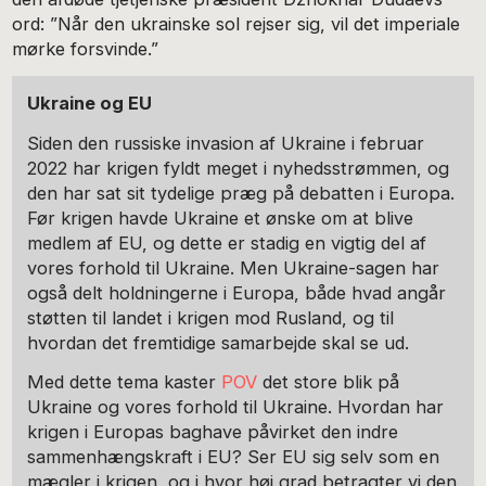
ord: ”Når den ukrainske sol rejser sig, vil det imperiale
mørke forsvinde.”
Ukraine og EU
Siden den russiske invasion af Ukraine i februar
2022 har krigen fyldt meget i nyhedsstrømmen, og
den har sat sit tydelige præg på debatten i Europa.
Før krigen havde Ukraine et ønske om at blive
medlem af EU, og dette er stadig en vigtig del af
vores forhold til Ukraine. Men Ukraine-sagen har
også delt holdningerne i Europa, både hvad angår
støtten til landet i krigen mod Rusland, og til
hvordan det fremtidige samarbejde skal se ud.
Med dette tema kaster
POV
det store blik på
Ukraine og vores forhold til Ukraine. Hvordan har
krigen i Europas baghave påvirket den indre
sammenhængskraft i EU? Ser EU sig selv som en
mægler i krigen, og i hvor høj grad betragter vi den