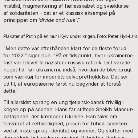
mistillid, fragmentering af fællesskabet og svækkelse
af solidariteten – det er et klassisk eksempel på
princippet om
’divide and rule’
.”
Plakater af Putin på en mur i Kyiv under krigen. Foto: Peter Hyll-Lar
”Men dette var efterhånden klart for de fleste forud
for 2022,” siger hun. ”På et tidspunkt, hvor ukrainerne
fast var blevet til nazister i russisk retorik. Det varede
noget tid, før ukrainerne indså, hvordan de blev brugt
som værktøj for imperiets selvopretholdelse. Det ser
ud til, at europæerne først nu begynder at forstå
dette.”
Til allersidst sprang en ung tjetjensk-dansk frivillig i
krigen op på scenen. Hans far stiftede Sheikh Mansur-
bataljonen, der kæmper i Ukraine. Han taler om
fraværet af retfærdighed, prisen for frihed, smerten
ved at miste sprog, identitet og venner. Og slutter med
den afdøde tjetjenske præsident Dzhokhar Dudaevs