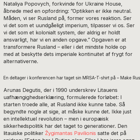
Nataliya Popovych, forkvinde for Ukraine House,
åbnede med en opfordring: ”Optikken er ikke neutral.
Måden, vi ser Rusland på, former vores reaktion. Ser
vi det som et uundgåeligt imperium, tilpasser vi os. Ser
vi det som et kolonialt system, der aldrig er holdt
ansvarligt, har vi en anden opgave.” Opgaven er at
transformere Rusland – eller i det mindste holde op
med at beskytte dets imperiale kontinuitet af frygt for
alternativerne.
En deltager i konferencen har taget sin MRSA-T-shirt på – Make Russ
Arunas Degutis, der i 1990 underskrev Litauens
uafhængighedserklæring, formulerede forløbet: I
starten troede alle, at Rusland ikke kunne tabe. Så
begyndte nogle at sige, at måske kunne det. Ikke just
en intellektuel revolution – men i europæisk
sikkerhedspolitik har det taget to generationer. Den
litauiske politiker
Žygimantas Pavilionis
satte det på