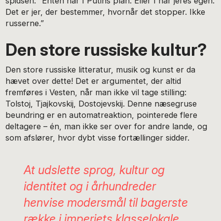
spidsen: ”Enten har I Putins plan. Eller I har jeres egen.
Det er jer, der bestemmer, hvornår det stopper. Ikke
russerne.”
Den store russiske kultur?
Den store russiske litteratur, musik og kunst er da
hævet over dette! Det er argumentet, der altid
fremføres i Vesten, når man ikke vil tage stilling:
Tolstoj, Tjajkovskij, Dostojevskij. Denne næsegruse
beundring er en automatreaktion, pointerede flere
deltagere – én, man ikke ser over for andre lande, og
som afslører, hvor dybt visse fortællinger sidder.
At udslette sprog, kultur og
identitet og i århundreder
henvise modersmål til bagerste
række i imperiets klasselokale,