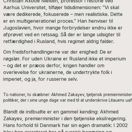
Christian Axboe Nielsen, professor i historie ved
Aarhus Universitet, tilføjer tidsdimensionen: ”Vi skal
være dedikerede, fokuserede – men realistiske. Dette
er en multigenerationel proces.” Han henviser til
Jugoslavien, hvor mange forbrydelser endnu ikke er
afprøvet ved en retssag. Så der er lange udsigter til
retfærdighed i Rusland, hvis regimet aldrig falder.
Om fredsforhandlingerne var der enighed: De er
røgslør. For uden Ukraine er Rusland ikke et imperium
– og det er præcis derfor, krigen handler om
overlevelse for ukrainerne, de undertrykte folk i
imperiet, og ja, for russerne selv.
To nationer, to skæbner: Akhmed Zakayev, tjetjensk premierminister i
politiker, der i sine unge dage var med til at underskrive Litauens 
Blandt de indbudte er en gammel kending: Akhmed
Zakayev, premierminister i den tjetjenske eksilregering.
Hans forhold til Danmark har sin egen dramatik: I 2002
blev han arresteret her på russisk begæring og