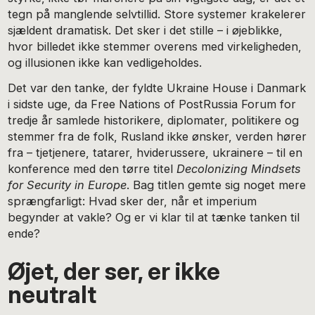
tegn på manglende selvtillid. Store systemer krakelerer
sjældent dramatisk. Det sker i det stille – i øjeblikke,
hvor billedet ikke stemmer overens med virkeligheden,
og illusionen ikke kan vedligeholdes.
Det var den tanke, der fyldte Ukraine House i Danmark
i sidste uge, da Free Nations of PostRussia Forum for
tredje år samlede historikere, diplomater, politikere og
stemmer fra de folk, Rusland ikke ønsker, verden hører
fra – tjetjenere, tatarer, hviderussere, ukrainere – til en
konference med den tørre titel
Decolonizing Mindsets
for Security in Europe
. Bag titlen gemte sig noget mere
sprængfarligt: Hvad sker der, når et imperium
begynder at vakle? Og er vi klar til at tænke tanken til
ende?
Øjet, der ser, er ikke
neutralt