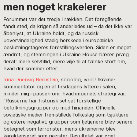
men noget krakelerer
Forummet var det tredje i rækken. Det foregående
fandt sted, da krigen så anderledes ud – da det ikke var
åbenlyst, at Ukraine holdt, og da russisk
uovervindelighed stadig herskede i europæiske
beslutningstageres forestillingsverden. Siden er meget
ændret, og stemningen i Ukraine House bærer præg
deraf: mere selvtillid, mere vilje til at tænke stort om,
hvad der kommer efter.
Irina Doensig Bernstein
, sociolog, ivrig Ukraine-
kommentator og en af tirsdagens lyttere i salen,
minder mig i pausen om, hvad imperiets strategi var:
”Russerne har historisk set sat forskellige
befolkningsgrupper op mod hinanden. Officielle
sovjetiske medier fremstillede folkeslag som tsjuktjere
og estere negativt; grupper som tjetjenere blev senere
betegnet som terrorister, mens ukrainerne blev
karakteriseret som nazister. Resultatet var øget