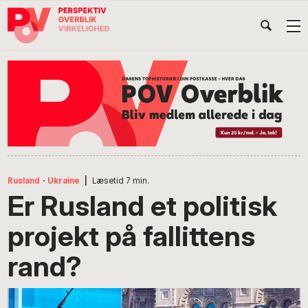
Gå
Skip
Gå
Head
direkte
til
direkte
til
indhold
til
Højr
primær
footer
Søg
på
navigation
POV
International
Rusland
·
Ukraine
|
Læsetid
7
min.
Er Rusland et politisk
projekt på fallittens
rand?