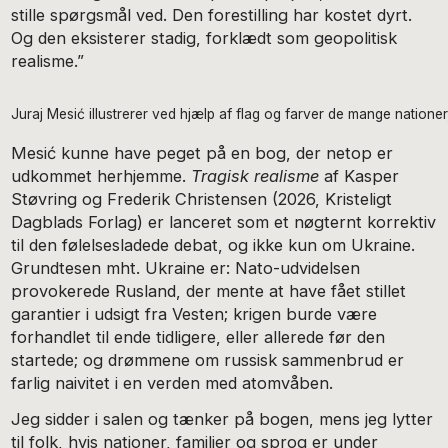
stille spørgsmål ved. Den forestilling har kostet dyrt.
Og den eksisterer stadig, forklædt som geopolitisk
realisme.”
Juraj Mesić illustrerer ved hjælp af flag og farver de mange nationer
Mesić kunne have peget på en bog, der netop er
udkommet herhjemme.
Tragisk realisme
af Kasper
Støvring og Frederik Christensen (2026, Kristeligt
Dagblads Forlag) er lanceret som et nøgternt korrektiv
til den følelsesladede debat, og ikke kun om Ukraine.
Grundtesen mht. Ukraine er: Nato-udvidelsen
provokerede Rusland, der mente at have fået stillet
garantier i udsigt fra Vesten; krigen burde være
forhandlet til ende tidligere, eller allerede før den
startede; og drømmene om russisk sammenbrud er
farlig naivitet i en verden med atomvåben.
Jeg sidder i salen og tænker på bogen, mens jeg lytter
til folk, hvis nationer, familier og sprog er under