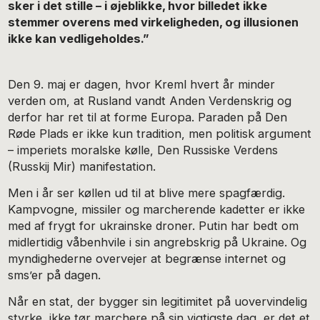
sker i det stille – i øjeblikke, hvor billedet ikke
stemmer overens med virkeligheden, og illusionen
ikke kan vedligeholdes.”
Den 9. maj er dagen, hvor Kreml hvert år minder
verden om, at Rusland vandt Anden Verdenskrig og
derfor har ret til at forme Europa. Paraden på Den
Røde Plads er ikke kun tradition, men politisk argument
– imperiets moralske kølle, Den Russiske Verdens
(Russkij Mir) manifestation.
Men i år ser køllen ud til at blive mere spagfærdig.
Kampvogne, missiler og marcherende kadetter er ikke
med af frygt for ukrainske droner. Putin har bedt om
midlertidig våbenhvile i sin angrebskrig på Ukraine. Og
myndighederne overvejer at begrænse internet og
sms’er på dagen.
Når en stat, der bygger sin legitimitet på uovervindelig
styrke, ikke tør marchere på sin vigtigste dag, er det et