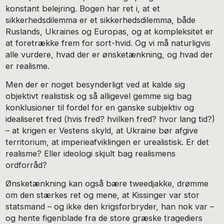
konstant belejring. Bogen har ret i, at et
sikkerhedsdilemma er et sikkerhedsdilemma, både
Ruslands, Ukraines og Europas, og at kompleksitet er
at foretrække frem for sort-hvid. Og vi må naturligvis
alle vurdere, hvad der er ønsketænkning, og hvad der
er realisme.
Men der er noget besynderligt ved at kalde sig
objektivt realistisk og så alligevel gemme sig bag
konklusioner til fordel for en ganske subjektiv og
idealiseret fred (hvis fred? hvilken fred? hvor lang tid?)
– at krigen er Vestens skyld, at Ukraine bør afgive
territorium, at imperieafviklingen er urealistisk. Er det
realisme? Eller ideologi skjult bag realismens
ordforråd?
Ønsketænkning kan også bære tweedjakke, drømme
om den stærkes ret og mene, at Kissinger var stor
statsmand – og ikke den krigsforbryder, han nok var –
og hente figenblade fra de store græske tragediers