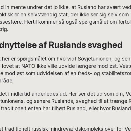
d in mente undrer det jo ikke, at Rusland har svært ved
aktisk er en selvstændig stat, der ikke ser sig selv som 
essesfære. Hertil kommer så også spørgsmålet om fortol
rig.
dnyttelse af Ruslands svaghed
her er spørgsmålet om hvorvidt Sovjetunionen, og sen
v lovet at NATO ikke ville udvide længere mod øst. Vest
 mod øst som udvidelsen af en freds- og stabilitetszone
mråde.
et imidlertid anderledes ud. Her ser det ud som om, Ve
tunionens, og senere Ruslands, svaghed til at trænge 
traditionelt enten har tilhørt Rusland, eller hvor Rusland
s et traditionelt russisk mindreværdskompleks over for Ve