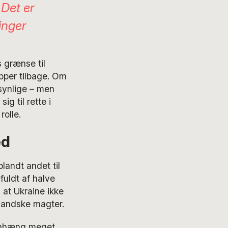
 Det er
inger
 grænse til
pper tilbage. Om
synlige – men
ig til rette i
rolle.
ed
landt andet til
 fuldt af halve
at Ukraine ikke
nlandske magter.
menhæng meget