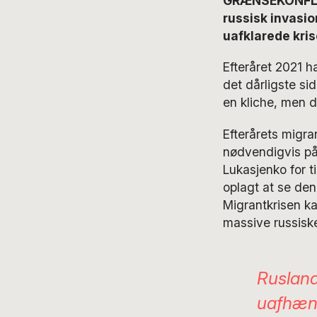
GRÆNSEKONFLIKT
russisk invasi
uafklarede kris
Efteråret 2021 h
det dårligste si
en kliche, men 
Efterårets migra
nødvendigvis på
Lukasjenko for ti
oplagt at se den
Migrantkrisen ka
massive russiske
Rusland
uafhængi