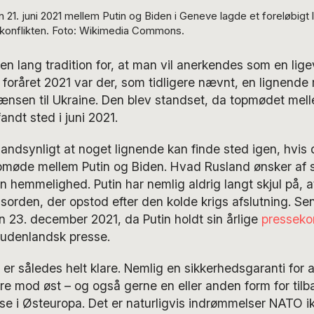
21. juni 2021 mellem Putin og Biden i Geneve lagde et foreløbigt 
 konflikten. Foto: Wikimedia Commons.
 en lang tradition for, at man vil anerkendes som en lig
 foråret 2021 var der, som tidligere nævnt, en lignende 
nsen til Ukraine. Den blev standset, da topmødet mell
andt sted i juni 2021.
andsynligt at noget lignende kan finde sted igen, hvis d
opmøde mellem Putin og Biden. Hvad Rusland ønsker af 
 hemmelighed. Putin har nemlig aldrig langt skjul på, at
rden, der opstod efter den kolde krigs afslutning. Sen
 23. december 2021, da Putin holdt sin årlige
presseko
 udenlandsk presse.
er således helt klare. Nemlig en sikkerhedsgaranti for 
re mod øst – og også gerne en eller anden form for tilb
se i Østeuropa. Det er naturligvis indrømmelser NATO i