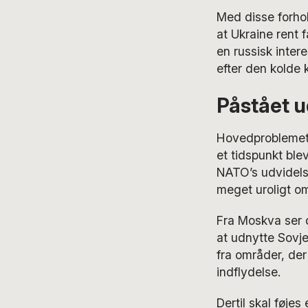
Med disse forhol
at Ukraine rent f
en russisk inter
efter den kolde k
Påstået u
Hovedproblemet 
et tidspunkt ble
NATO’s udvidelse
meget uroligt o
Fra Moskva ser d
at udnytte Sovje
fra områder, der 
indflydelse.
Dertil skal føje