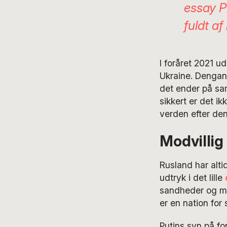
essay
Pu
fuldt a
I foråret 2021 u
Ukraine. Dengang
det ender på sa
sikkert er det ik
verden efter den 
Modvillig
Rusland har alti
udtryk i det lille
sandheder og me
er en nation for
Putins syn på f