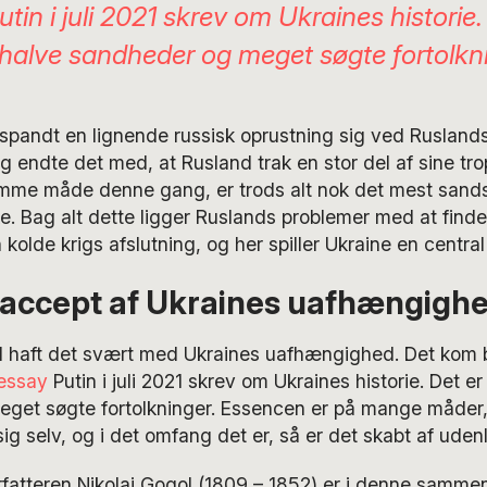
tin i juli 2021 skrev om Ukraines historie.
f halve sandheder og meget søgte fortolkn
dspandt en lignende russisk oprustning sig ved Ruslands
 endte det med, at Rusland trak en stor del af sine tro
mme måde denne gang, er trods alt nok det mest sand
ke. Bag alt dette ligger Ruslands problemer med at finde s
kolde krigs afslutning, og her spiller Ukraine en central 
 accept af Ukraines uafhængigh
d haft det svært med Ukraines uafhængighed. Det kom b
essay
Putin i juli 2021 skrev om Ukraines historie. Det er
get søgte fortolkninger. Essencen er på mange måder, 
 sig selv, og i det omfang det er, så er det skabt af ude
orfatteren Nikolaj Gogol (1809 – 1852) er i denne sam