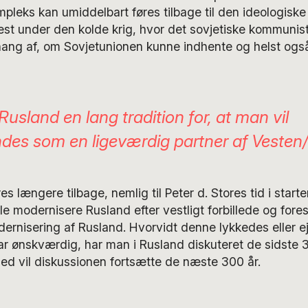
leks kan umiddelbart føres tilbage til den ideologiske
st under den kolde krig, hvor det sovjetiske kommunistp
fhang af, om Sovjetunionen kunne indhente og helst og
 Rusland en lang tradition for, at man vil
des som en ligeværdig partner af Veste
s længere tilbage, nemlig til Peter d. Stores tid i starte
ille modernisere Rusland efter vestligt forbillede og for
rnisering af Rusland. Hvorvidt denne lykkedes eller ej
ar ønskværdig, har man i Rusland diskuteret de sidste 
ed vil diskussionen fortsætte de næste 300 år.