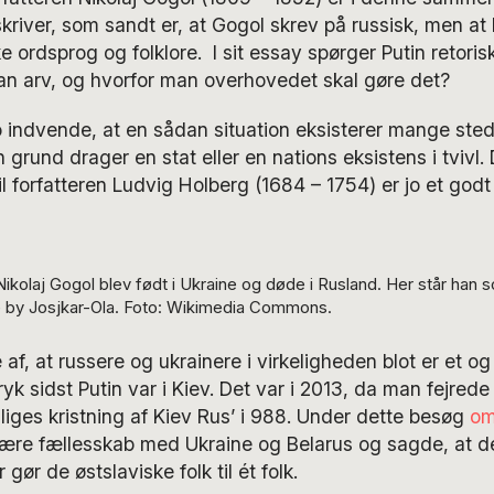
n skriver, som sandt er, at Gogol skrev på russisk, men a
ke ordsprog og folklore. I sit essay spørger Putin retor
an arv, og hvorfor man overhovedet skal gøre det?
o indvende, at en sådan situation eksisterer mange sted
grund drager en stat eller en nations eksistens i tvivl
il forfatteren Ludvig Holberg (1684 – 1754) er jo et god
Nikolaj Gogol blev født i Ukraine og døde i Rusland. Her står han s
e by Josjkar-Ola. Foto: Wikimedia Commons.
 af, at russere og ukrainere i virkeligheden blot er et o
yk sidst Putin var i Kiev. Det var i 2013, da man fejrede
liges kristning af Kiev Rus’ i 988. Under dette besøg
om
nære fællesskab med Ukraine og Belarus og sagde, at d
gør de østslaviske folk til ét folk.