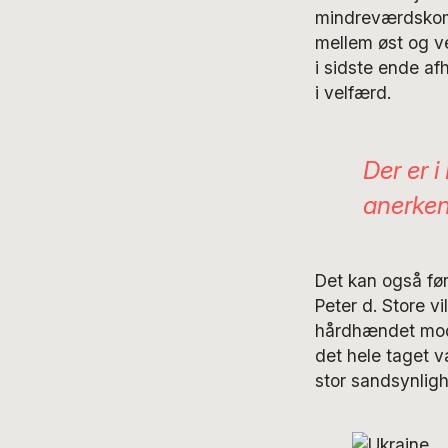
mindreværdskomp
mellem øst og ve
i sidste ende a
i velfærd.
Der er i
anerken
Det kan også føre
Peter d. Store v
hårdhændet mode
det hele taget v
stor sandsynligh