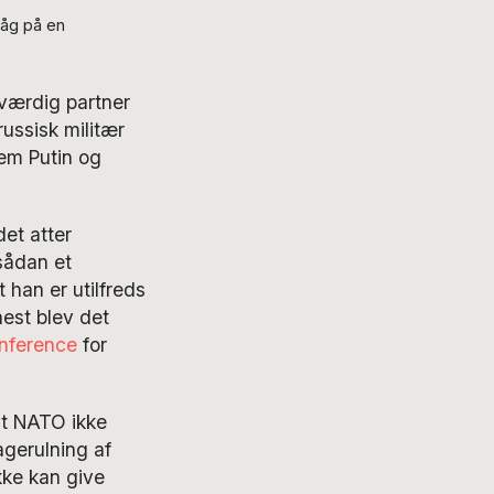
låg på en
eværdig partner
russisk militær
em Putin og
et atter
sådan et
 han er utilfreds
est blev det
nference
for
at NATO ikke
agerulning af
kke kan give