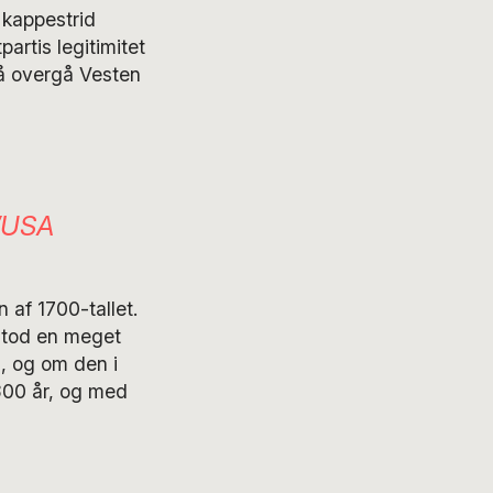
 kappestrid
artis legitimitet
så overgå Vesten
n/USA
n af 1700-tallet.
estod en meget
, og om den i
300 år, og med