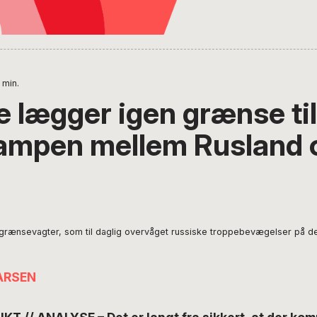
min.
e lægger igen grænse til
mpen mellem Rusland 
 grænsevagter, som til daglig overvåget russiske troppebevægelser på d
ARSEN