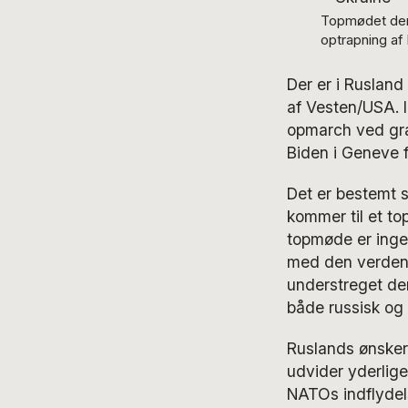
Topmødet den 
optrapning af
Der er i Rusland
af Vesten/USA. I
opmarch ved græ
Biden i Geneve f
Det er bestemt s
kommer til et t
topmøde er ingen
med den verdenso
understreget den
både russisk og
Ruslands ønsker 
udvider yderlige
NATOs indflydel