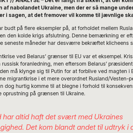
 // ANALYSE – Det er langt fra sikkert, at der ko
on af nabolandet Ukraine, men der er så mange unde
er i sagen, at det fremover vil komme til jævnlige s
ar budt på flere eksempler på, at forholdet mellem Rusl
den den kolde krigs afslutning. Denne bemærkning er ef
de seneste måneder har desværre bekræftet klicheens 
ntkrise ved Belarus’ grænser til EU var et eksempel. Kri
 russisk foranledning, men eftersom Belarus’ præsiden
den må klynge sig til Putin for at forblive ved magten i 
ne migrantkrise i et mere overordnet Rusland/Vesten-pe
n dog hurtig komme til at blegne i forhold til konsekve
 oprustning på grænsen til Ukraine.
 har altid haft det svært med Ukraines
ghed. Det kom blandt andet til udtryk i de