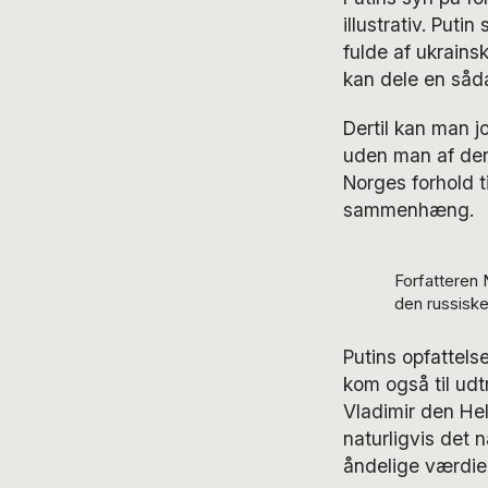
illustrativ. Puti
fulde af ukrains
kan dele en såd
Dertil kan man j
uden man af den 
Norges forhold t
sammenhæng.
Forfatteren 
den russisk
Putins opfattelse
kom også til udtr
Vladimir den Hel
naturligvis det 
åndelige værdier 