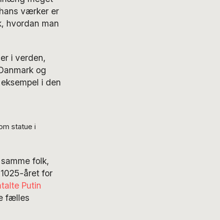
t hans værker er
isk, hvordan man
er i verden,
. Danmark og
t eksempel i den
om statue i
g samme folk,
 1025-året for
talte Putin
e fælles