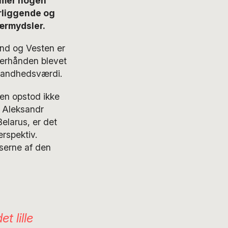
mmer nogen
rliggende og
kærmydsler.
and og Vesten er
terhånden blevet
sandhedsværdi.
sen opstod ikke
t Aleksandr
Belarus, er det
rspektiv.
nserne af den
t lille