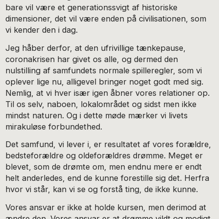
bare vil være et generationssvigt af historiske
dimensioner, det vil være enden på civilisationen, som
vi kender den i dag.
Jeg håber derfor, at den ufrivillige tænkepause,
coronakrisen har givet os alle, og dermed den
nulstilling af samfundets normale spilleregler, som vi
oplever lige nu, alligevel bringer noget godt med sig.
Nemlig, at vi hver især igen åbner vores relationer op.
Til os selv, naboen, lokalområdet og sidst men ikke
mindst naturen. Og i dette møde mærker vi livets
mirakuløse forbundethed.
Det samfund, vi lever i, er resultatet af vores forældre,
bedsteforældre og oldeforældres drømme. Meget er
blevet, som de drømte om, men endnu mere er endt
helt anderledes, end de kunne forestille sig det. Herfra
hvor vi står, kan vi se og forstå ting, de ikke kunne.
Vores ansvar er ikke at holde kursen, men derimod at
ændre den. Vores ansvar er at drømme vildt og modigt,