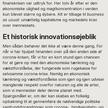
finanskrisen var udtryk for. Her tolv år efter er den
økonomiske ulighed og magtkoncentration i verden
kun blevet større og dybere. Alt er tilbage til
business
as usual
: umættelig kapitalisme og markedets krav
over menneskets.
Et historisk innovationsøjeblik
Men sådan behøver det ikke at være denne gang. For
når vi har hjulpet hinanden over på den anden side af
corona-krisen, får vi for en kort stund igen chancen
for at gøre op med den økonomiske tænkning og
vækstforståelse, der fungerede som rugekasse for
selvsamme corona-krise. Nemlig en økonomisk
tænkning og vækstforståelse som igen og igen udviser
manglende respekt overfor naturen og alle de arter,
som vi mennesker deler denne planet med.
Spørgsmålet er, om der kan skabes en folkelig
opbakning til at gennemføre de nødvendige politiske
samfundsforandringer som corona-, biodiversitets- og