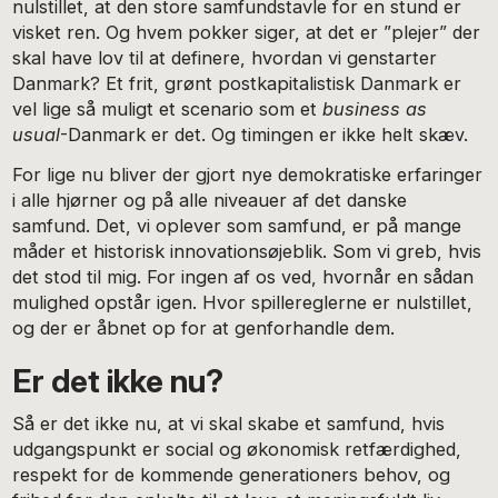
nulstillet, at den store samfundstavle for en stund er
visket ren. Og hvem pokker siger, at det er ”plejer” der
skal have lov til at definere, hvordan vi genstarter
Danmark? Et frit, grønt postkapitalistisk Danmark er
vel lige så muligt et scenario som et
business as
usual
-Danmark er det. Og timingen er ikke helt skæv.
For lige nu bliver der gjort nye demokratiske erfaringer
i alle hjørner og på alle niveauer af det danske
samfund. Det, vi oplever som samfund, er på mange
måder et historisk innovationsøjeblik. Som vi greb, hvis
det stod til mig. For ingen af os ved, hvornår en sådan
mulighed opstår igen. Hvor spillereglerne er nulstillet,
og der er åbnet op for at genforhandle dem.
Er det ikke nu?
Så er det ikke nu, at vi skal skabe et samfund, hvis
udgangspunkt er social og økonomisk retfærdighed,
respekt for de kommende generationers behov, og