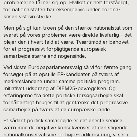
problemerne tårner sig op. Hvilket er helt forståeligt,
for nationalstaten har eksempelvis under corona-
krisen vist sin styrke.
Men på sigt kan troen på den stærke nationalstat som
svaret på vores problemer være direkte livsfarlig – det
plejer den i hvert fald at være. Tværtimod er behovet
for et progressivt forpligtigende europæisk
samarbejde større end nogensinde.
Ved sidste Europaparlamentsvalg så vi for første gang
forsøget på at opstille EP-kandidater på tværs af
medlemslandene under samme politiske program.
Initiativet udsprang af DIEM25-bevægelsen. Og
erfaringerne fra dette politiske forsøgsarbejde skal
forhåbentligt bruges til at gentænke det progressive
samarbejde på tværs af de europæiske lande.
Et sådant politisk samarbejde er det eneste seriøse
værn mod de negative konsekvenser af den stigende
nationalkonservatisme og højre-radikalisering, vi ser i