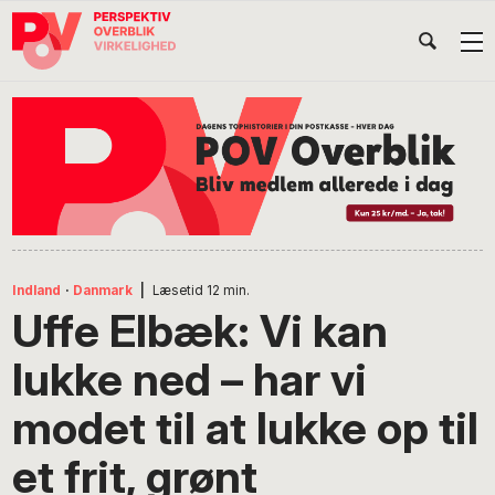
Gå
Skip
Gå
Head
direkte
til
direkte
til
indhold
til
Højr
primær
footer
Søg
på
navigation
POV
International
Indland
·
Danmark
|
Læsetid
12
min.
Uffe Elbæk: Vi kan
lukke ned – har vi
modet til at lukke op til
et frit, grønt