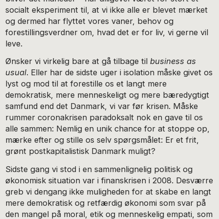
socialt eksperiment til, at vi ikke alle er blevet mærket
og dermed har flyttet vores vaner, behov og
forestillingsverdner om, hvad det er for liv, vi gerne vil
leve.
Ønsker vi virkelig bare at gå tilbage til
business as
usual
. Eller har de sidste uger i isolation måske givet os
lyst og mod til at forestille os et langt mere
demokratisk, mere menneskeligt og mere bæredygtigt
samfund end det Danmark, vi var før krisen. Måske
rummer coronakrisen paradoksalt nok en gave til os
alle sammen: Nemlig en unik chance for at stoppe op,
mærke efter og stille os selv spørgsmålet: Er et frit,
grønt postkapitalistisk Danmark muligt?
Sidste gang vi stod i en sammenlignelig politisk og
økonomisk situation var i finanskrisen i 2008. Desværre
greb vi dengang ikke muligheden for at skabe en langt
mere demokratisk og retfærdig økonomi som svar på
den mangel på moral, etik og menneskelig empati, som