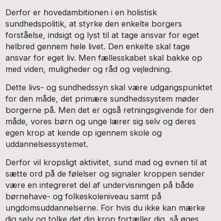
Derfor er hovedambitionen i en holistisk
sundhedspolitik, at styrke den enkelte borgers
forståelse, indsigt og lyst til at tage ansvar for eget
helbred gennem hele livet. Den enkelte skal tage
ansvar for eget liv. Men fællesskabet skal bakke op
med viden, muligheder og råd og vejledning.
Dette livs- og sundhedssyn skal være udgangspunktet
for den måde, det primære sundhedssystem møder
borgerne på. Men det er også retningsgivende for den
måde, vores børn og unge lærer sig selv og deres
egen krop at kende op igennem skole og
uddannelsessystemet.
Derfor vil kropsligt aktivitet, sund mad og evnen til at
sætte ord på de følelser og signaler kroppen sender
være en integreret del af undervisningen på både
børnehave- og folkeskoleniveau samt på
ungdomsuddannelserne. For hvis du ikke kan mærke
dig selv og tolke det din krop fortæller dig, så øges