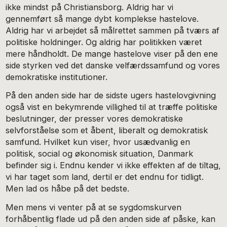
ikke mindst på Christiansborg. Aldrig har vi
gennemført så mange dybt komplekse hastelove.
Aldrig har vi arbejdet så målrettet sammen på tværs af
politiske holdninger. Og aldrig har politikken været
mere håndholdt. De mange hastelove viser på den ene
side styrken ved det danske velfærdssamfund og vores
demokratiske institutioner.
På den anden side har de sidste ugers hastelovgivning
også vist en bekymrende villighed til at træffe politiske
beslutninger, der presser vores demokratiske
selvforståelse som et åbent, liberalt og demokratisk
samfund. Hvilket kun viser, hvor usædvanlig en
politisk, social og økonomisk situation, Danmark
befinder sig i. Endnu kender vi ikke effekten af de tiltag,
vi har taget som land, dertil er det endnu for tidligt.
Men lad os håbe på det bedste.
Men mens vi venter på at se sygdomskurven
forhåbentlig flade ud på den anden side af påske, kan