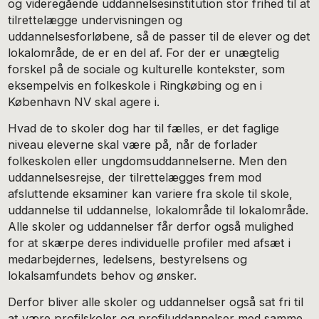
og videregående uddannelsesinstitution stor frihed til at
tilrettelægge undervisningen og
uddannelsesforløbene, så de passer til de elever og det
lokalområde, de er en del af. For der er unægtelig
forskel på de sociale og kulturelle kontekster, som
eksempelvis en folkeskole i Ringkøbing og en i
København NV skal agere i.
Hvad de to skoler dog har til fælles, er det faglige
niveau eleverne skal være på, når de forlader
folkeskolen eller ungdomsuddannelserne. Men den
uddannelsesrejse, der tilrettelægges frem mod
afsluttende eksaminer kan variere fra skole til skole,
uddannelse til uddannelse, lokalområde til lokalområde.
Alle skoler og uddannelser får derfor også mulighed
for at skærpe deres individuelle profiler med afsæt i
medarbejdernes, ledelsens, bestyrelsens og
lokalsamfundets behov og ønsker.
Derfor bliver alle skoler og uddannelser også sat fri til
at være profilskoler og profiluddannelser med samme