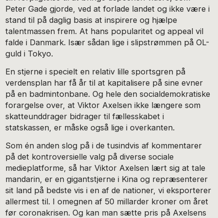
Peter Gade gjorde, ved at forlade landet og ikke være i
stand til på daglig basis at inspirere og hjælpe
talentmassen frem. At hans popularitet og appeal vil
falde i Danmark. Især sådan lige i slipstrømmen på OL-
guld i Tokyo.
En stjerne i specielt en relativ lille sportsgren på
verdensplan har få år til at kapitalisere på sine evner
på en badmintonbane. Og hele den socialdemokratiske
forargelse over, at Viktor Axelsen ikke længere som
skatteunddrager bidrager til fællesskabet i
statskassen, er måske også lige i overkanten.
Som én anden slog på i de tusindvis af kommentarer
på det kontroversielle valg på diverse sociale
medieplatforme, så har Viktor Axelsen lært sig at tale
mandarin, er en gigantstjerne i Kina og repræsenterer
sit land på bedste vis i en af de nationer, vi eksporterer
allermest til. I omegnen af 50 millarder kroner om året
før coronakrisen. Og kan man sætte pris på Axelsens