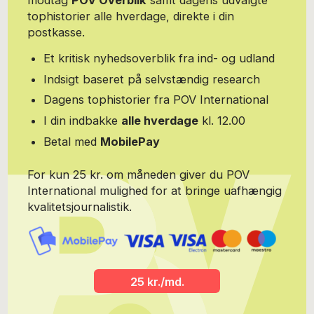
modtag
POV Overblik
samt dagens udvalgte
tophistorier alle hverdage, direkte i din
postkasse.
Et kritisk nyhedsoverblik fra ind- og udland
Indsigt baseret på selvstændig research
Dagens tophistorier fra POV International
I din indbakke
alle hverdage
kl. 12.00
Betal med
MobilePay
For kun 25 kr. om måneden giver du POV
International mulighed for at bringe uafhængig
kvalitetsjournalistik.
25 kr./md.