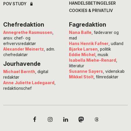
HANDELSBETINGELSER
POV STUDY
COOKIES & PRIVATLIV
Chefredaktion
Fagredaktion
Annegrethe Rasmussen
,
Nana Balle
, fødevarer og
ansv. chef- og
mad
erhvervsredaktør
Hans Henrik Fafner
, udland
Alexander Meinertz
, adm.
Bjarke Larsen
, politik
chefredaktør
Eddie Michel
, musik
Isabella Miehe-Renard
,
Jourhavende
litteratur
Susanne Sayers
, videnskab
Michael Bernth
, digital
Mikkel Stolt
, filmredaktør
redaktør
Anne Juliette Ladegaard
,
redaktionschef