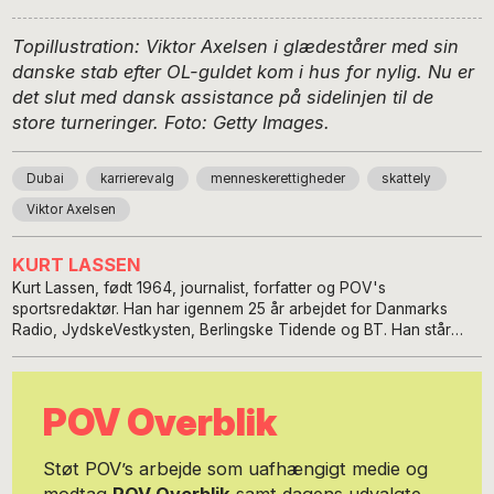
Topillustration: Viktor Axelsen i glædestårer med sin
danske stab efter OL-guldet kom i hus for nylig. Nu er
det slut med dansk assistance på sidelinjen til de
store turneringer. Foto: Getty Images.
Dubai
karrierevalg
menneskerettigheder
skattely
Viktor Axelsen
KURT LASSEN
Kurt Lassen, født 1964, journalist, forfatter og POV's
sportsredaktør. Han har igennem 25 år arbejdet for Danmarks
Radio, JydskeVestkysten, Berlingske Tidende og BT. Han står
bag en række biografier om bl.a. Nikolaj Jacobsen, Thomas
Gravesen, Nicklas Bendtner, Anders Dahl-Nielsen, Thomas Evers
Poulsen, Jes Høgh, Kenneth Plummer, Flemming Toft, Morten
POV Overblik
Olsen og Caroline Wozniacki.
Støt POV’s arbejde som uafhængigt medie og