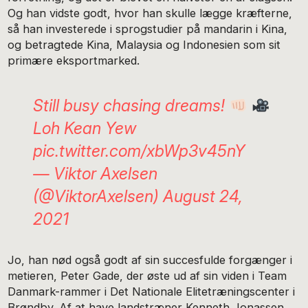
Og han vidste godt, hvor han skulle lægge kræfterne,
så han investerede i sprogstudier på mandarin i Kina,
og betragtede Kina, Malaysia og Indonesien som sit
primære eksportmarked.
Still busy chasing dreams!
Loh Kean Yew
pic.twitter.com/xbWp3v45nY
— Viktor Axelsen
(@ViktorAxelsen)
August 24,
2021
Jo, han nød også godt af sin succesfulde forgænger i
metieren, Peter Gade, der øste ud af sin viden i Team
Danmark-rammer i Det Nationale Elitetræningscenter i
Brøndby. Af at have landstræner Kenneth Jonassen