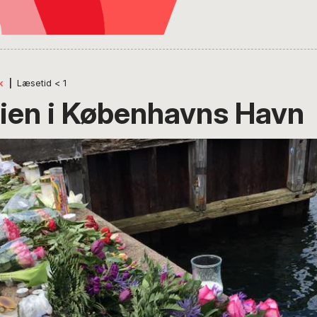
k
|
Læsetid
< 1
ien i Københavns Havn