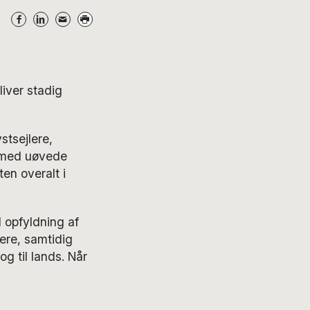
iver stadig
stsejlere,
p med uøvede
en overalt i
il opfyldning af
ere, samtidig
g til lands. Når