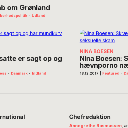
ab om Grønland
kkerhedspolitik
·
Udland
NINA BOESEN
nsatte er sagt op og
Nina Boesen: 
hævnporno nær
ness
·
Danmark
·
Indland
18.12.2017
|
Featured
·
D
rnational
Chefredaktion
Annegrethe Rasmussen
, a