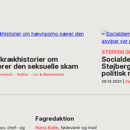
STEFFEN 
Skrækhistorier om
Socialde
er den seksuelle skam
Støjberg
politisk 
anmark
·
Kultur
·
Liv & Mennesker
29.12.2021
|
D
Fagredaktion
nsv. chef- og
Nana Balle
, fødevarer og mad