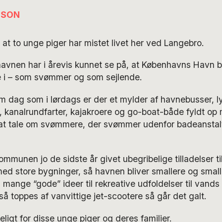
LSON
, at to unge piger har mistet livet her ved Langebro.
havnen har i årevis kunnet se på, at Københavns Havn bl
re i – som svømmer og som sejlende.
rm dag som i lørdags er der et mylder af havnebusser, ly
e, kanalrundfarter, kajakroere og go-boat-både fyldt o
e at tale om svømmere, der svømmer udenfor badeanstalt
kommunen jo d
e sidste år givet ubegribelige tilladelser t
ed store bygninger, så havnen bliver smallere og small
 mange “gode” ideer til rekreative udfoldelser til vands o
s så toppes af vanvittige jet-scootere så går det galt.
ligt for disse unge piger og deres familier.