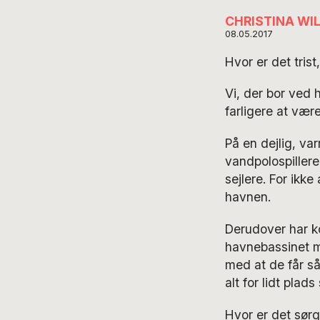
CHRISTINA WI
08.05.2017
Hvor er det trist
Vi, der bor ved 
farligere at væ
På en dejlig, va
vandpolospiller
sejlere. For ikk
havnen.
Derudover har 
havnebassinet m
med at de får så
alt for lidt plad
Hvor er det sørge