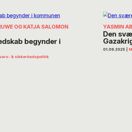
RUWE OG KATJA SALOMON
YASMIN A
Den svær
Gazakri
dskab begynder i
01.09.2025
|
M
vars- & sikkerhedspolitik