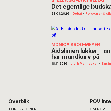
STELLA SOFIA KYVELOU
Det egentlige budsk
28.01.2026
|
Debat
·
Forsvars- & si
MONICA KROG-MEYER
Aidslinien lukker – a
har mundkurv på
18.11.2016
|
Liv & Mennesker
·
Busi
Footer
Overblik
POV Inte
TOPHISTORIER
OM POV