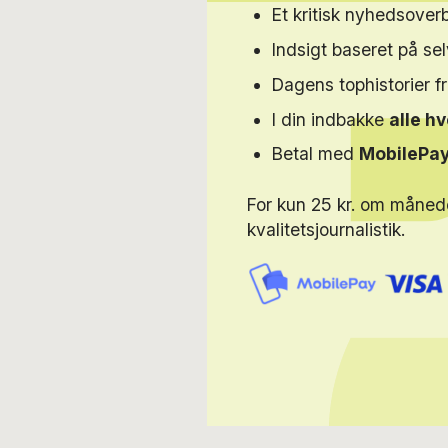
Et kritisk nyhedsoverb
Indsigt baseret på s
Dagens tophistorier f
I din indbakke
alle h
Betal med
MobilePa
For kun 25 kr. om måned
kvalitetsjournalistik.