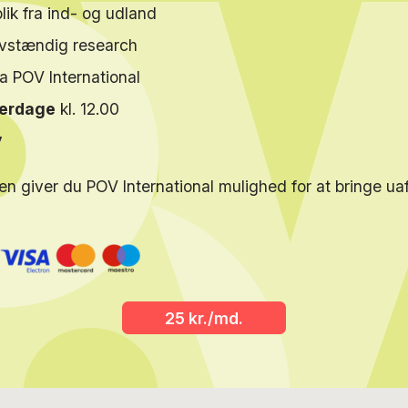
lik fra ind- og udland
elvstændig research
ra POV International
verdage
kl. 12.00
y
en giver du POV International mulighed for at bringe u
25 kr./md.