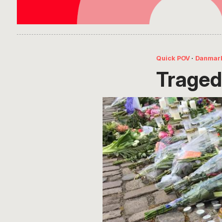
Quick POV
·
Danmar
Traged