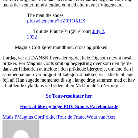
mens der venter mindst endnu én med efternavnet Vingegaard.
The man the shoes
pic.twitter.com/7rfZ0ROXEX
— Tour de France™ (@LeTour)
July 2,
2022
Magnus Cort kører mundbind, crocs og prikker.
Lørdag var alt DANSK i versaler og det hele. Og som nævnt også i
prikker. For Magnus Corts smil og begejstring over som den fjerde
dansker i historien at trække i den prikkede bjergtrøje, om end den i
sammenhængen var udgjort af kategori 4-bakker, var ikke til at tage
fejl af. Han sugede momentet til sig i lange drag sammen med et hav
af jublende cykelfans ved siden af en McDonald’s i Nyborg…
Se Tour-resultater her
Husk at like og følge POV Sports Facebookside
Mads P
Magnus Cort
Prikker
Tour de France
Wout van Aert