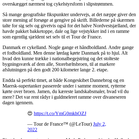
overskægget nærmest tog cykelstyrsform i slipstrømmen.
Så mange geografiske fikspunkter undervejs, at det næppe giver den
store mening af forsøge at gengive på skrift. Billederne på skærmen
talte for sig selv og givetvis også for det halve Nordvestsjælland, der
havde pakket bakketoppe, dale og lige vejstykker ind i en ramme
som egentlig sjældent set selv til et Tour de France.
Danmark er cykelland. Nogle gange et håndboldland. Andre gange
et fodboldland. Men denne lørdag kørte Danmark på to hjul. Alt
hvad den kunne trække i nationalbegejstring og det stolteste
bygningsværk af dem alle, Storebæltsbroen, til at markere
afslutningen på den godt 200 kilometer lange 2. etape.
Endda så perfekt timet, at både Kongeskibet Dannebrog og en
Maersk-supertanker passerede under i samme moment, rytterne
kørte over broen. Jamen, du kæreste landskabsmaler, hvad vil du
mere? Det var rent rådyr i guldmeleret ramme over divaneseren
dagen igennem.
😍
https://t.co/YmG0mkhOZJ
— Tour de France™ (@LeTour)
July 2,
2022