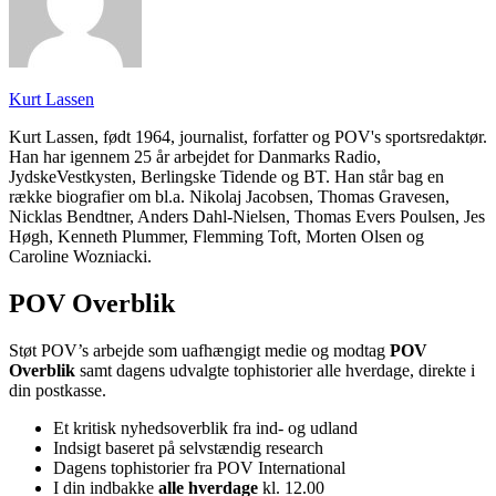
Kurt Lassen
Kurt Lassen, født 1964, journalist, forfatter og POV's sportsredaktør.
Han har igennem 25 år arbejdet for Danmarks Radio,
JydskeVestkysten, Berlingske Tidende og BT. Han står bag en
række biografier om bl.a. Nikolaj Jacobsen, Thomas Gravesen,
Nicklas Bendtner, Anders Dahl-Nielsen, Thomas Evers Poulsen, Jes
Høgh, Kenneth Plummer, Flemming Toft, Morten Olsen og
Caroline Wozniacki.
POV Overblik
Støt POV’s arbejde som uafhængigt medie og modtag
POV
Overblik
samt dagens udvalgte tophistorier alle hverdage, direkte i
din postkasse.
Et kritisk nyhedsoverblik fra ind- og udland
Indsigt baseret på selvstændig research
Dagens tophistorier fra POV International
I din indbakke
alle hverdage
kl. 12.00