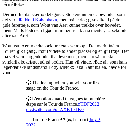
på målfotoet.
Dermed fik danskerholdet Quick-Step endnu en etapevinder, som
det var
tilfældet i København
, men måtte dog give afkald på den
gule førertrøje, som Wout van Aert kunne trække over hovedet,
mens Mads Pedersen ligger nummer tre i klassementet, 12 sekunder
efter van Aert.
Wout van Aert meldte kækt tre etapesejre op i Danmark, inden
Touren gik i gang. Indtil videre to andenpladser og en gul trøje. Det
må vel være nogenlunde til at leve med, men han så nu ikke
synderlig begejstret ud på podiet. Han vil vinde. Æde alt, som hans
legendariske landsmand Eddy Merckx, aka Kannibalen, havde for
vane.
🤩 The feeling when you win your first
stage on the Tour de France.
🤩 L'émotion quand tu gagnes ta première
étape sur le Tour de France.
#TDF2022
pic.twitter.com/onAXBT71K0
— Tour de France™ (@LeTour)
July 2,
2022