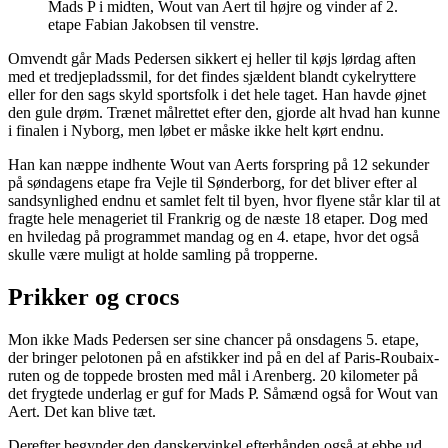
Mads P i midten, Wout van Aert til højre og vinder af 2.
etape Fabian Jakobsen til venstre.
Omvendt går Mads Pedersen sikkert ej heller til køjs lørdag aften
med et tredjepladssmil, for det findes sjældent blandt cykelryttere
eller for den sags skyld sportsfolk i det hele taget. Han havde øjnet
den gule drøm. Trænet målrettet efter den, gjorde alt hvad han kunne
i finalen i Nyborg, men løbet er måske ikke helt kørt endnu.
Han kan næppe indhente Wout van Aerts forspring på 12 sekunder
på søndagens etape fra Vejle til Sønderborg, for det bliver efter al
sandsynlighed endnu et samlet felt til byen, hvor flyene står klar til at
fragte hele menageriet til Frankrig og de næste 18 etaper. Dog med
en hviledag på programmet mandag og en 4. etape, hvor det også
skulle være muligt at holde samling på tropperne.
Prikker og crocs
Mon ikke Mads Pedersen ser sine chancer på onsdagens 5. etape,
der bringer pelotonen på en afstikker ind på en del af Paris-Roubaix-
ruten og de toppede brosten med mål i Arenberg. 20 kilometer på
det frygtede underlag er guf for Mads P. Såmænd også for Wout van
Aert. Det kan blive tæt.
Derefter begynder den danskervinkel efterhånden også at ebbe ud,