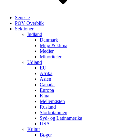
Seneste
POV Overblik
Sektioner
Indland
Danmark
Miljø & klima
Medier
Minoriteter
Udland
EU
Afrika
Asien
Canada
Europa
Kina
Mellemøsten
Rusland
Storbritannien
Syd- og Latinamerika
USA
Kultur
Bøger