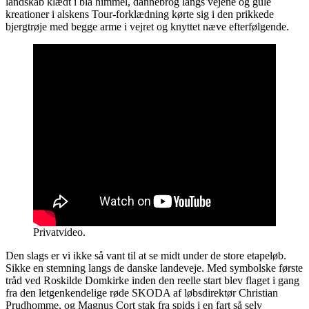
landskab klædt i blå himmel, dannebrog langs vejene og gule
kreationer i alskens Tour-forklædning kørte sig i den prikkede
bjergtrøje med begge arme i vejret og knyttet næve efterfølgende.
Privatvideo.
Den slags er vi ikke så vant til at se midt under de store etapeløb.
Sikke en stemning langs de danske landeveje. Med symbolske første
tråd ved Roskilde Domkirke inden den reelle start blev flaget i gang
fra den letgenkendelige røde SKODA af løbsdirektør Christian
Prudhomme, og Magnus Cort stak fra spids i en fart så selv