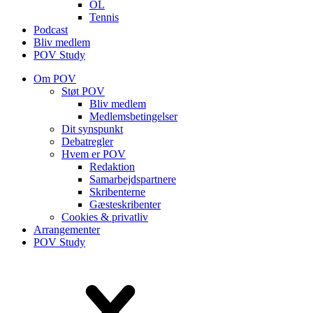
OL
Tennis
Podcast
Bliv medlem
POV Study
Om POV
Støt POV
Bliv medlem
Medlems­betingelser
Dit synspunkt
Debatregler
Hvem er POV
Redaktion
Samarbejdspartnere
Skribenterne
Gæsteskribenter
Cookies & privatliv
Arrangementer
POV Study