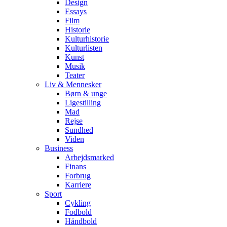
Design
Essays
Film
Historie
Kulturhistorie
Kulturlisten
Kunst
Musik
Teater
Liv & Mennesker
Børn & unge
Ligestilling
Mad
Rejse
Sundhed
Viden
Business
Arbejdsmarked
Finans
Forbrug
Karriere
Sport
Cykling
Fodbold
Håndbold