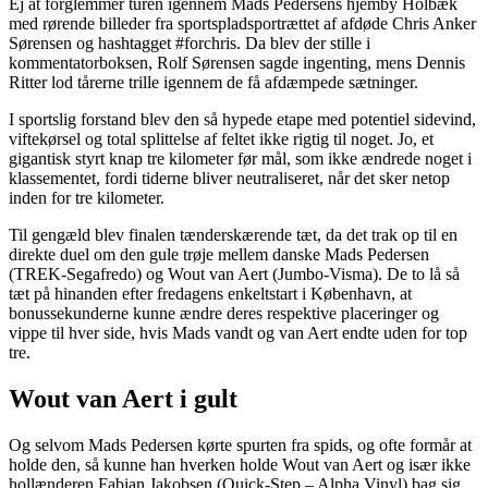
Ej at forglemmer turen igennem Mads Pedersens hjemby Holbæk
med rørende billeder fra sportspladsportrættet af afdøde Chris Anker
Sørensen og hashtagget #forchris. Da blev der stille i
kommentatorboksen, Rolf Sørensen sagde ingenting, mens Dennis
Ritter lod tårerne trille igennem de få afdæmpede sætninger.
I sportslig forstand blev den så hypede etape med potentiel sidevind,
viftekørsel og total splittelse af feltet ikke rigtig til noget. Jo, et
gigantisk styrt knap tre kilometer før mål, som ikke ændrede noget i
klassementet, fordi tiderne bliver neutraliseret, når det sker netop
inden for tre kilometer.
Til gengæld blev finalen tænderskærende tæt, da det trak op til en
direkte duel om den gule trøje mellem danske Mads Pedersen
(TREK-Segafredo) og Wout van Aert (Jumbo-Visma). De to lå så
tæt på hinanden efter fredagens enkeltstart i København, at
bonussekunderne kunne ændre deres respektive placeringer og
vippe til hver side, hvis Mads vandt og van Aert endte uden for top
tre.
Wout van Aert i gult
Og selvom Mads Pedersen kørte spurten fra spids, og ofte formår at
holde den, så kunne han hverken holde Wout van Aert og især ikke
hollænderen Fabian Jakobsen (Quick-Step – Alpha Vinyl) bag sig