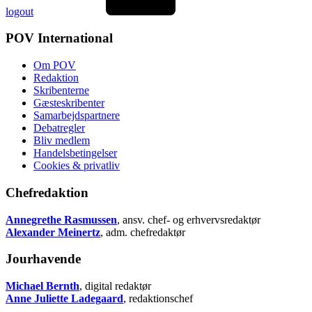
logout
POV International
Om POV
Redaktion
Skribenterne
Gæsteskribenter
Samarbejdspartnere
Debatregler
Bliv medlem
Handelsbetingelser
Cookies & privatliv
Chefredaktion
Annegrethe Rasmussen
, ansv. chef- og erhvervsredaktør
Alexander Meinertz
, adm. chefredaktør
Jourhavende
Michael Bernth
, digital redaktør
Anne Juliette Ladegaard
, redaktionschef