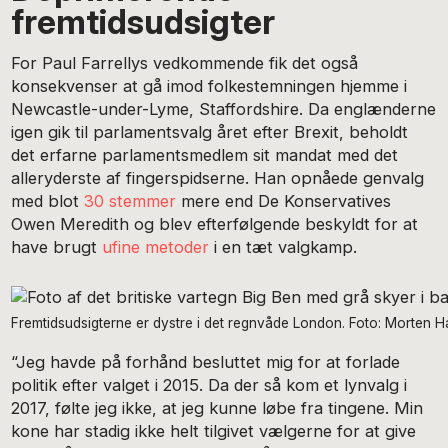
fremtidsudsigter
For Paul Farrellys vedkommende fik det også
konsekvenser at gå imod folkestemningen hjemme i
Newcastle-under-Lyme, Staffordshire. Da englænderne
igen gik til parlamentsvalg året efter Brexit, beholdt
det erfarne parlamentsmedlem sit mandat med det
alleryderste af fingerspidserne. Han opnåede genvalg
med blot
30 stemmer
mere end De Konservatives
Owen Meredith og blev efterfølgende beskyldt for at
have brugt
ufine metoder
i en tæt valgkamp.
Fremtidsudsigterne er dystre i det regnvåde London. Foto: Morten
“Jeg havde på forhånd besluttet mig for at forlade
politik efter valget i 2015. Da der så kom et lynvalg i
2017, følte jeg ikke, at jeg kunne løbe fra tingene. Min
kone har stadig ikke helt tilgivet vælgerne for at give