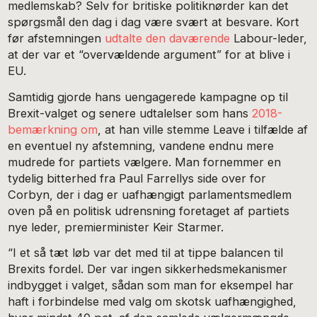
medlemskab? Selv for britiske politiknørder kan det
spørgsmål den dag i dag være svært at besvare. Kort
før afstemningen
udtalte den daværende
Labour-leder,
at der var et “overvældende argument” for at blive i
EU.
Samtidig gjorde hans uengagerede kampagne op til
Brexit-valget og senere udtalelser som hans
2018-
bemærkning om
, at han ville stemme Leave i tilfælde af
en eventuel ny afstemning, vandene endnu mere
mudrede for partiets vælgere. Man fornemmer en
tydelig bitterhed fra Paul Farrellys side over for
Corbyn, der i dag er uafhængigt parlamentsmedlem
oven på en politisk udrensning foretaget af partiets
nye leder, premierminister Keir Starmer.
“I et så tæt løb var det med til at tippe balancen til
Brexits fordel. Der var ingen sikkerhedsmekanismer
indbygget i valget, sådan som man for eksempel har
haft i forbindelse med valg om skotsk uafhængighed,