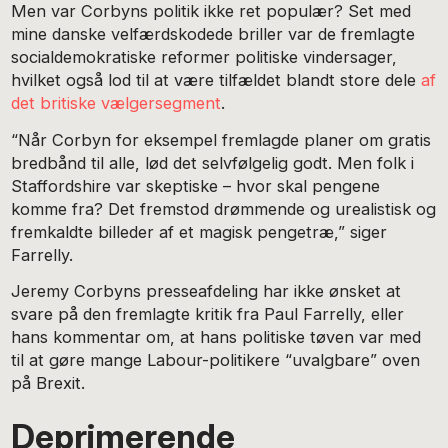
Men var Corbyns politik ikke ret populær? Set med
mine danske velfærdskodede briller var de fremlagte
socialdemokratiske reformer politiske vindersager,
hvilket også lod til at være tilfældet blandt store dele
af
det britiske vælgersegment
.
“Når Corbyn for eksempel fremlagde planer om gratis
bredbånd til alle, lød det selvfølgelig godt. Men folk i
Staffordshire var skeptiske – hvor skal pengene
komme fra? Det fremstod drømmende og urealistisk og
fremkaldte billeder af et magisk pengetræ,” siger
Farrelly.
Jeremy Corbyns presseafdeling har ikke ønsket at
svare på den fremlagte kritik fra Paul Farrelly, eller
hans kommentar om, at hans politiske tøven var med
til at gøre mange Labour-politikere “uvalgbare” oven
på Brexit.
Deprimerende