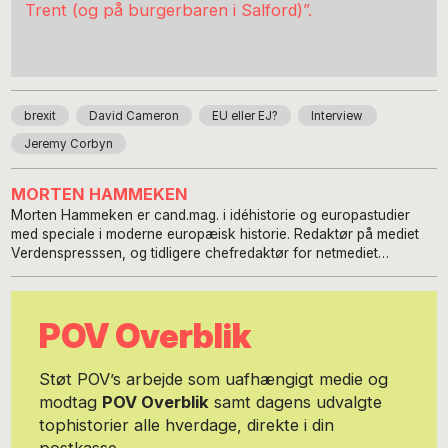
Trent (og på burgerbaren i Salford)”.
brexit
David Cameron
EU eller EJ?
Interview
Jeremy Corbyn
MORTEN HAMMEKEN
Morten Hammeken er cand.mag. i idéhistorie og europastudier
med speciale i moderne europæisk historie. Redaktør på mediet
Verdenspresssen, og tidligere chefredaktør for netmediet
Solidaritet (2019-2023). Oversætter og redaktør på Putin-
biografien 'Morderen bag Kremls mure', der udkommer i oktober
2023.
POV Overblik
Støt POV’s arbejde som uafhængigt medie og
modtag
POV Overblik
samt dagens udvalgte
tophistorier alle hverdage, direkte i din
postkasse.