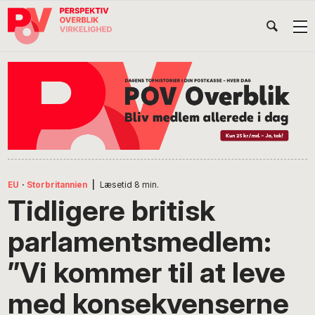
Gå
Skip
Gå
Head
direkte
til
direkte
til
indhold
til
Højr
primær
footer
Søg
på
navigation
POV
International
EU
·
Storbritannien
|
Læsetid
8
min.
Tidligere britisk
parlamentsmedlem:
”Vi kommer til at leve
med konsekvenserne