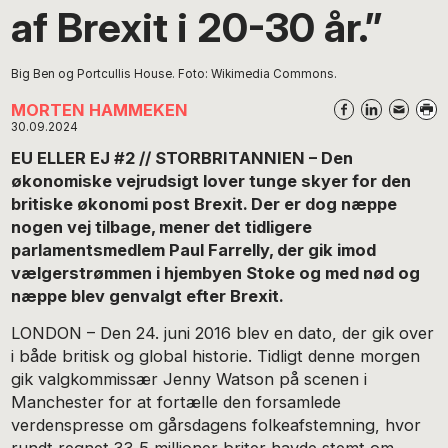
af Brexit i 20-30 år.”
Big Ben og Portcullis House. Foto: Wikimedia Commons.
MORTEN HAMMEKEN
30.09.2024
EU ELLER EJ #2 // STORBRITANNIEN – Den
økonomiske vejrudsigt lover tunge skyer for den
britiske økonomi post Brexit. Der er dog næppe
nogen vej tilbage, mener det tidligere
parlamentsmedlem Paul Farrelly, der gik imod
vælgerstrømmen i hjembyen Stoke og med nød og
næppe blev genvalgt efter Brexit.
LONDON – Den 24. juni 2016 blev en dato, der gik over
i både britisk og global historie. Tidligt denne morgen
gik valgkommissær Jenny Watson på scenen i
Manchester for at fortælle den forsamlede
verdenspresse om gårsdagens folkeafstemning, hvor
rundt regnet 33,5 millioner briter havde stemt om