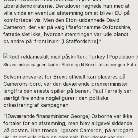
Liberaldemokraterne. Derudover regnede han med at
ville vinde en eventuel afstemning om at blive i EU på
komfortabel vis. Men den Eton-uddannede David
Cameron, der var på valg i fisefornemme Oxfordshire,
fattede slet ikke, hvordan stemningen var ude blandt
os andre på ’frontlinjen’ [i Staffordshire].”
Skræmmekampagnen kørte i Stoke op til Brexit-afstemningen. Foto: 
Selvom ansvaret for Brexit officielt kan placeres på
Camerons bord, var den daværende premierminister
langtfra den eneste spiller på banen. Paul Farrelly ser
særligt fire andre nøglefigurer i den politiske
orkestrering af kampagnen:
“[Daværende finansminister George] Osborne var ikke
fortaler for en afstemning, men blev alligevel siddende
på posten. Han troede, ligesom Cameron, på arrogant
vis, at det ville blive en nem sejr. Derudover var der