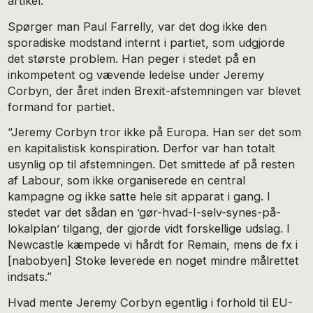
artikel.
Spørger man Paul Farrelly, var det dog ikke den
sporadiske modstand internt i partiet, som udgjorde
det største problem. Han peger i stedet på en
inkompetent og vævende ledelse under Jeremy
Corbyn, der året inden Brexit-afstemningen var blevet
formand for partiet.
“Jeremy Corbyn tror ikke på Europa. Han ser det som
en kapitalistisk konspiration. Derfor var han totalt
usynlig op til afstemningen. Det smittede af på resten
af Labour, som ikke organiserede en central
kampagne og ikke satte hele sit apparat i gang. I
stedet var det sådan en ’gør-hvad-I-selv-synes-på-
lokalplan’ tilgang, der gjorde vidt forskellige udslag. I
Newcastle kæmpede vi hårdt for Remain, mens de fx i
[nabobyen] Stoke leverede en noget mindre målrettet
indsats.”
Hvad mente Jeremy Corbyn egentlig i forhold til EU-