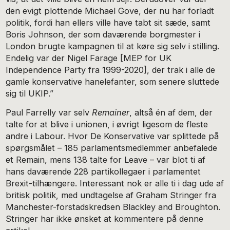
den evigt plottende Michael Gove, der nu har forladt
politik, fordi han ellers ville have tabt sit sæde, samt
Boris Johnson, der som daværende borgmester i
London brugte kampagnen til at køre sig selv i stilling.
Endelig var der Nigel Farage [MEP for UK
Independence Party fra 1999-2020], der trak i alle de
gamle konservative hanelefanter, som senere sluttede
sig til UKIP.”
Paul Farrelly var selv
Remainer
, altså én af dem, der
talte for at blive i unionen, i øvrigt ligesom de fleste
andre i Labour. Hvor De Konservative var splittede på
spørgsmålet – 185 parlamentsmedlemmer anbefalede
et Remain, mens 138 talte for Leave – var blot ti af
hans daværende 228 partikollegaer i parlamentet
Brexit-tilhængere. Interessant nok er alle ti i dag ude af
britisk politik, med undtagelse af Graham Stringer fra
Manchester-forstadskredsen Blackley and Broughton.
Stringer har ikke ønsket at kommentere på denne