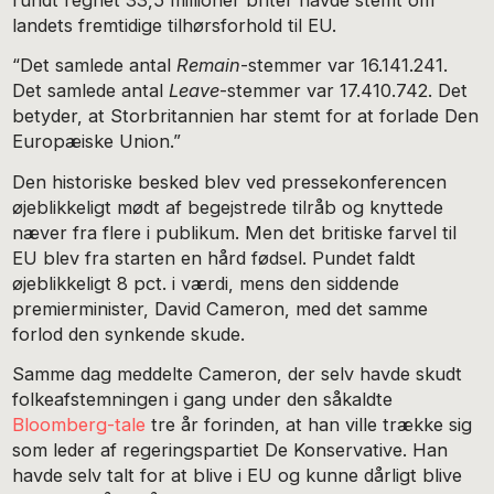
landets fremtidige tilhørsforhold til EU.
“Det samlede antal
Remain
-stemmer var 16.141.241.
Det samlede antal
Leave
-stemmer var 17.410.742. Det
betyder, at Storbritannien har stemt for at forlade Den
Europæiske Union.”
Den historiske besked blev ved pressekonferencen
øjeblikkeligt mødt af begejstrede tilråb og knyttede
næver fra flere i publikum. Men det britiske farvel til
EU blev fra starten en hård fødsel. Pundet faldt
øjeblikkeligt 8 pct. i værdi, mens den siddende
premierminister, David Cameron, med det samme
forlod den synkende skude.
Samme dag meddelte Cameron, der selv havde skudt
folkeafstemningen i gang under den såkaldte
Bloomberg-tale
tre år forinden, at han ville trække sig
som leder af regeringspartiet De Konservative. Han
havde selv talt for at blive i EU og kunne dårligt blive