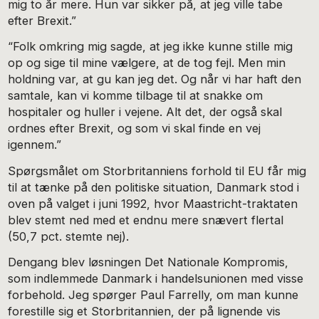
mig to år mere. Hun var sikker på, at jeg ville tabe
efter Brexit.”
“Folk omkring mig sagde, at jeg ikke kunne stille mig
op og sige til mine vælgere, at de tog fejl. Men min
holdning var, at gu kan jeg det. Og når vi har haft den
samtale, kan vi komme tilbage til at snakke om
hospitaler og huller i vejene. Alt det, der også skal
ordnes efter Brexit, og som vi skal finde en vej
igennem.”
Spørgsmålet om Storbritanniens forhold til EU får mig
til at tænke på den politiske situation, Danmark stod i
oven på valget i juni 1992, hvor Maastricht-traktaten
blev stemt ned med et endnu mere snævert flertal
(50,7 pct. stemte nej).
Dengang blev løsningen Det Nationale Kompromis,
som indlemmede Danmark i handelsunionen med visse
forbehold. Jeg spørger Paul Farrelly, om man kunne
forestille sig et Storbritannien, der på lignende vis