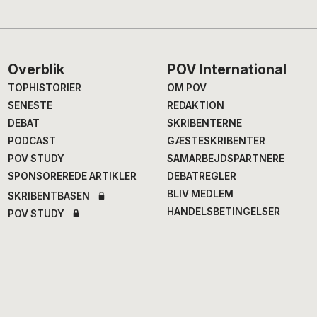
Footer
Overblik
POV International
TOPHISTORIER
OM POV
SENESTE
REDAKTION
DEBAT
SKRIBENTERNE
PODCAST
GÆSTESKRIBENTER
POV STUDY
SAMARBEJDSPARTNERE
SPONSOREREDE ARTIKLER
DEBATREGLER
BLIV MEDLEM
SKRIBENTBASEN
HANDELSBETINGELSER
POV STUDY
COOKIES & PRIVATLIV
Chefredaktion
Fagredaktion
Annegrethe Rasmussen
,
Nana Balle
, fødevarer og
ansv. chef- og
mad
erhvervsredaktør
Hans Henrik Fafner
, udland