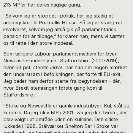
213 MP’er har deres daglige gang.
“Selvom jeg er stoppet i politik, har jeg stadig et
adgangskort til Portcullis House. Så jeg er stadig ret
involveret, selvom jeg altså gik på parlamentarisk
pension for år tilbage,” forklarer han, mens vi sætter
os til rette i den store mødesal.
Som tidligere Labour-parlamentsmedlem for byen
Newcastle-under-Lyme i Staffordshire (2001-2019),
hvor 63 pct. stemte
leave
, har han om nogen mærket
den understrøm i befolkningen, der førte til EU-exit.
Jeg beder ham derfor starte fra begyndelsen – dér,
hvor Brexit-stemningen første gang kom til
Staffordshire.
“Stoke og Newcastle er gamle industribyer. Kul, stål og
keramik. Da jeg blev MP i 2001, var jeg den første, der
blev valgt i et område uden en kulmine. Den sidste
lukkede i 1998. Stålværket Shelton Bar i Stoke var