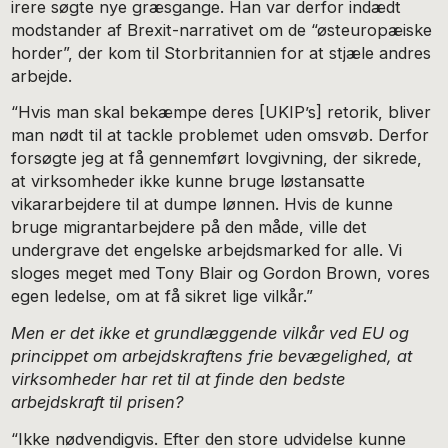
irere søgte nye græsgange. Han var derfor indædt
modstander af Brexit-narrativet om de “østeuropæiske
horder”, der kom til Storbritannien for at stjæle andres
arbejde.
“Hvis man skal bekæmpe deres [UKIP’s] retorik, bliver
man nødt til at tackle problemet uden omsvøb. Derfor
forsøgte jeg at få gennemført lovgivning, der sikrede,
at virksomheder ikke kunne bruge løstansatte
vikararbejdere til at dumpe lønnen. Hvis de kunne
bruge migrantarbejdere på den måde, ville det
undergrave det engelske arbejdsmarked for alle. Vi
sloges meget med Tony Blair og Gordon Brown, vores
egen ledelse, om at få sikret lige vilkår.”
Men er det ikke et grundlæggende vilkår ved EU og
princippet om arbejdskraftens frie bevægelighed, at
virksomheder har ret til at finde den bedste
arbejdskraft til prisen?
“Ikke nødvendigvis. Efter den store udvidelse kunne