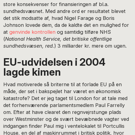
store konsekvenser for finansieringen af bl.a.
sundhedsvæsnet. Med andre ord er resultatet blevet
det stik modsatte af, hvad Nigel Farage og Boris
Johnson lovede dem, da de kaldte det en mulighed for
at
genvinde kontrollen
og samtidig tilføre NHS
(
National Health Service, det britiske offentlige
sundhedsvæsen, red.
) 3 milliarder kr. mere om ugen.
EU-udvidelsen i 2004
lagde kimen
Hvad motiverede så briterne til at forlade EU på en
måde, der set i bakspejlet har været en økonomisk
katastrofe? Det er jeg taget til London for at tale med
det forhenværende parlamentsmedlem Paul Farrelly
om. Efter at have clearet den regnvejrstunge plads
over Westminster og de svært bevæbnede vagter ved
indgangen finder Paul mig i ventelokalet til Portcullis
House, en del af maskinrummet i britisk politik, hvor