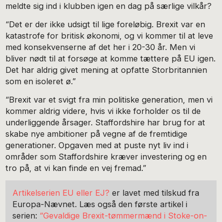
meldte sig ind i klubben igen en dag på særlige vilkår?
“Det er der ikke udsigt til lige foreløbig. Brexit var en
katastrofe for britisk økonomi, og vi kommer til at leve
med konsekvenserne af det her i 20-30 år. Men vi
bliver nødt til at forsøge at komme tættere på EU igen.
Det har aldrig givet mening at opfatte Storbritannien
som en isoleret ø.”
“Brexit var et svigt fra min politiske generation, men vi
kommer aldrig videre, hvis vi ikke forholder os til de
underliggende årsager. Staffordshire har brug for at
skabe nye ambitioner på vegne af de fremtidige
generationer. Opgaven med at puste nyt liv ind i
områder som Staffordshire kræver investering og en
tro på, at vi kan finde en vej fremad.”
Artikelserien EU eller EJ?
er lavet med tilskud fra
Europa-Nævnet. Læs også den første artikel i
serien:
“Gevaldige Brexit-tømmermænd i Stoke-on-