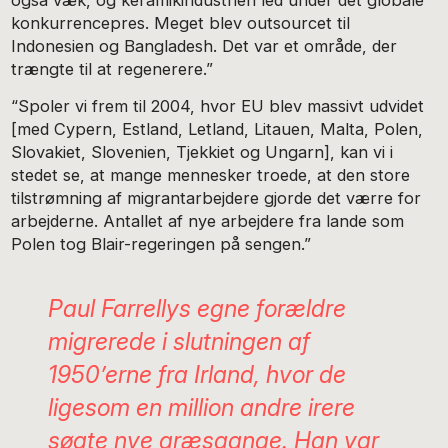
også væk, og keramikindustrien led under det globale
konkurrencepres. Meget blev outsourcet til
Indonesien og Bangladesh. Det var et område, der
trængte til at regenerere.”
“Spoler vi frem til 2004, hvor EU blev massivt udvidet
[med Cypern, Estland, Letland, Litauen, Malta, Polen,
Slovakiet, Slovenien, Tjekkiet og Ungarn], kan vi i
stedet se, at mange mennesker troede, at den store
tilstrømning af migrantarbejdere gjorde det værre for
arbejderne. Antallet af nye arbejdere fra lande som
Polen tog Blair-regeringen på sengen.”
Paul Farrellys egne forældre
migrerede i slutningen af
1950’erne fra Irland, hvor de
ligesom en million andre irere
søgte nye græsgange. Han var