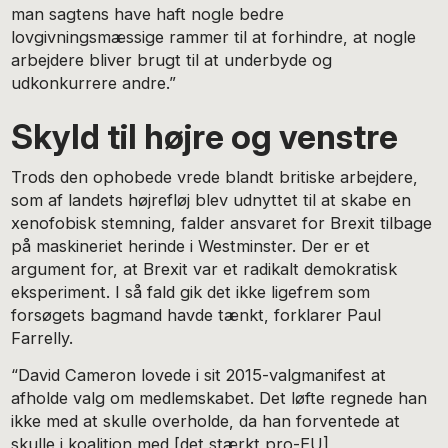
man sagtens have haft nogle bedre
lovgivningsmæssige rammer til at forhindre, at nogle
arbejdere bliver brugt til at underbyde og
udkonkurrere andre.”
Skyld til højre og venstre
Trods den ophobede vrede blandt britiske arbejdere,
som af landets højrefløj blev udnyttet til at skabe en
xenofobisk stemning, falder ansvaret for Brexit tilbage
på maskineriet herinde i Westminster. Der er et
argument for, at Brexit var et radikalt demokratisk
eksperiment. I så fald gik det ikke ligefrem som
forsøgets bagmand havde tænkt, forklarer Paul
Farrelly.
“David Cameron lovede i sit 2015-valgmanifest at
afholde valg om medlemskabet. Det løfte regnede han
ikke med at skulle overholde, da han forventede at
skulle i koalition med [det stærkt pro-EU]