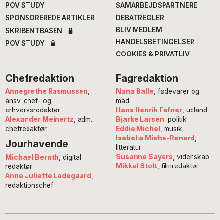
POV STUDY
SAMARBEJDSPARTNERE
SPONSOREREDE ARTIKLER
DEBATREGLER
BLIV MEDLEM
SKRIBENTBASEN
HANDELSBETINGELSER
POV STUDY
COOKIES & PRIVATLIV
Chefredaktion
Fagredaktion
Annegrethe Rasmussen
,
Nana Balle
, fødevarer og
ansv. chef- og
mad
erhvervsredaktør
Hans Henrik Fafner
, udland
Alexander Meinertz
, adm.
Bjarke Larsen
, politik
chefredaktør
Eddie Michel
, musik
Isabella Miehe-Renard
,
Jourhavende
litteratur
Susanne Sayers
, videnskab
Michael Bernth
, digital
Mikkel Stolt
, filmredaktør
redaktør
Anne Juliette Ladegaard
,
redaktionschef