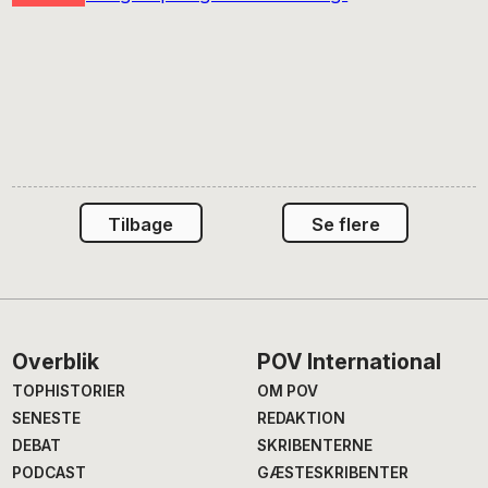
Tilbage
Se flere
Footer
Overblik
POV International
TOPHISTORIER
OM POV
SENESTE
REDAKTION
DEBAT
SKRIBENTERNE
PODCAST
GÆSTESKRIBENTER