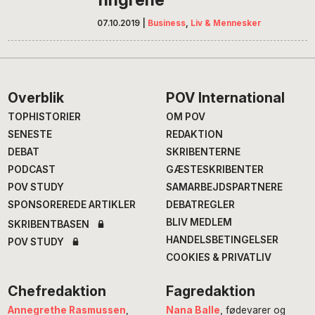
07.10.2019
|
Business
,
Liv & Mennesker
Footer
Overblik
POV International
TOPHISTORIER
OM POV
SENESTE
REDAKTION
DEBAT
SKRIBENTERNE
PODCAST
GÆSTESKRIBENTER
POV STUDY
SAMARBEJDSPARTNERE
SPONSOREREDE ARTIKLER
DEBATREGLER
BLIV MEDLEM
SKRIBENTBASEN
HANDELSBETINGELSER
POV STUDY
COOKIES & PRIVATLIV
Chefredaktion
Fagredaktion
Annegrethe Rasmussen
,
Nana Balle
, fødevarer og