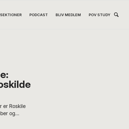
Hea
SEKTIONER
PODCAST
BLIV MEDLEM
POV STUDY
Høj
e:
Roskilde
 er Roskile
aber og
en globalisering,
e, er flere