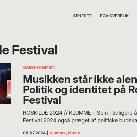
SENESTE
POV OVERBLIK
e Festival
GARBI SCHMIDT
Musikken står ikke alen
Politik og identitet på 
Festival
ROSKILDE 2024 // KLUMME – Som i tidligere år
Festival 2024 også præget af politiske budsk
identitetspolitiske brudflader. Hertil kommer d
06.07.2024
|
Klumme
,
Musik
som gør, at der, hvor man musikalsk har hjemm