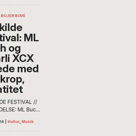
d Khruangbin
g. Flag spiller
 BOJER BOVÉ
kilde
tival: ML
h og
rli XCX
ede med
 krop,
titet
DE FESTIVAL //
ELSE: ML Buch
t kaldt for
24
|
Kultur
,
Musik
e-sær, og Charli
r en femmebot.