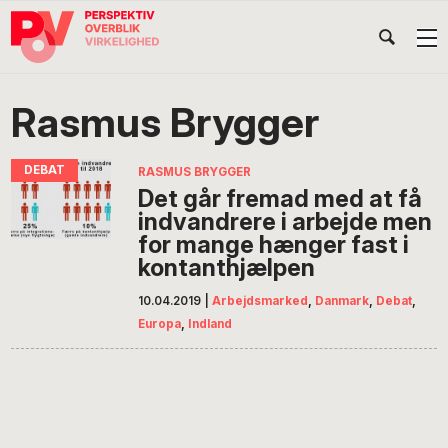
Gå
Skip
Gå
Head
direkte
til
direkte
til
indhold
til
Højr
primær
footer
Søg
på
navigation
Rasmus Brygger
POV
International
RASMUS BRYGGER
Det går fremad med at få
indvandrere i arbejde men
for mange hænger fast i
kontanthjælpen
10.04.2019
|
Arbejdsmarked
,
Danmark
,
Debat
,
Europa
,
Indland