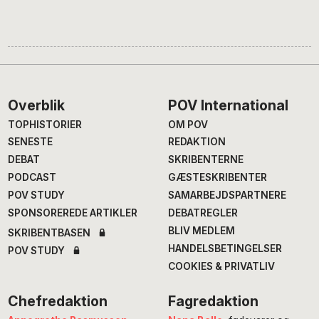
Footer
Overblik
POV International
TOPHISTORIER
OM POV
SENESTE
REDAKTION
DEBAT
SKRIBENTERNE
PODCAST
GÆSTESKRIBENTER
POV STUDY
SAMARBEJDSPARTNERE
SPONSOREREDE ARTIKLER
DEBATREGLER
BLIV MEDLEM
SKRIBENTBASEN
HANDELSBETINGELSER
POV STUDY
COOKIES & PRIVATLIV
Chefredaktion
Fagredaktion