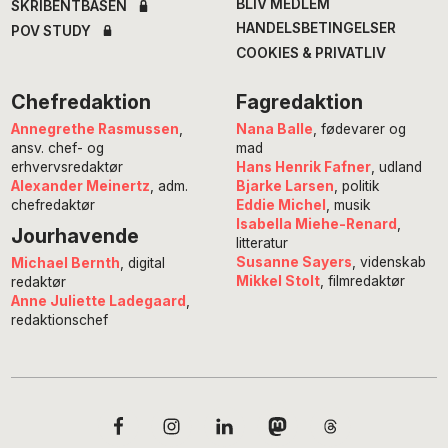
BLIV MEDLEM
SKRIBENTBASEN
HANDELSBETINGELSER
POV STUDY
COOKIES & PRIVATLIV
Chefredaktion
Fagredaktion
Annegrethe Rasmussen
,
Nana Balle
, fødevarer og
ansv. chef- og
mad
erhvervsredaktør
Hans Henrik Fafner
, udland
Alexander Meinertz
, adm.
Bjarke Larsen
, politik
chefredaktør
Eddie Michel
, musik
Isabella Miehe-Renard
,
Jourhavende
litteratur
Susanne Sayers
, videnskab
Michael Bernth
, digital
Mikkel Stolt
, filmredaktør
redaktør
Anne Juliette Ladegaard
,
redaktionschef