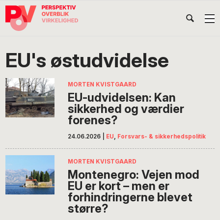
Gå
Skip
Gå
Head
direkte
til
direkte
til
indhold
til
Højr
primær
footer
Søg
på
navigation
EU's østudvidelse
POV
International
MORTEN KVISTGAARD
EU-udvidelsen: Kan
sikkerhed og værdier
forenes?
24.06.2026
|
EU
,
Forsvars- & sikkerhedspolitik
MORTEN KVISTGAARD
Montenegro: Vejen mod
EU er kort – men er
forhindringerne blevet
større?