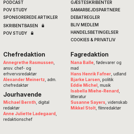
PODCAST
GÆSTESKRIBENTER
POV STUDY
SAMARBEJDSPARTNERE
SPONSOREREDE ARTIKLER
DEBATREGLER
BLIV MEDLEM
SKRIBENTBASEN
HANDELSBETINGELSER
POV STUDY
COOKIES & PRIVATLIV
Chefredaktion
Fagredaktion
Annegrethe Rasmussen
,
Nana Balle
, fødevarer og
ansv. chef- og
mad
erhvervsredaktør
Hans Henrik Fafner
, udland
Alexander Meinertz
, adm.
Bjarke Larsen
, politik
chefredaktør
Eddie Michel
, musik
Isabella Miehe-Renard
,
Jourhavende
litteratur
Susanne Sayers
, videnskab
Michael Bernth
, digital
Mikkel Stolt
, filmredaktør
redaktør
Anne Juliette Ladegaard
,
redaktionschef