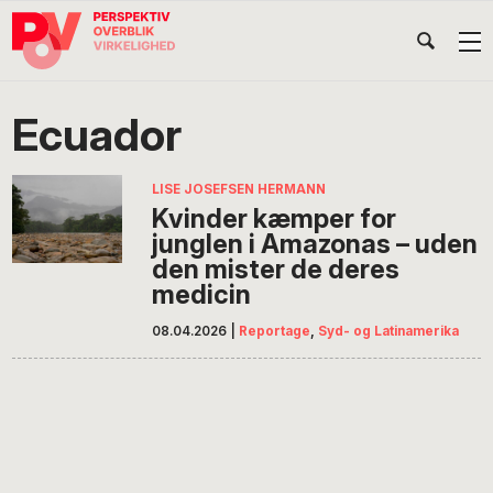
Gå
Skip
Gå
Head
direkte
til
direkte
til
indhold
til
Højr
primær
footer
Søg
på
navigation
Ecuador
POV
International
LISE JOSEFSEN HERMANN
Kvinder kæmper for
junglen i Amazonas – uden
den mister de deres
medicin
08.04.2026
|
Reportage
,
Syd- og Latinamerika