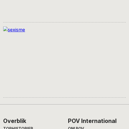
Footer
Overblik
POV International
TOPHISTORIER
OM POV