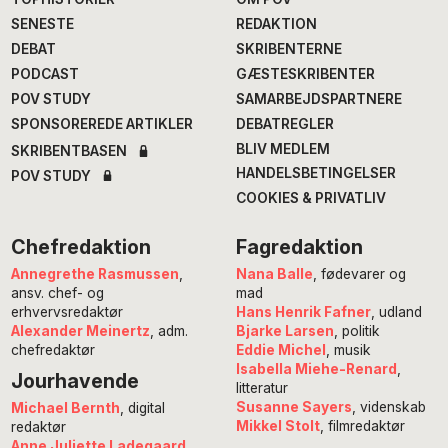
SENESTE
REDAKTION
DEBAT
SKRIBENTERNE
PODCAST
GÆSTESKRIBENTER
POV STUDY
SAMARBEJDSPARTNERE
SPONSOREREDE ARTIKLER
DEBATREGLER
BLIV MEDLEM
SKRIBENTBASEN
HANDELSBETINGELSER
POV STUDY
COOKIES & PRIVATLIV
Chefredaktion
Fagredaktion
Annegrethe Rasmussen
,
Nana Balle
, fødevarer og
ansv. chef- og
mad
erhvervsredaktør
Hans Henrik Fafner
, udland
Alexander Meinertz
, adm.
Bjarke Larsen
, politik
chefredaktør
Eddie Michel
, musik
Isabella Miehe-Renard
,
Jourhavende
litteratur
Susanne Sayers
, videnskab
Michael Bernth
, digital
Mikkel Stolt
, filmredaktør
redaktør
Anne Juliette Ladegaard
,