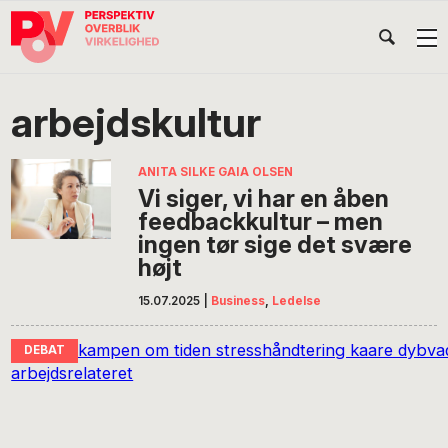
Gå
Skip
Gå
Head
direkte
til
direkte
til
indhold
til
Højr
primær
footer
Søg
på
navigation
arbejdskultur
POV
International
ANITA SILKE GAIA OLSEN
Vi siger, vi har en åben
feedbackkultur – men
ingen tør sige det svære
højt
15.07.2025
|
Business
,
Ledelse