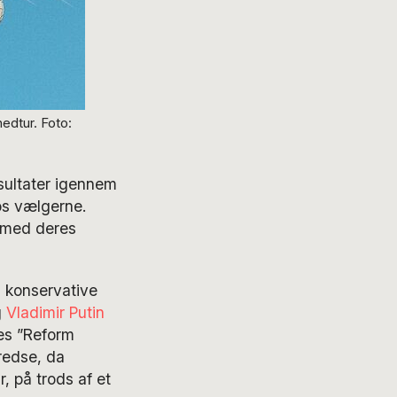
edtur. Foto:
esultater igennem
os vælgerne.
t med deres
g konservative
g
Vladimir Putin
ges ”Reform
redse, da
, på trods af et