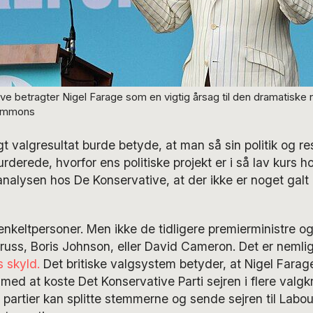
ve betragter Nigel Farage som en vigtig årsag til den dramatiske n
ommons
igt valgresultat burde betyde, at man så sin politik og r
derede, hvorfor ens politiske projekt er i så lav kurs h
analysen hos De Konservative, at der ikke er noget gal
nkeltpersoner. Men ikke de tidligere premierministre o
russ, Boris Johnson, eller David Cameron. Det er nemli
 skyld.
Det britiske valgsystem betyder, at Nigel Fara
med at koste Det Konservative Parti sejren i flere valgk
 partier kan splitte stemmerne og sende sejren til Labour