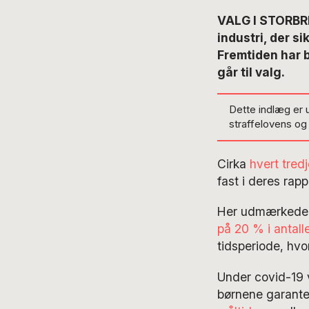
VALG I STORBRI
industri, der s
Fremtiden har b
går til valg.
Dette indlæg er 
straffelovens o
Cirka
hvert tredj
fast i deres rap
Her udmærkede S
på 20 % i antalle
tidsperiode, hvor
Under covid-19 v
børnene garante