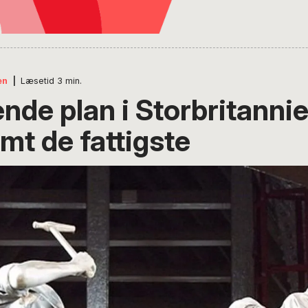
en
|
Læsetid
3
min.
nde plan i Storbritannie
mt de fattigste