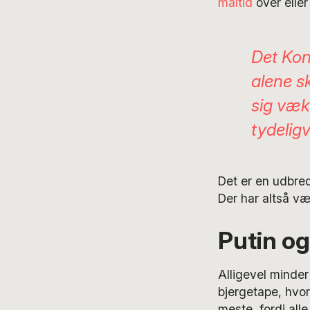
måltid
over eller
Det Kons
alene sk
sig væk
tydeligv
Det er en udbre
Der har altså væ
Putin og
Alligevel minder
bjergetape, hvor
meste, fordi alle