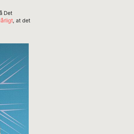
på Det
årligt
, at det