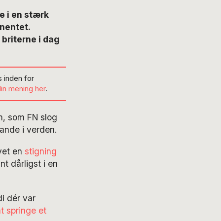
 i en stærk
nentet.
 briterne i dag
 inden for
din mening her
.
um, som FN slog
ande i verden.
vet en
stigning
t dårligst i en
i dér var
at springe et