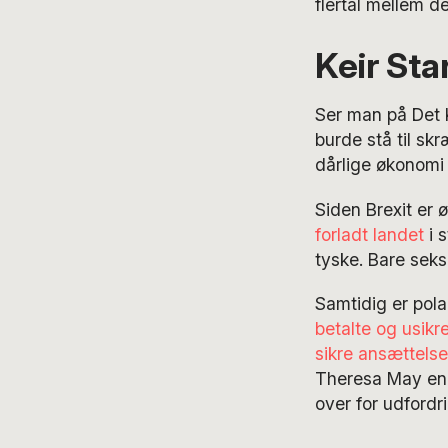
flertal mellem de
Keir Sta
Ser man på Det K
burde stå til sk
dårlige økonomi 
Siden Brexit er 
forladt landet
i s
tyske. Bare seks
Samtidig er pola
betalte og usikr
sikre ansættelse
Theresa May endd
over for udfordri