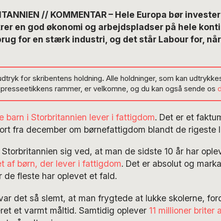
TANNIEN // KOMMENTAR – Hele Europa bør investere
ikrer en god økonomi og arbejdspladser på hele konti
rug for en stærk industri, og det står Labour for, når
udtryk for skribentens holdning
.
Alle holdninger, som kan udtrykkes
g presseetikkens rammer, er velkomne, og du kan også sende os
e barn i Storbritannien lever i fattigdom
. Det er et fakt
port fra december om børnefattigdom blandt de rigeste l
torbritannien sig ved, at man de sidste 10 år har ople
t af børn, der lever i fattigdom
. Det er absolut og markan
 de fleste har oplevet et fald.
ar det så slemt, at man frygtede at lukke skolerne, ford
ret et varmt måltid. Samtidig oplever
11 millioner briter 