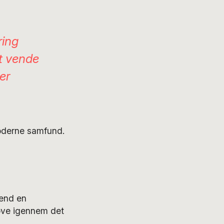
ring
at vende
er
moderne samfund.
 end en
sove igennem det