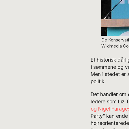
De Konservati
Wikimedia C
Et historisk dårl
i sømmene og vur
Men i stedet er 
politik.
Det handler om e
ledere som Liz T
og Nigel Farages
Party” kan ende 
højreorienterede