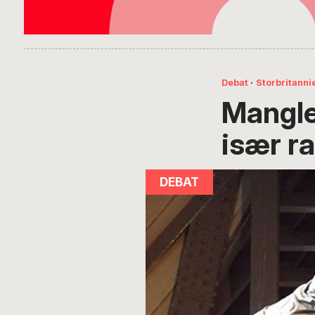
Debat
·
Storbritanni
Mangle
især ra