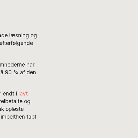
ende læsning og
 efterfølgende
somhederne har
 på 90 % af den
er endt i
lavt
elbetalte og
k opløste
simpelthen tabt