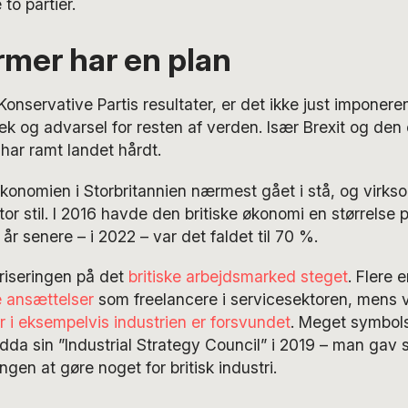
 to partier.
rmer har en plan
onservative Partis resultater, er det ikke just imponer
ræk og advarsel for resten af verden. Især Brexit og den
har ramt landet hårdt.
økonomien i Storbritannien nærmest gået i stå, og virk
tor stil. I 2016 havde den britiske økonomi en størrelse
 år senere – i 2022 – var det faldet til 70 %.
riseringen på det
britiske arbejdsmarked steget
. Flere 
e ansættelser
som freelancere i servicesektoren, mens v
r i eksempelvis industrien er forsvundet
. Meget symbols
a sin ”Industrial Strategy Council” i 2019 – man gav 
ngen at gøre noget for britisk industri.