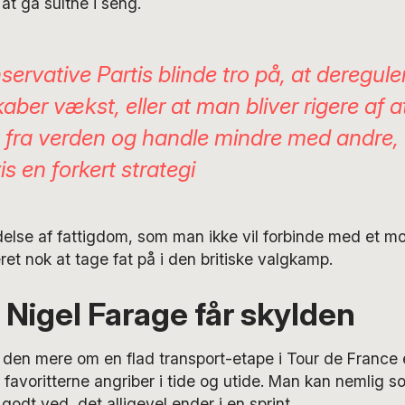
 at gå sultne i seng.
ervative Partis blinde tro på, at deregule
aber vækst, eller at man bliver rigere af 
 fra verden og handle mindre med andre, 
is en forkert strategi
delse af fattigdom, som man ikke vil forbinde med et 
ret nok at tage fat på i den britiske valgkamp.
 Nigel Farage får skylden
 den mere om en flad transport-etape i Tour de France
 favoritterne angriber i tide og utide. Man kan nemlig 
 godt ved, det alligevel ender i en sprint.