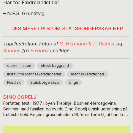
Har for Fædrelandet Ild”
– N.F.S. Grundtvig
LÆS MERE I POV OM
STATSBORGERSKAB HER
Topillustration: Fotos af
S. Hermann & F. Richter
og
Kurious
fra
Pixabay
i collage.
diskrimination
etnisk baggrund
Institut for Menneskerettigheder
menneskerettighed
Nordisk
Statsborgerskab
Unge
DINO COPELJ
Forfatter, født i 1977 i byen Trebinje, Bosnien-Hercegovina.
Sammen med familien oplevede Dino Copelj etnisk udrensning på
tætteste hold. Krigens grusomheder i 90'erne førte til, at han kom
til Danmark i 1993 som flygtning. I en særlig følsom periode i livet,
teenageår, havde Dino enten status som undermenneske i byen
Trebinje under krigen eller som flygtning i bl.a. flygtningelejre i