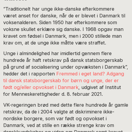
“Traditionelt har unge ikke-danske efterkommere
været anset for danske, når de er blevet i Danmark til
voksenalderen. Siden 1950 har efterkommere som
voksne skullet erklære sig danske. I 1968 opgav man
kravet om fødsel i Danmark, men i 2000 stillede man
krav om, at de unge ikke måtte være straffet.
Unge i almindelighed har imidlertid gennem flere
hundrede år haft retskrav på dansk statsborgerskab
på grund af socialisering under opvæksten i Danmark”,
hedder det i rapporten
Fremmed i eget land? Adgang
til dansk statsborgerskab for børn og unge, der er
født og/eller opvokset i Danmark
, udgivet af Institut
for Menneskerettigheder d. 8. februar 2021.
VK-regeringen brød med dette flere hundrede år gamle
retskrav, da de i 2004 valgte at diskriminere ikke-
nordiske borgere, som var født og opvokset i
Danmark, ved at stille en række strenge krav om