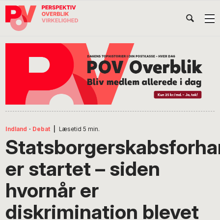
Gå
Skip
Gå
Head
direkte
til
direkte
til
indhold
til
Højr
primær
footer
Søg
på
navigation
POV
International
Indland
·
Debat
|
Læsetid
5
min.
Statsborgerskabsforha
er startet – siden
hvornår er
diskrimination blevet