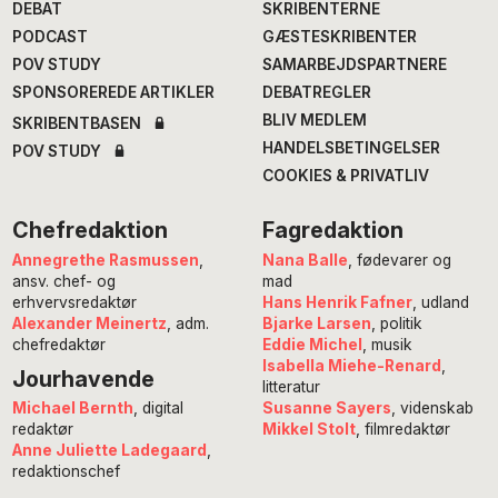
DEBAT
SKRIBENTERNE
PODCAST
GÆSTESKRIBENTER
POV STUDY
SAMARBEJDSPARTNERE
SPONSOREREDE ARTIKLER
DEBATREGLER
BLIV MEDLEM
SKRIBENTBASEN
HANDELSBETINGELSER
POV STUDY
COOKIES & PRIVATLIV
Chefredaktion
Fagredaktion
Annegrethe Rasmussen
,
Nana Balle
, fødevarer og
ansv. chef- og
mad
erhvervsredaktør
Hans Henrik Fafner
, udland
Alexander Meinertz
, adm.
Bjarke Larsen
, politik
chefredaktør
Eddie Michel
, musik
Isabella Miehe-Renard
,
Jourhavende
litteratur
Susanne Sayers
, videnskab
Michael Bernth
, digital
Mikkel Stolt
, filmredaktør
redaktør
Anne Juliette Ladegaard
,
redaktionschef