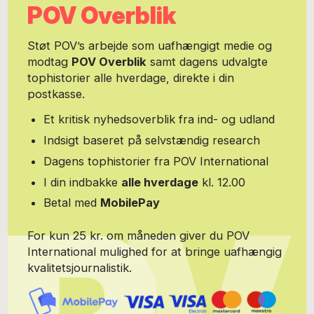
POV Overblik
Danmark, hvor han sad i uvished i tre år. Er uddannet som diplom i
offentlig forvaltning og administration.
Støt POV’s arbejde som uafhængigt medie og
modtag
POV Overblik
samt dagens udvalgte
tophistorier alle hverdage, direkte i din
postkasse.
Et kritisk nyhedsoverblik fra ind- og udland
Indsigt baseret på selvstændig research
Dagens tophistorier fra POV International
I din indbakke
alle hverdage
kl. 12.00
Betal med
MobilePay
For kun 25 kr. om måneden giver du POV
International mulighed for at bringe uafhængig
kvalitetsjournalistik.