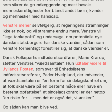
som sikrer de grundlæggende og mest basale
menneskerettigheder for blandt andet børn, kvinder
og mennesker med handicap.
Venstre mener
selvfølgelig, at regeringens stramninger
ikke er nok, og vil stramme endnu mere. Venstre vil
“lege tankepoliti” og undersøge, om potentielle nye
danske statsborgere har danske værdier, sådan som
Venstre formentligt forestiller sig, at danske værdier er.
Dansk Folkepartis indfødsretsordfører, Marie Krarup,
støtter Venstres “værdisamtale”. Hun
udtaler videre til
Jyllands Posten
, som svar til Enhedslistens
indfødsretsordfører, Peder Hvelplund, der indvender,
at værdisamtalen er “en form for sindelagskontrol om,
at folk skal være på en bestemt måde eller have en
bestemt opfattelse”, at sindelagskontrol er der netop
“en risiko for … men det er også det, vi ønsker.”
Og sådan kan man blive ved.