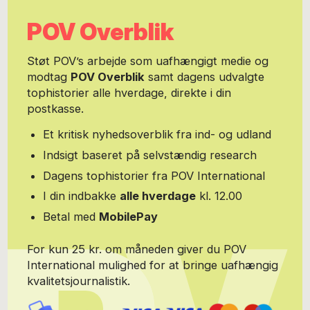
almindelige menneskers samtaler om overvældende oplevelser,
POV Overblik
tro, tabunedbrydning, selvmord og feminisme. Holder foredrag,
skriver og udgiver podcasten “Berørth”. Forfatter til bestselleren
“Jeg mødte Jesus - en modvillig troendes bekendelser” (2015),
Støt POV’s arbejde som uafhængigt medie og
Informations Forlag, “Vi mødte Jesus - og hvad kommer det andre
modtag
POV Overblik
samt dagens udvalgte
ved” (2017) og “Gud, du er jo lige her - sådan lever jeg med min
tophistorier alle hverdage, direkte i din
tro” (2019), begge Gyldendal og “Med rank ryg - om tro og
moderskab” (2021), Bibelselskabet. Kontakt via
postkasse.
www.charlotteroerth.dk Foto: Marie Hald
Et kritisk nyhedsoverblik fra ind- og udland
Indsigt baseret på selvstændig research
Dagens tophistorier fra POV International
I din indbakke
alle hverdage
kl. 12.00
Betal med
MobilePay
For kun 25 kr. om måneden giver du POV
International mulighed for at bringe uafhængig
kvalitetsjournalistik.