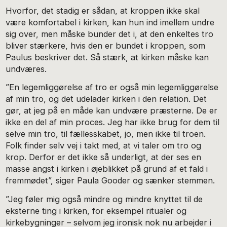
Hvorfor, det stadig er sådan, at kroppen ikke skal
være komfortabel i kirken, kan hun ind imellem undre
sig over, men måske bunder det i, at den enkeltes tro
bliver stærkere, hvis den er bundet i kroppen, som
Paulus beskriver det. Så stærk, at kirken måske kan
undværes.
”En legemliggørelse af tro er også min legemliggørelse
af min tro, og det udelader kirken i den relation. Det
gør, at jeg på en måde kan undvære præsterne. De er
ikke en del af min proces. Jeg har ikke brug for dem til
selve min tro, til fællesskabet, jo, men ikke til troen.
Folk finder selv vej i takt med, at vi taler om tro og
krop. Derfor er det ikke så underligt, at der ses en
masse angst i kirken i øjeblikket på grund af et fald i
fremmødet”, siger Paula Gooder og sænker stemmen.
”Jeg føler mig også mindre og mindre knyttet til de
eksterne ting i kirken, for eksempel ritualer og
kirkebygninger – selvom jeg ironisk nok nu arbejder i