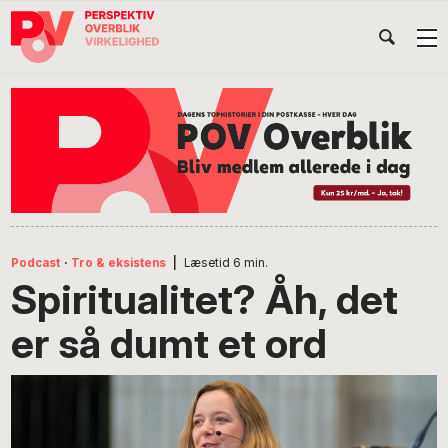
Gå
Skip
Gå
Head
direkte
til
direkte
til
indhold
til
Højr
primær
footer
Søg
på
navigation
POV
International
Podcast
·
Tro & eksistens
|
Læsetid
6
min.
Spiritualitet? Åh, det
er så dumt et ord