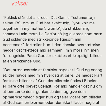
vokser
”Faktisk står det allerede i Det Gamle Testamente, i
salme 139, om, at Gud har skabt mig, “you knit me
together in my mother’s womb”, du strikker mig
sammen i min mors liv. Derfor så jeg allerede som barn
Gud siddende med strikkepinde ligesom min
bedstemor”, fortæller hun. I den danske oversættelse
hedder det ”flettede mig sammen i min mors liv”, men
for engelske Paula Gooder skabtes et kropsligt billede
af en strikkende Gud.
”Det introducerede et feminint aspekt til Gud og endog
et, der havde med min hverdag at gøre. De meget klart
feminine billeder af Gud, der allerede findes i Bibelen,
er bare ofte blevet udeladt. For mig handler det nu om
at bemærke dem, genkende dem og give dem
opmærksomhed”, siger hun og taler videre om billedet
af Gud som en bjørnemoder, der ikke tillader nogle at