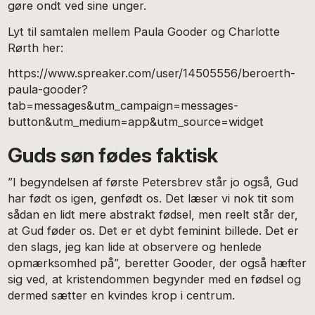
gøre ondt ved sine unger.
Lyt til samtalen mellem Paula Gooder og Charlotte
Rørth her:
https://www.spreaker.com/user/14505556/beroerth-
paula-gooder?
tab=messages&utm_campaign=messages-
button&utm_medium=app&utm_source=widget
Guds søn fødes faktisk
”I begyndelsen af første Petersbrev står jo også, Gud
har født os igen, genfødt os. Det læser vi nok tit som
sådan en lidt mere abstrakt fødsel, men reelt står der,
at Gud føder os. Det er et dybt feminint billede. Det er
den slags, jeg kan lide at observere og henlede
opmærksomhed på”, beretter Gooder, der også hæfter
sig ved, at kristendommen begynder med en fødsel og
dermed sætter en kvindes krop i centrum.