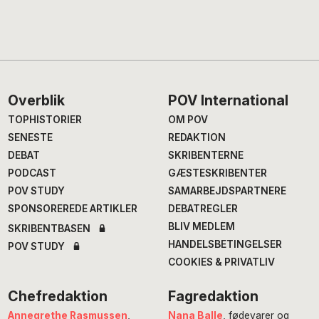
Footer
Overblik
POV International
TOPHISTORIER
OM POV
SENESTE
REDAKTION
DEBAT
SKRIBENTERNE
PODCAST
GÆSTESKRIBENTER
POV STUDY
SAMARBEJDSPARTNERE
SPONSOREREDE ARTIKLER
DEBATREGLER
BLIV MEDLEM
SKRIBENTBASEN
HANDELSBETINGELSER
POV STUDY
COOKIES & PRIVATLIV
Chefredaktion
Fagredaktion
Annegrethe Rasmussen
,
Nana Balle
, fødevarer og