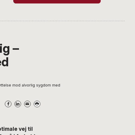
ig –
ed
kyttelse mod alvorlig sygdom med
imale vej til