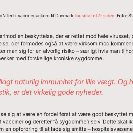
ioNTech-vacciner ankom til Danmark
for snart et år siden
. Foto: 
derimod en beskyttelse, der er rettet mod hele virusset, 
else, der formodes også at være virksom mod kommende
 man sig for en alvorlig risiko – særligt hvis man tilhø
nesker med forskellige kroniske sygdomme.
illagt naturlig immunitet for lille vægt. Og 
stik, er det virkelig gode nyheder.
ise sig at være en fordel først at være godt beskyttet m
f vacciner og derefter få sygdommen selv. Dette skal i
 en opfordring til at lade sig smitte – hospitalsvæsenet 