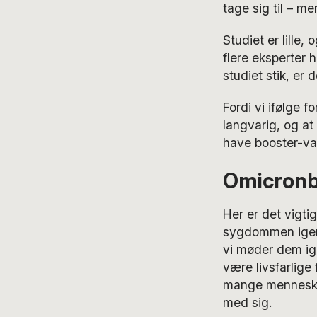
tage sig til – m
Studiet er lille
flere eksperter h
studiet stik, er 
Fordi vi ifølge f
langvarig, og at
have booster-vac
Omicronb
Her er det vigti
sygdommen igen.
vi møder dem ige
være livsfarlige
mange menneskeli
med sig.