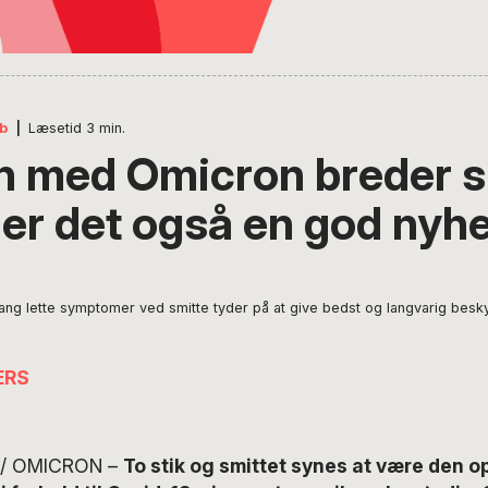
b
|
Læsetid
3
min.
n med Omicron breder s
er det også en god nyh
gang lette symptomer ved smitte tyder på at give bedst og langvarig bes
ERS
/ OMICRON –
To stik og smittet synes at være den opt