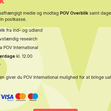
k
 områder har en særlig dragning på hende, ikke mindst i relation 
 uafhængigt medie og modtag
POV Overblik
samt dagen
en stor del af året i Lissabon, som hun tror på bliver en af Eur
din postkasse.
r og vil også bidrage med indlæg fra Europas sydvestligste hjør
lik fra ind- og udland
elvstændig research
ra POV International
verdage
kl. 12.00
y
en giver du POV International mulighed for at bringe u