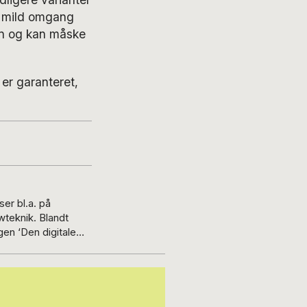
en mild omgang
hen og kan måske
 er garanteret,
er bl.a. på
k. Blandt
en ‘Den digitale
2030. Dertil
om journalistik og
ktør på Børsen. Hun
at de