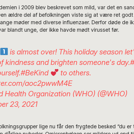
demien i 2009 blev beskrevet som mild, var det en sa
Den ældre del af befolkningen viste sig at være ret godt
lange møder med diverse influenzaer. Derfor døde de ik
var blandt unge, der ikke havde mødt virusset før.
is almost over! This holiday season let
of kindness and brighten someone's day.
urself.
#BeKind
to others.
itter.com/aoc2pwwM4E
d Health Organization (WHO) (@WHO)
er 23, 2021
olkningsgrupper lige nu får den frygtede besked “du er te
un dårlige nyheder. Omicronbølgen ser mildere ud end ti