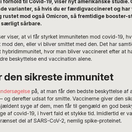
i forhold til Covid-19, viser nyt amerikanske studie. 
de varianter, så hvis du er færdigvaccineret og har 
g rustet mod også Omicron, så fremtidige booster-s
særligt sårbare.
er viser, at vi får styrket immuniteten mod covid-19, h
t mod den, eller vi bliver smittet med den. Det har sam
t hybridimmunitet, hvor man bliver vaccineret efter at 
edre beskyttelse end vaccination alene.
r den sikreste immunitet
undersøgelse
på, at man får den bedste beskyttelse af a
 – og derefter udsat for smitte. Vaccinerne giver den si
 sjældent syge af dem, men får til gengæld en god besk
yge af covid-19, i hvert fald et stykke tid. Imidlertid er
grænset del af SARS-CoV-2, nemlig spike-proteinet.