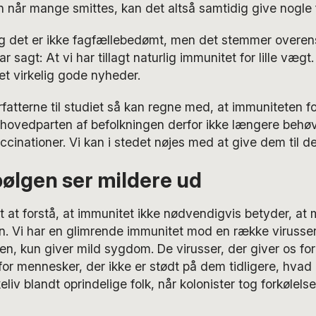
en når mange smittes, kan det altså samtidig give nogle 
, og det er ikke fagfællebedømt, men det stemmer overe
ar sagt: At vi har tillagt naturlig immunitet for lille vægt
det virkelig gode nyheder.
orfatterne til studiet så kan regne med, at immuniteten f
 hovedparten af befolkningen derfor ikke længere behøv
cinationer. Vi kan i stedet nøjes med at give dem til d
ølgen ser mildere ud
gt at forstå, at immunitet ikke nødvendigvis betyder, at 
 Vi har en glimrende immunitet mod en række virusser,
n, kun giver mild sygdom. De virusser, der giver os for
 for mennesker, der ikke er stødt på dem tidligere, hvad 
v blandt oprindelige folk, når kolonister tog forkølelse