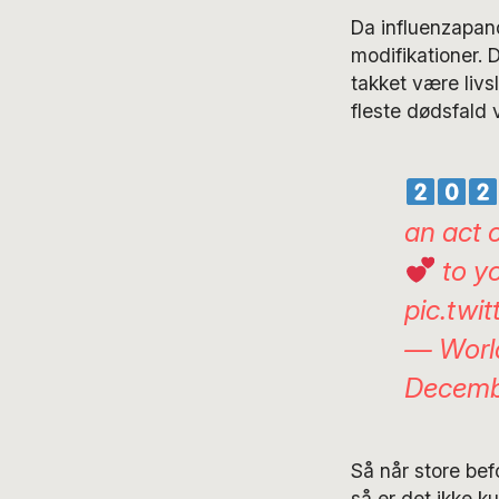
Da influenzapan
modifikationer. 
takket være livs
fleste dødsfald 
an act 
to yo
pic.tw
— Worl
Decemb
Så når store bef
så er det ikke k