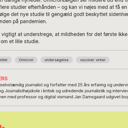
flere studier efterhånden – og kan vi nøjes med at få 
ifølge det nye studie til gengæld godt beskyttet siden
enden på pandemien.
vigtigt at understrege, at mildheden for det første ikke
om et lille studie.
nitet
Omicron
undersøgelse
vacciner virker
ERS
elvstændig journalist og forfatter med 25 års erfaring og undervis
ournalisthøjskole i kritisk og udredende journalistik og interviewtekni
en med professor og digital vismand Jan Damsgaard udgivet bog
 Life Publishing bogen ‘2030 NOW’ om FN’s bæredygtighedsmål for 
 digitalisering og ledelse. Desuden er hun hyppig gæst i debatter 
korrespondent for Metroaviserne internationalt samt nyhedsreda
e børn blevet kaldt ‘verdens mest nørdede mor’, og sandt er det, 