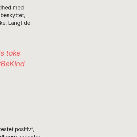
ndhed med
 beskyttet,
ke. Langt de
's take
#BeKind
stet positiv”,
dligere varianter