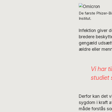
De første Phizer-B
Institut.
Infektion giver 
bredere beskytt
gengæld udsætter
ældre eller men
Vi har t
studiet 
Derfor kan det v
sygdom i kraft a
måde forstås som