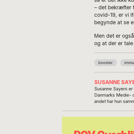
– det bekræfter 
covid-19, er vi 
begynde at se 
Men det er også 
og at der er tale 
booster
immu
SUSANNE SAY
Susanne Sayers er s
Danmarks Medie- og J
andet har hun samm
omstilling’ og for
adskillige bøger om
journalistisk etik. Susanne Sayers har tidligere bl.a. været chefredaktør på 24timer, redaktionschef på
metroXpress, klima
er af sine to voksn