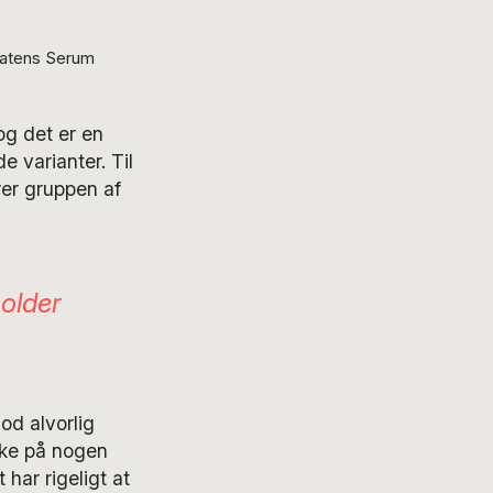
Statens Serum
og det er en
 varianter. Til
rer gruppen af
holder
od alvorlig
kke på nogen
har rigeligt at