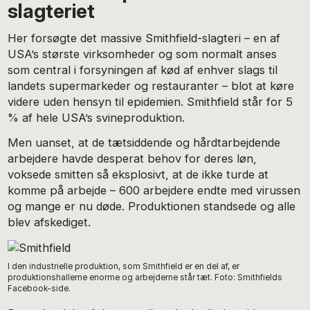
slagteriet
Her forsøgte det massive Smithfield-slagteri – en af
USA’s største virksomheder og som normalt anses
som central i forsyningen af kød af enhver slags til
landets supermarkeder og restauranter – blot at køre
videre uden hensyn til epidemien. Smithfield står for 5
% af hele USA’s svineproduktion.
Men uanset, at de tætsiddende og hårdtarbejdende
arbejdere havde desperat behov for deres løn,
voksede smitten så eksplosivt, at de ikke turde at
komme på arbejde – 600 arbejdere endte med virussen
og mange er nu døde. Produktionen standsede og alle
blev afskediget.
I den industrielle produktion, som Smithfield er en del af, er
produktionshallerne enorme og arbejderne står tæt. Foto: Smithfields
Facebook-side.