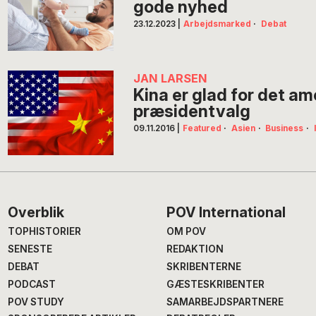
gode nyhed
23.12.2023
|
Arbejdsmarked
·
Debat
JAN LARSEN
Kina er glad for det a
præsidentvalg
09.11.2016
|
Featured
·
Asien
·
Business
·
Footer
Overblik
POV International
TOPHISTORIER
OM POV
SENESTE
REDAKTION
DEBAT
SKRIBENTERNE
PODCAST
GÆSTESKRIBENTER
POV STUDY
SAMARBEJDSPARTNERE