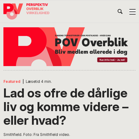
Gå
Skip
Gå
Head
direkte
til
direkte
til
indhold
til
Højr
primær
footer
Søg
på
navigation
POV
International
Featured
|
Læsetid
4
min.
Lad os ofre de dårlige
liv og komme videre –
eller hvad?
Smithfield. Foto: Fra Smithfield video.