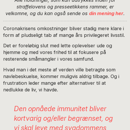
Alle holdninger, som kan udtrykkes inden for
straffelovens og presseetikkens rammer, er
velkomne, og du kan også sende os
din mening her
.
Coronakrisens omkostninger bliver stadig mere klare i
form af pludseligt tab af mange års privilegeret livsstil.
Det er foreløbig slut med lette oplevelser ude og
hjemme og med vores frihed til at fokusere på
resterende småmangler i vores samfund.
Hvad man i det meste af verden ville betragte som
navlebeskuelse, kommer muligvis aldrig tilbage. Og i
frustration leder mange efter alternativer til at
nedlukke de liv, vi havde.
Den opnåede immunitet bliver
kortvarig og/eller begrænset, og
vi skal leve med sygdommens