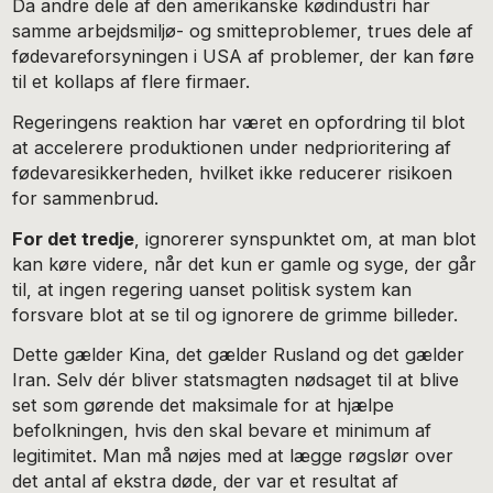
Da andre dele af den amerikanske kødindustri har
samme arbejdsmiljø- og smitteproblemer, trues dele af
fødevareforsyningen i USA af problemer, der kan føre
til et kollaps af flere firmaer.
Regeringens reaktion har været en opfordring til blot
at accelerere produktionen under nedprioritering af
fødevaresikkerheden, hvilket ikke reducerer risikoen
for sammenbrud.
For det tredje
, ignorerer synspunktet om, at man blot
kan køre videre, når det kun er gamle og syge, der går
til, at ingen regering uanset politisk system kan
forsvare blot at se til og ignorere de grimme billeder.
Dette gælder Kina, det gælder Rusland og det gælder
Iran. Selv dér bliver statsmagten nødsaget til at blive
set som gørende det maksimale for at hjælpe
befolkningen, hvis den skal bevare et minimum af
legitimitet. Man må nøjes med at lægge røgslør over
det antal af ekstra døde, der var et resultat af