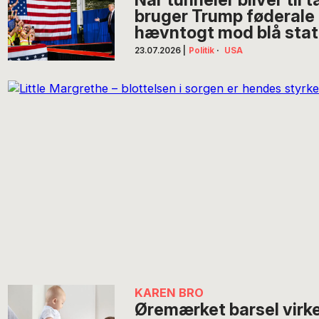
bruger Trump føderale m
hævntogt mod blå stat
23.07.2026
|
Politik
·
USA
KAREN BRO
Øremærket barsel virker