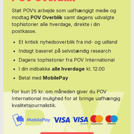
tjeneste arbejdede han som udsendt med dansk og international
forsvarsstøtte til Baltikum og deltog i opbyggelsen og stod senere
Støt POV’s arbejde som uafhængigt medie og
for ledelsen af det baltiske forsvarsakademi. I 2005 blev han
modtag
POV Overblik
samt dagens udvalgte
ansat i Forsvarsakademiets Center for Militærhistorie, hvor han
tophistorier alle hverdage, direkte i din
har forsket i og nyskrevet dansk militærhistorie. Han stoppede
som seniorforsker i 2016. Michael H. Clemmesen var medlem af
postkasse.
Forsvarskommissionen af 1988 og deltager ofte i den offentlige
debat om udenrigs- og sikkerhedspolitik samt om forsvaret og i
Et kritisk nyhedsoverblik fra ind- og udland
den bredere danske samfundsdebat. I marts 2010 udgav han
Indsigt baseret på selvstændig research
bogen 'Den lange vej mod 9. april' om dansk forsvarspolitik i
mellemkrigstiden. I 1999 blev han Kommandør af Dannebrog. Han
Dagens tophistorier fra POV International
bærer også Hæderstegnet for god tjeneste ved Hæren,
I din indbakke
alle hverdage
kl. 12.00
Trestjerneordenen samt en lang række udenlandske medaljer og
hædersbevisninger.
Betal med
MobilePay
For kun 25 kr. om måneden giver du POV
International mulighed for at bringe uafhængig
kvalitetsjournalistik.