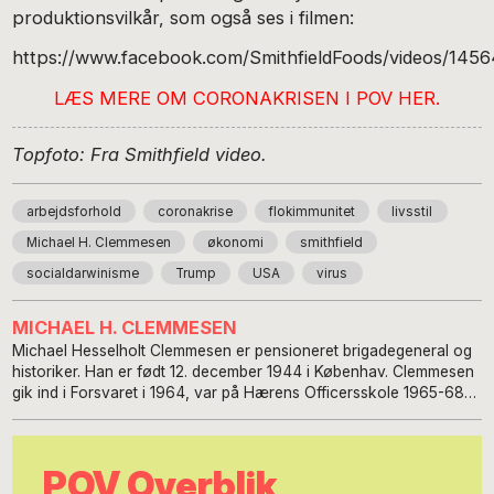
produktionsvilkår, som også ses i filmen:
https://www.facebook.com/SmithfieldFoods/videos/14
LÆS MERE OM
CORONAKRISEN I POV HER.
Topfoto: Fra Smithfield video.
arbejdsforhold
coronakrise
flokimmunitet
livsstil
Michael H. Clemmesen
økonomi
smithfield
socialdarwinisme
Trump
USA
virus
MICHAEL H. CLEMMESEN
Michael Hesselholt Clemmesen er pensioneret brigadegeneral og
historiker. Han er født 12. december 1944 i Københav. Clemmesen
gik ind i Forsvaret i 1964, var på Hærens Officersskole 1965-68
og har været linjeofficer i Hærens kamptropper siden 1968, fra
1979 som generalstabsofficer. Han gik på pension som
brigadegeneral i 2004. Michael H. Clemmesen er tillige uddannet
POV Overblik
historiker fra Københavns Universitet i 1981. I de sidste ti år af sin