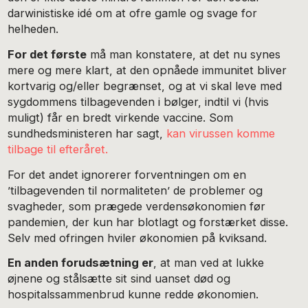
darwinistiske idé om at ofre gamle og svage for
helheden.
For det første
må man konstatere, at det nu synes
mere og mere klart, at den opnåede immunitet bliver
kortvarig og/eller begrænset, og at vi skal leve med
sygdommens tilbagevenden i bølger, indtil vi (hvis
muligt) får en bredt virkende vaccine. Som
sundhedsministeren har sagt,
kan virussen komme
tilbage til efteråret.
For det andet ignorerer forventningen om en
’tilbagevenden til normaliteten’ de problemer og
svagheder, som prægede verdensøkonomien før
pandemien, der kun har blotlagt og forstærket disse.
Selv med ofringen hviler økonomien på kviksand.
En anden forudsætning er
, at man ved at lukke
øjnene og stålsætte sit sind uanset død og
hospitalssammenbrud kunne redde økonomien.