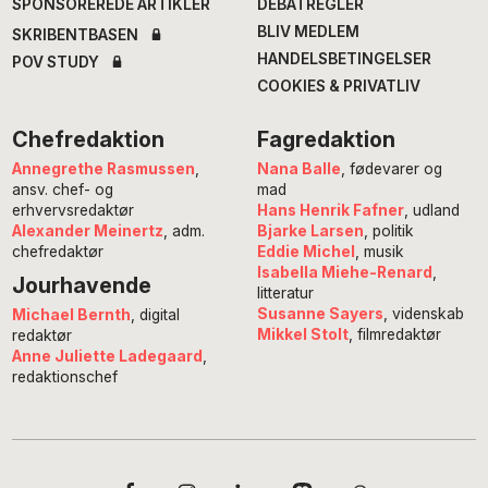
SPONSOREREDE ARTIKLER
DEBATREGLER
BLIV MEDLEM
SKRIBENTBASEN
HANDELSBETINGELSER
POV STUDY
COOKIES & PRIVATLIV
Chefredaktion
Fagredaktion
Annegrethe Rasmussen
,
Nana Balle
, fødevarer og
ansv. chef- og
mad
erhvervsredaktør
Hans Henrik Fafner
, udland
Alexander Meinertz
, adm.
Bjarke Larsen
, politik
chefredaktør
Eddie Michel
, musik
Isabella Miehe-Renard
,
Jourhavende
litteratur
Susanne Sayers
, videnskab
Michael Bernth
, digital
Mikkel Stolt
, filmredaktør
redaktør
Anne Juliette Ladegaard
,
redaktionschef