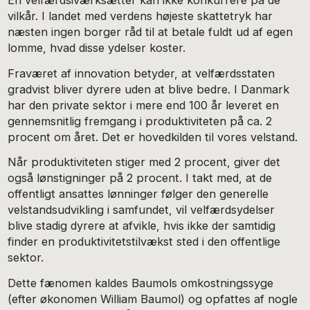
En velfærdsiværksætter kan ikke konkurrere på de
vilkår. I landet med verdens højeste skattetryk har
næsten ingen borger råd til at betale fuldt ud af egen
lomme, hvad disse ydelser koster.
Fraværet af innovation betyder, at velfærdsstaten
gradvist bliver dyrere uden at blive bedre. I Danmark
har den private sektor i mere end 100 år leveret en
gennemsnitlig fremgang i produktiviteten på ca. 2
procent om året. Det er hovedkilden til vores velstand.
Når produktiviteten stiger med 2 procent, giver det
også lønstigninger på 2 procent. I takt med, at de
offentligt ansattes lønninger følger den generelle
velstandsudvikling i samfundet, vil velfærdsydelser
blive stadig dyrere at afvikle, hvis ikke der samtidig
finder en produktivitetstilvækst sted i den offentlige
sektor.
Dette fænomen kaldes Baumols omkostningssyge
(efter økonomen William Baumol) og opfattes af nogle