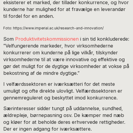
eksisterer et marked, der tillader konkurrence, og hvor
kunderne har mulighed for at fravælge en leverandør
til fordel for en anden.
Foto: https://www.imperial.ac.uk/research-and-innovation/
Som
Produktivitetskommissionen
i sin tid konkluderede:
”Velfungerende markeder, hvor virksomhederne
konkurrerer om kunderne på lige vilkår, tilskynder
virksomhederne til at være innovative og effektive og
gør det muligt for de dygtige virksomheder at vokse på
bekostning af de mindre dygtige.”
I velfærdssektoren er iværksætteri for det meste
umuligt og ofte direkte ulovligt. Velfærdssektoren er
gennemreguleret og beskyttet imod konkurrence.
Særinteresser sidder tungt på uddannelse, sundhed,
ældrepleje, børnepasning osv. De kæmper med næb
og kløer for at beholde deres erhvervede rettigheder.
Der er ingen adgang for iværksættere.