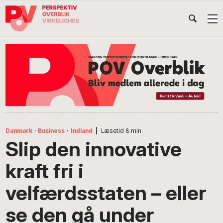
Gå
Skip
Gå
Head
direkte
til
direkte
til
indhold
til
Højr
primær
footer
Søg
på
navigation
POV
International
Danmark
·
Business
·
Indland
|
Læsetid
8
min.
Slip den innovative
kraft fri i
velfærdsstaten – eller
se den gå under