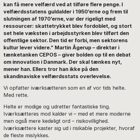
kan få mere velfærd ved at tilføre flere penge. I
velfærdsstatens guldalder i 1950’erne og frem til
slutningen af 1970’erne, var der rigeligt med
ressourcer: skattetrykket blev fordoblet, og stort
set hele væksten i arbejdsstyrken blev tilført den
offentlige sektor. Den tid er forbi, men sektorens
kultur lever videre.” Martin Ågerup – direktør i
tænketanken CEPOS – giver bolden op til en debat
om innovation i Danmark. Der skal tænkes nyt,
mener han. Ellers tror han ikke på den
skandinaviske velfærdsstats overlevelse.
Vi opfatter iværksætteren som en af vor tids helte.
Med rette.
Helte er modige og udretter fantastiske ting.
Iværksætteres mod kalder vi – med et mere moderne
men også mere kedeligt ord – risikovillighed.
Iværksættere kaster sig ud i risikable projekter, hvoraf
de fleste mislykkes.