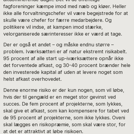
fagforeninger kæmpe imod med næb og kløer. Heller
ikke alle forvaltningschefer vil være begejstrede for at
skulle være chefer for færre medarbejdere. Og
politikere vil indse, at kampen imod stærke,
velorganiserede særinteresser ikke er værd at tage.
Der er også et andet – og måske endnu større –
problem. Iværksætteri er af natur ekstremt risikabelt.
95 procent af alle start up-iværksættere opnår ikke
det forventede afkast, og 30-40 procent brænder hele
den investerede kapital af uden at levere noget som
helst afkast overhovedet.
Denne enorme risiko er der kun nogen, som vil løbe,
hvis der til gengæld er en meget stor gevinst ved
succes. De fem procent af projekterne, som lykkes,
skal give et afkast, som kan kompensere for tabet ved
de 95 procent af projekterne, som ikke lykkes. Oveni
skal lægges en risikopræmie, som skal være stor, for
at det er attraktivt at løbe risikoen.