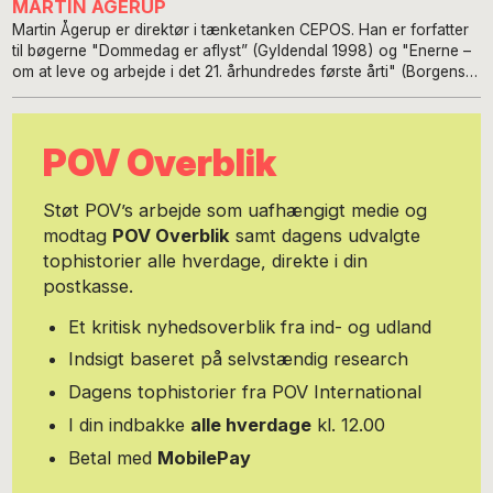
MARTIN ÅGERUP
Martin Ågerup er direktør i tænketanken CEPOS. Han er forfatter
til bøgerne "Dommedag er aflyst” (Gyldendal 1998) og "Enerne –
om at leve og arbejde i det 21. århundredes første årti" (Borgens
Forlag 2001), "Den retfærdige ulighed" (CEPOS Forlag 2011) samt
”Velfærd i det 21. århundrede – fra tilsanding til innovation”
(People’sPress 2017). Martin er økonom og økonomisk historiker,
POV Overblik
uddannet ved universiteterne i Bristol og Exeter i England.
Støt POV’s arbejde som uafhængigt medie og
modtag
POV Overblik
samt dagens udvalgte
tophistorier alle hverdage, direkte i din
postkasse.
Et kritisk nyhedsoverblik fra ind- og udland
Indsigt baseret på selvstændig research
Dagens tophistorier fra POV International
I din indbakke
alle hverdage
kl. 12.00
Betal med
MobilePay