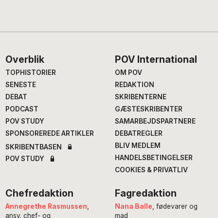
Footer
Overblik
POV International
TOPHISTORIER
OM POV
SENESTE
REDAKTION
DEBAT
SKRIBENTERNE
PODCAST
GÆSTESKRIBENTER
POV STUDY
SAMARBEJDSPARTNERE
SPONSOREREDE ARTIKLER
DEBATREGLER
BLIV MEDLEM
SKRIBENTBASEN
HANDELSBETINGELSER
POV STUDY
COOKIES & PRIVATLIV
Chefredaktion
Fagredaktion
Annegrethe Rasmussen
,
Nana Balle
, fødevarer og
ansv. chef- og
mad