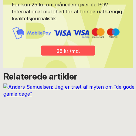
For kun 25 kr. om måneden giver du POV
International mulighed for at bringe uafhængig
kvalitetsjournalistik.
25 kr./md.
Relaterede artikler