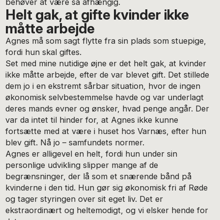
behøver at være så afhængig.
Helt gak, at gifte kvinder ikke
måtte arbejde
Agnes må som sagt flytte fra sin plads som stuepige,
fordi hun skal giftes.
Set med mine nutidige øjne er det helt gak, at kvinder
ikke måtte arbejde, efter de var blevet gift. Det stillede
dem jo i en ekstremt sårbar situation, hvor de ingen
økonomisk selvbestemmelse havde og var underlagt
deres mands evner og ønsker, hvad penge angår. Der
var da intet til hinder for, at Agnes ikke kunne
fortsætte med at være i huset hos Varnæs, efter hun
blev gift. Nå jo – samfundets normer.
Agnes er alligevel en helt, fordi hun under sin
personlige udvikling slipper mange af de
begrænsninger, der lå som et snærende bånd på
kvinderne i den tid. Hun gør sig økonomisk fri af Røde
og tager styringen over sit eget liv. Det er
ekstraordinært og heltemodigt, og vi elsker hende for