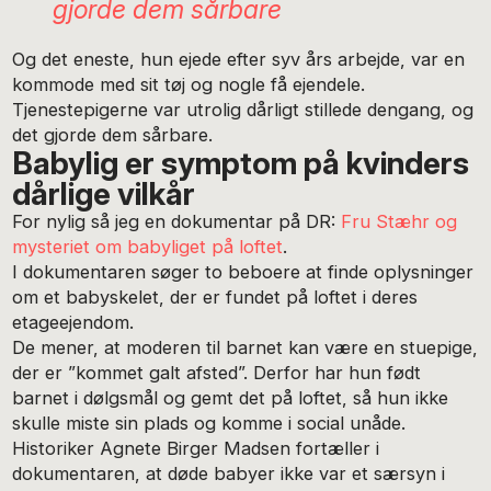
gjorde dem sårbare
Og det eneste, hun ejede efter syv års arbejde, var en
kommode med sit tøj og nogle få ejendele.
Tjenestepigerne var utrolig dårligt stillede dengang, og
det gjorde dem sårbare.
Babylig er symptom på kvinders
dårlige vilkår
For nylig så jeg en dokumentar på DR:
Fru Stæhr og
mysteriet om babyliget på loftet
.
I dokumentaren søger to beboere at finde oplysninger
om et babyskelet, der er fundet på loftet i deres
etageejendom.
De mener, at moderen til barnet kan være en stuepige,
der er ”kommet galt afsted”. Derfor har hun født
barnet i dølgsmål og gemt det på loftet, så hun ikke
skulle miste sin plads og komme i social unåde.
Historiker Agnete Birger Madsen fortæller i
dokumentaren, at døde babyer ikke var et særsyn i