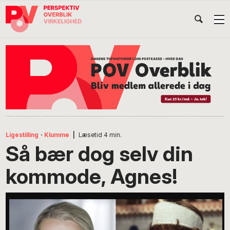
Gå
Skip
Gå
Head
direkte
til
direkte
til
indhold
til
Højr
primær
footer
Søg
på
navigation
POV
International
Ligestilling
·
Klumme
|
Læsetid
4
min.
Så bær dog selv din
kommode, Agnes!