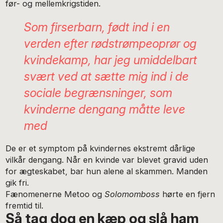
før- og mellemkrigstiden.
Som firserbarn, født ind i en
verden efter rødstrømpeoprør og
kvindekamp, har jeg umiddelbart
svært ved at sætte mig ind i de
sociale begrænsninger, som
kvinderne dengang måtte leve
med
De er et symptom på kvindernes ekstremt dårlige
vilkår dengang. Når en kvinde var blevet gravid uden
for ægteskabet, bar hun alene al skammen. Manden
gik fri.
Fænomenerne Metoo og
Solomomboss
hørte en fjern
fremtid til.
Så tag dog en kæp og slå ham