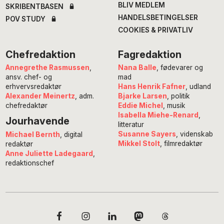
BLIV MEDLEM
SKRIBENTBASEN
HANDELSBETINGELSER
POV STUDY
COOKIES & PRIVATLIV
Chefredaktion
Fagredaktion
Annegrethe Rasmussen
,
Nana Balle
, fødevarer og
ansv. chef- og
mad
erhvervsredaktør
Hans Henrik Fafner
, udland
Alexander Meinertz
, adm.
Bjarke Larsen
, politik
chefredaktør
Eddie Michel
, musik
Isabella Miehe-Renard
,
Jourhavende
litteratur
Susanne Sayers
, videnskab
Michael Bernth
, digital
Mikkel Stolt
, filmredaktør
redaktør
Anne Juliette Ladegaard
,
redaktionschef