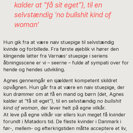
kalder at ”få sit eget”), til en
selvstændig ‘no bullshit kind of
woman’
Hun gik fra at være naiv stuepige til selvstændig
kvinde og forbillede. Fra første øjeblik vi hører den
klingende latter fra Varnæs’ stuepige i seriens
åbningsscene er vi – seerne – fulde af sympati over for
hende og hendes udvikling.
Agnes gennemgår en sjældent kompetent skildret
opvågnen. Hun går fra at være en naiv stuepige, der
kun drømmer om at få en mand og børn (det, Agnes
kalder at ”få sit eget”), til en selvstændig
no bullshit
kind of woman
, der lever helt på egne vilkår.
At leve på egne vilkår var ellers kun meget få kvinder
forundt i Matadors tid. De fleste kvinder i Danmark i
før-, mellem- og efterkrigstiden måtte acceptere et liv,