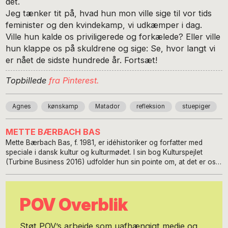
det.
Jeg tænker tit på, hvad hun mon ville sige til vor tids
feminister og den kvindekamp, vi udkæmper i dag.
Ville hun kalde os priviligerede og forkælede? Eller ville
hun klappe os på skuldrene og sige: Se, hvor langt vi
er nået de sidste hundrede år. Fortsæt!
Topbillede
fra Pinterest.
Agnes
kønskamp
Matador
refleksion
stuepiger
METTE BÆRBACH BAS
Mette Bærbach Bas, f. 1981, er idéhistoriker og forfatter med
speciale i dansk kultur og kulturmødet. I sin bog Kulturspejlet
(Turbine Business 2016) udfolder hun sin pointe om, at det er os,
der er de underlige. Dansk kultur er på mange måder ekstrem og
spænder ben for en vellykket interaktion med udlændinge. Efter at
have boet i seks forskellige lande og lært sig seks forskellige
POV Overblik
sprog, har Mette slået sig ned på Mors med sin tyrkiske mand.
Sammen har de to børn, som opdrages efter den grundholdning,
at børnene skal have det bedste fra begge kulturer. Med
Støt POV’s arbejde som uafhængigt medie og