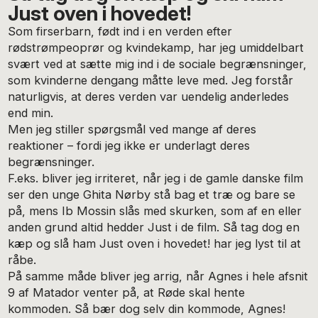
Just oven i hovedet!
Som firserbarn, født ind i en verden efter
rødstrømpeoprør og kvindekamp, har jeg umiddelbart
svært ved at sætte mig ind i de sociale begrænsninger,
som kvinderne dengang måtte leve med. Jeg forstår
naturligvis, at deres verden var uendelig anderledes
end min.
Men jeg stiller spørgsmål ved mange af deres
reaktioner – fordi jeg ikke er underlagt deres
begrænsninger.
F.eks. bliver jeg irriteret, når jeg i de gamle danske film
ser den unge Ghita Nørby stå bag et træ og bare se
på, mens Ib Mossin slås med skurken, som af en eller
anden grund altid hedder Just i de film. Så tag dog en
kæp og slå ham Just oven i hovedet! har jeg lyst til at
råbe.
På samme måde bliver jeg arrig, når Agnes i hele afsnit
9 af Matador venter på, at Røde skal hente
kommoden. Så bær dog selv din kommode, Agnes!