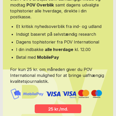
klummeserierne Hverdagsdansk og Udkantsdansk tager Mette
modtag
POV Overblik
samt dagens udvalgte
Bærbach Bas pulsen på danskerne, vores overbevisninger og
tophistorier alle hverdage, direkte i din
handlemønstre. Klummerne tilbyder dig en mulighed for at se dig
selv lidt udefra og giver næring til eftertænksomhed - og
postkasse.
forhåbentlig også nysgerrighed.
Et kritisk nyhedsoverblik fra ind- og udland
Indsigt baseret på selvstændig research
Dagens tophistorier fra POV International
I din indbakke
alle hverdage
kl. 12.00
Betal med
MobilePay
For kun 25 kr. om måneden giver du POV
International mulighed for at bringe uafhængig
kvalitetsjournalistik.
25 kr./md.