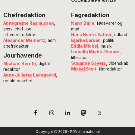
COOKIES & PRIVATLIV
Chefredaktion
Fagredaktion
Annegrethe Rasmussen
,
Nana Balle
, fødevarer og
ansv. chef- og
mad
erhvervsredaktør
Hans Henrik Fafner
, udland
Alexander Meinertz
, adm.
Bjarke Larsen
, politik
chefredaktør
Eddie Michel
, musik
Isabella Miehe-Renard
,
Jourhavende
litteratur
Susanne Sayers
, videnskab
Michael Bernth
, digital
Mikkel Stolt
, filmredaktør
redaktør
Anne Juliette Ladegaard
,
redaktionschef
Copyright © 2026 · POV International