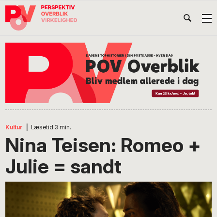
Gå
Skip
Gå
Head
direkte
til
direkte
til
indhold
til
Højr
primær
footer
Søg
på
navigation
POV
International
Kultur
|
Læsetid
3
min.
Nina Teisen: Romeo +
Julie = sandt