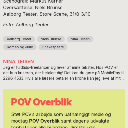
Scenografi: Markus Karner
Oversættelse: Niels Brunse
Aalborg Teater, Store Scene, 31/8-3/10
Foto: Aalborg Teater.
Aalborg Teater
Niels Brunse
Nina Teisen
Romeo og Julie
Shakespeare
NINA TEISEN
Jeg er fuldtids-freelancer og lever af mine tekster. Hos POV er
det kun læseren, der betaler: dig! Det kan du gøre på MobilePay til
2296 4533. Hvis alle læsere betaler en krone kan jeg leve af mit
arbejde, så beløbet behøver ikke at være stort. Jeg er uddannet
Cand. Comm., har tidligere arbejdet med kulturformidling på
Færøerne og i Finland, miljøprojekt på Fiji, og rejser væk fra
POV Overblik
civilisationen ved enhver given lejlighed. Blandt andet har jeg
vandret tre måneder i norsk og finsk Lapland og cyklet New
Zealand rundt. Du kan finde mig her: www.gornogetandet.com.
Støt POV’s arbejde som uafhængigt medie og
modtag
POV Overblik
samt dagens udvalgte
tophistorier alle hverdage, direkte i din