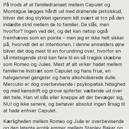
På trods af at familiedramaet mellem Capulet og
Montague lægges hårdt ud med drønende pistolskud,
bliver det dog stykket igennem lidt svært at tro på den
indædte strid mellem de to familier. De slås, men
hvorfor? Ingen ved det, og det kan netop også
fremhæves som en pointe – men jeg er ikke helt sikker
på, hvorvidt det er intentionen. I denne anmelders øjne
bliver det dog mest til en forundring over, hvorfor en
så intetsigende strid kan føre til en så tragisk skæbne
som Romeo og Julies. Mest af alt virker hadet mellem
familierne livstræt som Capulet og hans frue, en
halvgammel gangster og hans alkoholiserede dulle.
Mercutio er dog overbevisende i psykopatisk hidsighed
og med kønsdrift og grove sjoferter væltende ud over
det hele. Han vil slås eller kneppe alt der bevæger sig,
NU! og ikke senere, og behøver absolut ingen årsag til
at hade enhver Capulet.
Kærligheden mellem Romeo og Julie er overbevisende
og den latente erotik emmer mellem Stanley Bakar og