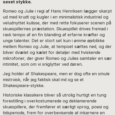
sexet stykke.
Romeo og Julie i regi af Hans Henriksen lægger skarpt
ud med krudt og kugler i en minimalistisk industriel og
veludnyttet kulisse, der med rette fokuserer scenen på
skuespillernes præstation. Skuespillet drives fremad i
rask tempo af en fin blanding af erfarne kræfter og
unge talenter. Det er stort set kun i ømme øjeblikke
mellem Romeo og Julie, at tempoet sættes ned, og der
bliver dvælet og kælet for detaljer med hviskende
mikrofoner, der giver Romeo og Julies samtaler en sær
intimitet, som om vi sniglytter ved døren.
Jeg holder af Shakespeare, men er dog ofte en smule
mistroisk, når jeg faktisk skal ind og se et
Shakespeare-stykke.
Historiske klassikere bliver så utrolig hurtigt en tung
forestilling i overkostumerede og deklamerende
skuespillere, der fremfører et særligt sprog, poesi og
tidsperiode, frem for overbevisende at inkarnere en