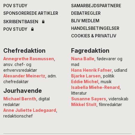
POV STUDY
SAMARBEJDSPARTNERE
SPONSOREREDE ARTIKLER
DEBATREGLER
BLIV MEDLEM
SKRIBENTBASEN
HANDELSBETINGELSER
POV STUDY
COOKIES & PRIVATLIV
Chefredaktion
Fagredaktion
Annegrethe Rasmussen
,
Nana Balle
, fødevarer og
ansv. chef- og
mad
erhvervsredaktør
Hans Henrik Fafner
, udland
Alexander Meinertz
, adm.
Bjarke Larsen
, politik
chefredaktør
Eddie Michel
, musik
Isabella Miehe-Renard
,
Jourhavende
litteratur
Susanne Sayers
, videnskab
Michael Bernth
, digital
Mikkel Stolt
, filmredaktør
redaktør
Anne Juliette Ladegaard
,
redaktionschef