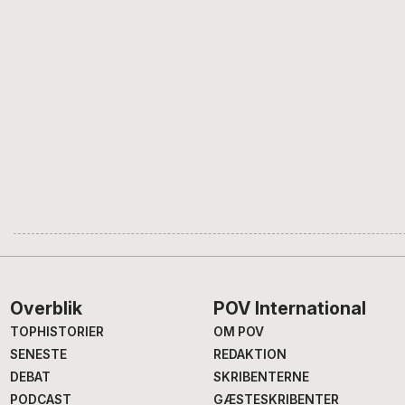
Footer
Overblik
POV International
TOPHISTORIER
OM POV
SENESTE
REDAKTION
DEBAT
SKRIBENTERNE
PODCAST
GÆSTESKRIBENTER