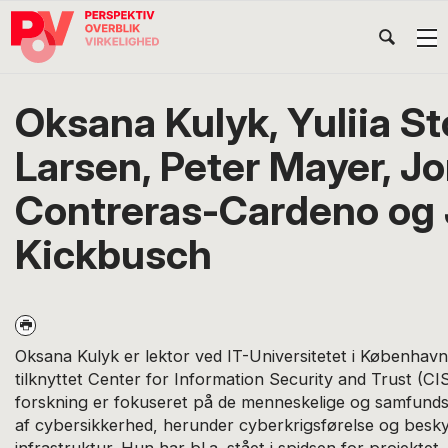
Gå
Skip
Gå
Head
direkte
til
direkte
til
indhold
til
Højr
primær
footer
Søg
på
navigation
Oksana Kulyk, Yuliia S
POV
International
Larsen, Peter Mayer, Jo
Contreras-Cardeno og 
Kickbusch
Oksana Kulyk er lektor ved IT-Universitetet i København
tilknyttet Center for Information Security and Trust (C
forskning er fokuseret på de menneskelige og samfund
af cybersikkerhed, herunder cyberkrigsførelse og beskytt
infrastruktur. Hun har bl.a. stået i spidsen for projektet