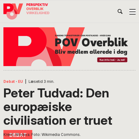
Gå
Skip
Gå
Head
direkte
til
direkte
til
indhold
til
Højr
primær
footer
Søg
på
navigation
POV
International
Debat
·
EU
|
Læsetid
3
min.
Peter Tudvad: Den
europæiske
civilisation er truet
Kreml, Moskva. Foto: Wikimedia Commons.