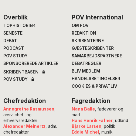
Footer
Overblik
POV International
TOPHISTORIER
OM POV
SENESTE
REDAKTION
DEBAT
SKRIBENTERNE
PODCAST
GÆSTESKRIBENTER
POV STUDY
SAMARBEJDSPARTNERE
SPONSOREREDE ARTIKLER
DEBATREGLER
BLIV MEDLEM
SKRIBENTBASEN
HANDELSBETINGELSER
POV STUDY
COOKIES & PRIVATLIV
Chefredaktion
Fagredaktion
Annegrethe Rasmussen
,
Nana Balle
, fødevarer og
ansv. chef- og
mad
erhvervsredaktør
Hans Henrik Fafner
, udland
Alexander Meinertz
, adm.
Bjarke Larsen
, politik
chefredaktør
Eddie Michel
, musik