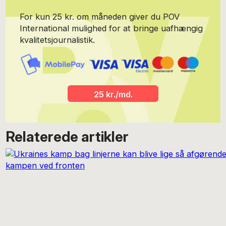
For kun 25 kr. om måneden giver du POV
International mulighed for at bringe uafhængig
kvalitetsjournalistik.
25 kr./md.
Relaterede artikler