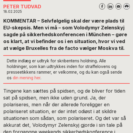
PETER TUDVAD
18.02.2025
KOMMENTAR – Selvfølgelig skal der være plads til
EU-skepsis. Men vi må – som Volodymyr Zelenskyj
sagde på sikkerhedskonferencen i München – gøre
os klart, at vi befinder os i en situation, hvor vi ved
at vælge Bruxelles fra de facto vælger Moskva til.
Dette indlæg er udtryk for skribentens holdning
.
Alle
holdninger, som kan udtrykkes inden for straffelovens og
presseetikkens rammer, er velkomne, og du kan også sende
os
din mening her
.
Tingene kan sættes på spidsen, og de bliver for tiden
sat på spidsen, men ikke uden grund. Ja, der
polariseres, men når der allerede foreligger en
polariseret situation, er der intet odiøst i at skildre
situationen som sådan, som polariseret. Og det var så
akkurat det, Volodymyr Zelenskyj gjorde i sin tale på
den forgangne weekends sikkerhedskonference i