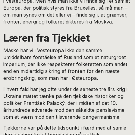
i Vesteuropa. Men hvis man ikke vil finde sig i et samlet
Europa, der politisk styres fra Bruxelles, så må man –
om man synes om det eller ej – finde sig i, at grænser,
fronter, energi og folkeret dikteres fra Moskva.
Læren fra Tjekkiet
Måske har vi i Vesteuropa ikke den samme
umiddelbare forståelse af Rusland som et naturgroet
imperium, der ikke respekterer folkeretten som andet
end en midlertidig sikring af fronten før den næste
erobringskrig, som man har i Østeuropa.
I hvert fald har jeg ofte under de seneste tre års krig i
Ukraine måttet tænke på den tjekkiske historiker og
politiker František Palacký, der i midten af det 19.
århundrede advarede mod den såkaldte panslavisme
som et værn mod den tilsvarende pangermanisme.
Tjekkerne var på dette tidspunkt i færd med at samle
deres nation for at berede den på politisk