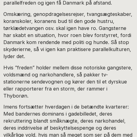
parallelfreden og igen få Danmark på afstand.
Omskæring, genopdragelsesrejser, tvangsægteskaber,
koranskoler, koranens bud til den gode hustru,
tørklædetvangen osv. skal igen have ro. Gangsterne
har skabt en situation, hvor roen blev forstyrret, fordi
Danmark kom rendende med politi og hunde. Så stop
skyderierne, så vi igen kan praktisere parallelkulturen,
lyder det.
Hvis ”freden” holder mellem disse notoriske gangstere,
voldsmænd og narkohandlere, så pakker tv-
stationerne sendevognen og kører den til et dyrskue
eller rapporterer fra en storm, der rammer i
Thyborøn.
Imens fortsætter hverdagen i de betændte kvarterer:
Med bandernes dominans i gadebilledet, deres
rekruttering blandt småknægte, deres narkohandel,
deres inddrivelse af beskyttelsespenge og deres
vilkårlige vold, hvis man så meget som ser på dem med