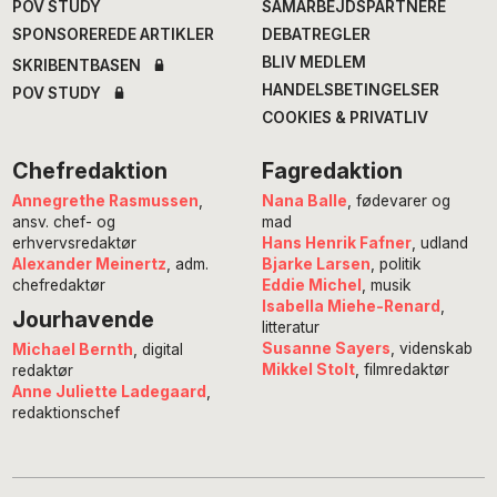
POV STUDY
SAMARBEJDSPARTNERE
SPONSOREREDE ARTIKLER
DEBATREGLER
BLIV MEDLEM
SKRIBENTBASEN
HANDELSBETINGELSER
POV STUDY
COOKIES & PRIVATLIV
Chefredaktion
Fagredaktion
Annegrethe Rasmussen
,
Nana Balle
, fødevarer og
ansv. chef- og
mad
erhvervsredaktør
Hans Henrik Fafner
, udland
Alexander Meinertz
, adm.
Bjarke Larsen
, politik
chefredaktør
Eddie Michel
, musik
Isabella Miehe-Renard
,
Jourhavende
litteratur
Susanne Sayers
, videnskab
Michael Bernth
, digital
Mikkel Stolt
, filmredaktør
redaktør
Anne Juliette Ladegaard
,
redaktionschef