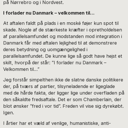
på Nørrebro og i Nordvest.
I forlader nu Danmark – velkommen til…
At aftalen faldt på plads i en moské føjer kun spot til
skade. Nogle af de stærkeste kræfter i opretholdelsen
af parallelsamfundet og modstanden mod integration i
Danmark får med aftalen lejlighed til at demonstrere
deres betydning og uomgængelighed i
parallelsamfundet. De kunne lige så godt have hejst et
skilt, hvorpå der står: ”I forlader nu Danmark –
Velkommen til…”
Jeg forstår simpelthen ikke de slatne danske politikere
der, på tværs af partier, tilsyneladende er ligeglade
med de hårde fakta, der ligger lige under overfladen på
den såkaldte fredsaftale. Det er som Chamberlain, der
blot ønsker ”fred i vor tid”. Freden vil vise sig dyrekøbt.
Igen.
I årtier har et væld af venlige, humanistiske, anti-