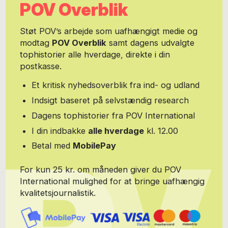
POV Overblik
Støt POV’s arbejde som uafhængigt medie og
modtag
POV Overblik
samt dagens udvalgte
tophistorier alle hverdage, direkte i din
postkasse.
Et kritisk nyhedsoverblik fra ind- og udland
Indsigt baseret på selvstændig research
Dagens tophistorier fra POV International
I din indbakke
alle hverdage
kl. 12.00
Betal med
MobilePay
For kun 25 kr. om måneden giver du POV
International mulighed for at bringe uafhængig
kvalitetsjournalistik.