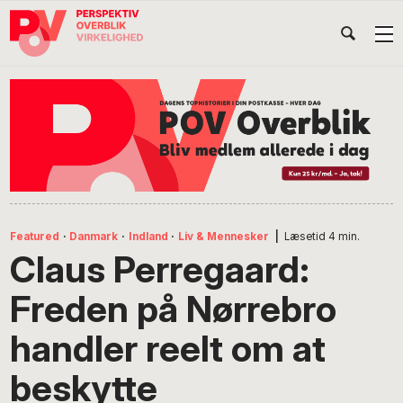
Gå
Skip
Gå
Head
direkte
til
direkte
til
indhold
til
Højr
primær
footer
Søg
på
navigation
POV
International
Featured
·
Danmark
·
Indland
·
Liv & Mennesker
|
Læsetid
4
min.
Claus Perregaard:
Freden på Nørrebro
handler reelt om at
beskytte