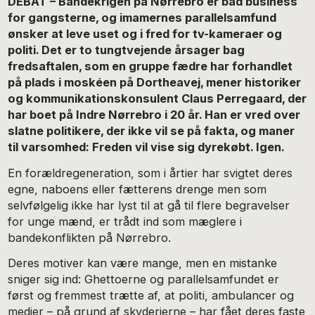
DEBAT – Bandekrigen på Nørrebro er bad business
for gangsterne, og imamernes parallelsamfund
ønsker at leve uset og i fred for tv-kameraer og
politi.
Det er to tungtvejende årsager bag
fredsaftalen, som en gruppe fædre har forhandlet
på plads i moskéen på Dortheavej, mener historiker
og kommunikationskonsulent Claus Perregaard, der
har boet på Indre Nørrebro i 20 år. Han er vred over
slatne politikere, der ikke vil se på fakta, og maner
til varsomhed: Freden vil vise sig dyrekøbt. Igen.
En forældregeneration, som i årtier har svigtet deres
egne, naboens eller fætterens drenge men som
selvfølgelig ikke har lyst til at gå til flere begravelser
for unge mænd, er trådt ind som mæglere i
bandekonflikten på Nørrebro.
Deres motiver kan være mange, men en mistanke
sniger sig ind: Ghettoerne og parallelsamfundet er
først og fremmest trætte af, at politi, ambulancer og
medier – på grund af skyderierne – har fået deres faste