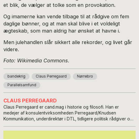
et blik, de vælger at tolke som en provokation.
Og imamerne kan vende tilbage til at rådgive om fem
daglige bønner, og at man skal blive i et voldeligt
ægteskab, som man aldrig har ønsket at havne i.
Men julehandlen slår sikkert alle rekorder, og livet går
videre.
Foto: Wikimedia Commons.
bandekrig
Claus Perregaard
Nørrebro
Parallelsamfund
CLAUS PERREGAARD
Claus Perregaard er cand.mag i historie og filosofi. Han er
medejer af konsulentvirksomheden Perregaard/Knudsen
Kommunikation, underdirektør i DTL, tidligere politisk rådgiver og
pressechef i SF og tidligere særlig rådgiver i Udenrigsministeriet.