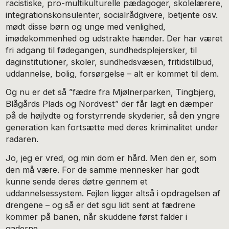
racistiske, pro-multikulturelle pædagoger, skolelærere,
integrationskonsulenter, socialrådgivere, betjente osv.
mødt disse børn og unge med venlighed,
imødekommenhed og udstrakte hænder. Der har været
fri adgang til fødegangen, sundhedsplejersker, til
daginstitutioner, skoler, sundhedsvæsen, fritidstilbud,
uddannelse, bolig, forsørgelse – alt er kommet til dem.
Og nu er det så ”fædre fra Mjølnerparken, Tingbjerg,
Blågårds Plads og Nordvest” der får lagt en dæmper
på de højlydte og forstyrrende skyderier, så den yngre
generation kan fortsætte med deres kriminalitet under
radaren.
Jo, jeg er vred, og min dom er hård. Men den er, som
den må være. For de samme mennesker har godt
kunne sende deres døtre gennem et
uddannelsessystem. Fejlen ligger altså i opdragelsen af
drengene – og så er det sgu lidt sent at fædrene
kommer på banen, når skuddene først falder i
gaderne.